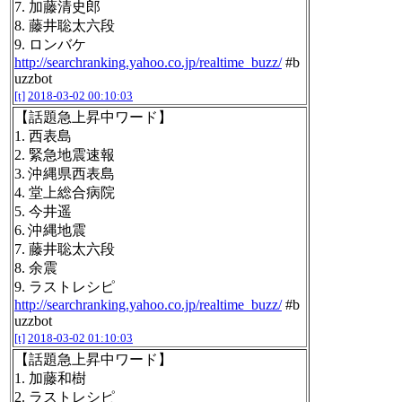
7. 加藤清史郎
8. 藤井聡太六段
9. ロンバケ
http://searchranking.yahoo.co.jp/realtime_buzz/
#b
uzzbot
[t]
2018-03-02 00:10:03
【話題急上昇中ワード】
1. 西表島
2. 緊急地震速報
3. 沖縄県西表島
4. 堂上総合病院
5. 今井遥
6. 沖縄地震
7. 藤井聡太六段
8. 余震
9. ラストレシピ
http://searchranking.yahoo.co.jp/realtime_buzz/
#b
uzzbot
[t]
2018-03-02 01:10:03
【話題急上昇中ワード】
1. 加藤和樹
2. ラストレシピ