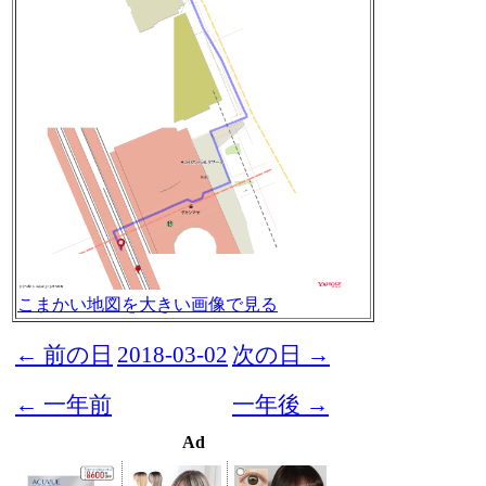
こまかい地図を大きい画像で見る
← 前の日
2018-03-02
次の日 →
← 一年前
一年後 →
Ad