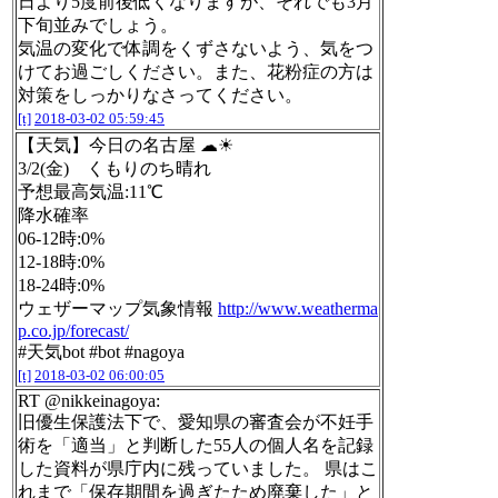
日より5度前後低くなりますが、それでも3月
下旬並みでしょう。
気温の変化で体調をくずさないよう、気をつ
けてお過ごしください。また、花粉症の方は
対策をしっかりなさってください。
[t]
2018-03-02 05:59:45
【天気】今日の名古屋 ☁☀
3/2(金) くもりのち晴れ
予想最高気温:11℃
降水確率
06-12時:0%
12-18時:0%
18-24時:0%
ウェザーマップ気象情報
http://www.weatherma
p.co.jp/forecast/
#天気bot #bot #nagoya
[t]
2018-03-02 06:00:05
RT @nikkeinagoya:
旧優生保護法下で、愛知県の審査会が不妊手
術を「適当」と判断した55人の個人名を記録
した資料が県庁内に残っていました。 県はこ
れまで「保存期間を過ぎたため廃棄した」と