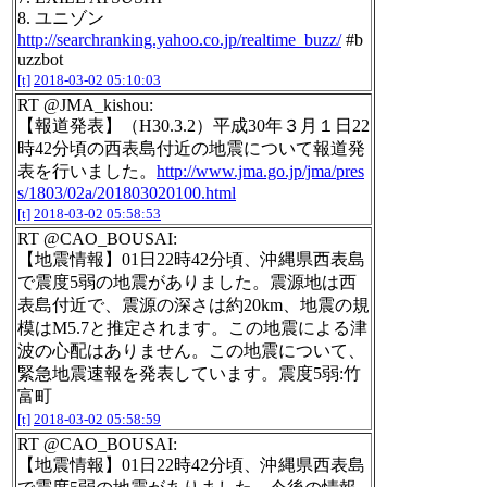
8. ユニゾン
http://searchranking.yahoo.co.jp/realtime_buzz/
#b
uzzbot
[t]
2018-03-02 05:10:03
RT @JMA_kishou:
【報道発表】（H30.3.2）平成30年３月１日22
時42分頃の西表島付近の地震について報道発
表を行いました。
http://www.jma.go.jp/jma/pres
s/1803/02a/201803020100.html
[t]
2018-03-02 05:58:53
RT @CAO_BOUSAI:
【地震情報】01日22時42分頃、沖縄県西表島
で震度5弱の地震がありました。震源地は西
表島付近で、震源の深さは約20km、地震の規
模はM5.7と推定されます。この地震による津
波の心配はありません。この地震について、
緊急地震速報を発表しています。震度5弱:竹
富町
[t]
2018-03-02 05:58:59
RT @CAO_BOUSAI:
【地震情報】01日22時42分頃、沖縄県西表島