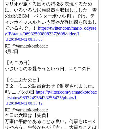
マリオが旅する国々の特徴を表現するため
に、いろいろな民族楽器を収録しました。雪
の国のBGM「パウダーボウル 町」では、テ
ィンホイッスルという楽器が異国感を演出し
ているんです！
https://twitter.com/mario_odysse
yJP/status/969325908082372608/video/1
[t]
2018-03-02 08:35:06
RT @yamatokotobacat:
3月2日
【ミニの日】
小さいものを愛そうという日。 #ミニの日
【ミニぶたの日】
３２→ミニの語呂合わせで制定されました。
#ミニブタの日
https://twitter.com/yamatokotobac
at/status/969324958433255425/photo/1
[t]
2018-03-02 08:35:12
RT @yamatokotobacat:
本日の六曜は【先負】
万事に平静であることが良い。何事もゆっく
りやろう。午後からが『吉』、大事なことは