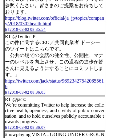
参照ください。皆さまのご提案をお待ちして
おります。
https://blog.twitter.com/official/ja_jp/topics/compan
y/2018/0302health.html
[t]
2018-03-02 08:35:54
RT @TwitterJP:
この件に関するCEO／共同創業者 ドーシー
のツイートはこちらです。
「公共の場での会話の健全性、公開性、マナ
ーのレベルを向上させ、この過程の進歩が皆
さんに見えるようにすることにコミットしま
す。」
https://twitter.com/jack/status/96923427542065561
6
[t]
2018-03-02 08:36:05
RT @jack:
We’re committing Twitter to help increase the colle
ctive health, openness, and civility of public conver
sation, and to hold ourselves publicly accountable t
owards progress.
[t]
2018-03-02 08:36:07
#nowplaying VISTA - GOING UNDER GROUN