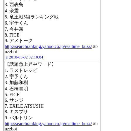
3. 西表島
4. 余震
5. 竜王戦5組ランキング戦
6. 宇予くん
7. 今井遥
8. FICE
9. アメトーク
http://searchranking.yahoo.co.jp/realtime_buzz/
#b
uzzbot
[t]
2018-03-02 02:10:04
【話題急上昇中ワード】
1. ラストレシピ
2. 宇予くん
3. 加藤和樹
4. 石橋貴明
5. FICE
6. サンジ
7. EXILE ATSUSHI
8. キスブサ
9. バルトリン
http://searchranking.yahoo.co.jp/realtime_buzz/
#b
uzzbot