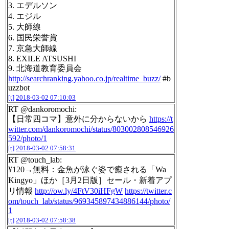
3. エデルソン
4. エジル
5. 大師線
6. 国民栄誉賞
7. 京急大師線
8. EXILE ATSUSHI
9. 北海道教育委員会
http://searchranking.yahoo.co.jp/realtime_buzz/
#b
uzzbot
[t]
2018-03-02 07:10:03
RT @dankoromochi:
【日常四コマ】意外に分からないから
https://t
witter.com/dankoromochi/status/803002808546926
592/photo/1
[t]
2018-03-02 07:58:31
RT @touch_lab:
¥120→無料：金魚が泳ぐ姿で癒される「Wa
Kingyo」ほか［3月2日版］セール・新着アプ
リ情報
http://ow.ly/4FtV30iHFgW
https://twitter.c
om/touch_lab/status/969345897434886144/photo/
1
[t]
2018-03-02 07:58:38