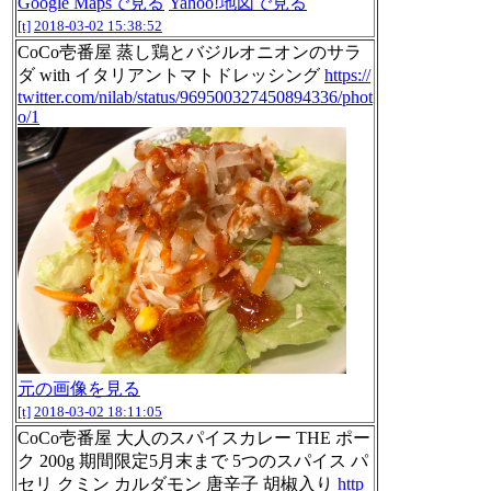
Google Mapsで見る
Yahoo!地図で見る
[t]
2018-03-02 15:38:52
CoCo壱番屋 蒸し鶏とバジルオニオンのサラ
ダ with イタリアントマトドレッシング
https://
twitter.com/nilab/status/969500327450894336/phot
o/1
元の画像を見る
[t]
2018-03-02 18:11:05
CoCo壱番屋 大人のスパイスカレー THE ポー
ク 200g 期間限定5月末まで 5つのスパイス パ
セリ クミン カルダモン 唐辛子 胡椒入り
http