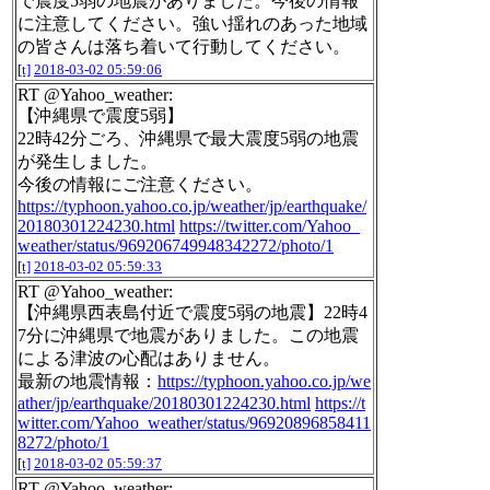
で震度5弱の地震がありました。今後の情報
に注意してください。強い揺れのあった地域
の皆さんは落ち着いて行動してください。
[t]
2018-03-02 05:59:06
RT @Yahoo_weather:
【沖縄県で震度5弱】
22時42分ごろ、沖縄県で最大震度5弱の地震
が発生しました。
今後の情報にご注意ください。
https://typhoon.yahoo.co.jp/weather/jp/earthquake/
20180301224230.html
https://twitter.com/Yahoo_
weather/status/969206749948342272/photo/1
[t]
2018-03-02 05:59:33
RT @Yahoo_weather:
【沖縄県西表島付近で震度5弱の地震】22時4
7分に沖縄県で地震がありました。この地震
による津波の心配はありません。
最新の地震情報：
https://typhoon.yahoo.co.jp/we
ather/jp/earthquake/20180301224230.html
https://t
witter.com/Yahoo_weather/status/96920896858411
8272/photo/1
[t]
2018-03-02 05:59:37
RT @Yahoo_weather: