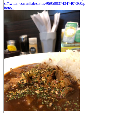
s://twitter.com/nilab/status/969500374347407360/p
hoto/1