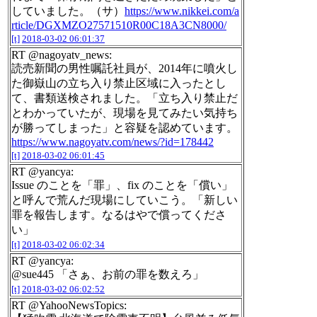
していました。（サ）
https://www.nikkei.com/a
rticle/DGXMZO27571510R00C18A3CN8000/
[t]
2018-03-02 06:01:37
RT @nagoyatv_news:
読売新聞の男性嘱託社員が、2014年に噴火し
た御嶽山の立ち入り禁止区域に入ったとし
て、書類送検されました。「立ち入り禁止だ
とわかっていたが、現場を見てみたい気持ち
が勝ってしまった」と容疑を認めています。
https://www.nagoyatv.com/news/?id=178442
[t]
2018-03-02 06:01:45
RT @yancya:
Issue のことを「罪」、fix のことを「償い」
と呼んで荒んだ現場にしていこう。「新しい
罪を報告します。なるはやで償ってくださ
い」
[t]
2018-03-02 06:02:34
RT @yancya:
@sue445 「さぁ、お前の罪を数えろ」
[t]
2018-03-02 06:02:52
RT @YahooNewsTopics: