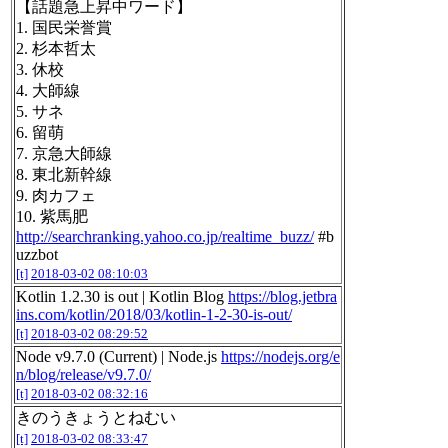
【話題急上昇中ワード】
1. 国民栄誉賞
2. 杉本哲太
3. 休校
4. 大師線
5. サネ
6. 留萌
7. 京急大師線
8. 東北新幹線
9. 肉カフェ
10. 紫馬肥
http://searchranking.yahoo.co.jp/realtime_buzz/
#b
uzzbot
[t]
2018-03-02 08:10:03
Kotlin 1.2.30 is out | Kotlin Blog
https://blog.jetbra
ins.com/kotlin/2018/03/kotlin-1-2-30-is-out/
[t]
2018-03-02 08:29:52
Node v9.7.0 (Current) | Node.js
https://nodejs.org/e
n/blog/release/v9.7.0/
[t]
2018-03-02 08:32:16
きのうきょうとねむい
[t]
2018-03-02 08:33:47