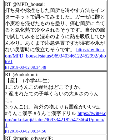
RT @MPD_bousai:
打ち身や捻挫をした箇所を冷やす方法をイン
ターネットで調べてみました。ガーゼに酢と
小麦粉を混ぜたものを塗り、痛む箇所に当て
ると気化熱で冷やされるそうです。自分の腕
で試してみると湿布のように熱を吸収してひ
んやり。あくまで応急処置ですが湿布や氷が
ない災害時に役立ちそうです。
https://twitter.c
om/MPD_bousai/status/969340346122452992/pho
to/1
[t]
2018-03-02 08:34:48
RT @unkokanji:
【産】（小学4年生）
1.このうんこの産地はどこですか。
2.産まれたての子羊くらいの大きさのうん
こ。
3.うんこは、海外の物よりも国産がいいね。
#うんこ漢字 #うんこ漢字ドリル
https://twitter.c
om/unkokanji/status/969334218554736641/photo/
1
[t]
2018-03-02 08:34:56
RT @mario_odysseyJP: