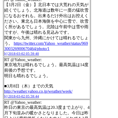
【3月2日（金）】北日本では大荒れの天気が
続くでしょう。北海道は数年に一度の猛吹雪
になるおそれも。出来るだけ外出はお控えく
ださい。東北も日本海側を中心に雪で、吹雪
く所があるでしょう。北陸は午前中は雪や雨
ですが、午後は晴れる見込みです。
関東から九州、沖縄にかけては晴れるでしょ
う。
https://twitter.com/Yahoo_weather/status/969
300326900670464/photo/1
[t]
2018-03-02 05:59:40
RT @Yahoo_weather:
東京地方は晴れるでしょう。最高気温は14度
前後の予想です。
明日も晴れるでしょう。
■3月8日（木）までの天気
http://weather.yahoo.co.jp/weather/week/
[t]
2018-03-02 05:59:44
RT @Yahoo_weather:
昨日の東京の最高気温は20.3度まで上がり、4
月下旬並みの暖かさとなりました。今日は昨