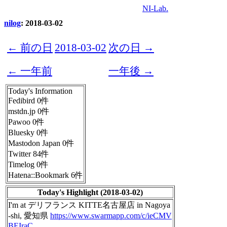
NI-Lab.
nilog
: 2018-03-02
← 前の日
2018-03-02
次の日 →
← 一年前
一年後 →
Today's Information
Fedibird 0件
mstdn.jp 0件
Pawoo 0件
Bluesky 0件
Mastodon Japan 0件
Twitter 84件
Timelog 0件
Hatena::Bookmark 6件
Today's Highlight (2018-03-02)
I'm at デリフランス KITTE名古屋店 in Nagoya
-shi, 愛知県
https://www.swarmapp.com/c/ieCMV
BEIraC