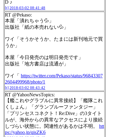
D ♪
[t]
2018-03-02 08:41:48
RT @Pekaso:
本屋「潰れちゃう💦」
出版社「紙の本売れない💦」
ワイ「そうかそうか、たまには新刊地元で買
うか」
本屋「今日発売のは明日発売です」
出版社「地方書店は流通が」
ワイ「
https://twitter.com/Pekaso/status/96843307
2604499968/photo/1
[t]
2018-03-02 08:43:42
RT @YahooNewsTopics:
【艦これやグラブルに異常接続】「艦隊これ
くしょん」「グランブルーファンタジー」
「プリンセスコネクト！Re:Dive」の3タイト
ルが、海外からの異常なアクセスにより接続
しづらい状態に。関連性があるかは不明。
htt
ps://yahoo.jp/qisZK6