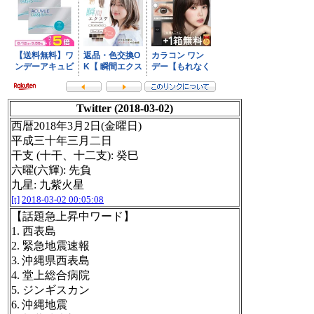
Twitter (2018-03-02)
西暦2018年3月2日(金曜日)
平成三十年三月二日
干支 (十干、十二支): 癸巳
六曜(六輝): 先負
九星: 九紫火星
[t]
2018-03-02 00:05:08
【話題急上昇中ワード】
1. 西表島
2. 緊急地震速報
3. 沖縄県西表島
4. 堂上総合病院
5. ジンギスカン
6. 沖縄地震