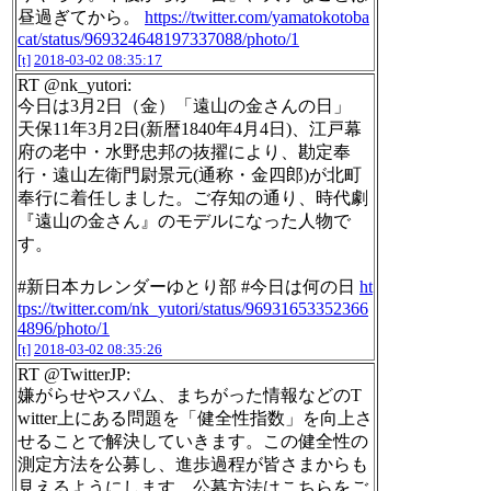
昼過ぎてから。
https://twitter.com/yamatokotoba
cat/status/969324648197337088/photo/1
[t]
2018-03-02 08:35:17
RT @nk_yutori:
今日は3月2日（金）「遠山の金さんの日」
天保11年3月2日(新暦1840年4月4日)、江戸幕
府の老中・水野忠邦の抜擢により、勘定奉
行・遠山左衛門尉景元(通称・金四郎)が北町
奉行に着任しました。ご存知の通り、時代劇
『遠山の金さん』のモデルになった人物で
す。
#新日本カレンダーゆとり部 #今日は何の日
ht
tps://twitter.com/nk_yutori/status/96931653352366
4896/photo/1
[t]
2018-03-02 08:35:26
RT @TwitterJP:
嫌がらせやスパム、まちがった情報などのT
witter上にある問題を「健全性指数」を向上さ
せることで解決していきます。この健全性の
測定方法を公募し、進歩過程が皆さまからも
見えるようにします。公募方法はこちらをご