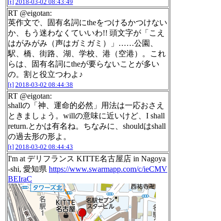
[t]
2018-03-02 08:43:49
RT @eigotan:
英作文で、固有名詞にtheをつけるかつけない
か、もう迷わなくていいわ!! 頭文字が「こえ
はがみがみ（声はガミガミ）」……公園、
駅、橋、街路、湖、学校、港（空港）。これ
らは、固有名詞にtheが要らないことが多い
の。割と役立つわよ♪
[t]
2018-03-02 08:44:38
RT @eigotan:
shallの「神、運命的必然」用法は一応おさえ
ときましょう。willの意味に近いけど、I shall
return.とかは有名ね。ちなみに、shouldはshall
の過去形の形よ。
[t]
2018-03-02 08:44:43
I'm at デリフランス KITTE名古屋店 in Nagoya
-shi, 愛知県
https://www.swarmapp.com/c/ieCMV
BEIraC