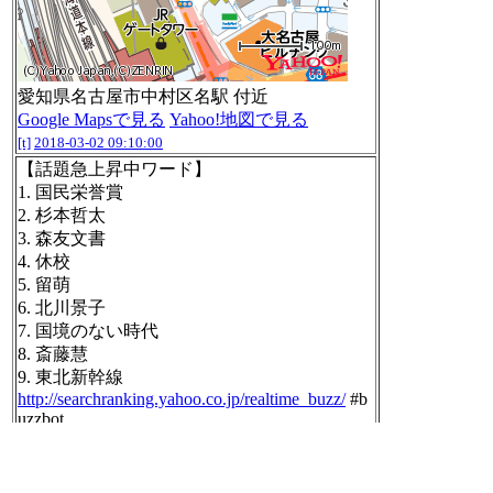
愛知県名古屋市中村区名駅 付近
Google Mapsで見る
Yahoo!地図で見る
[t]
2018-03-02 09:10:00
【話題急上昇中ワード】
1. 国民栄誉賞
2. 杉本哲太
3. 森友文書
4. 休校
5. 留萌
6. 北川景子
7. 国境のない時代
8. 斎藤慧
9. 東北新幹線
http://searchranking.yahoo.co.jp/realtime_buzz/
#b
uzzbot
[t]
2018-03-02 09:10:03
RT @huusenazarasi:
⭕️3月2日はミニの日⭕️