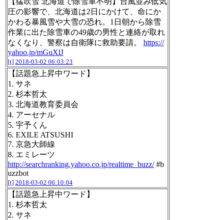
【猛吹雪 北海道で除雪車不明】台風並み低気
圧の影響で、北海道は2日にかけて、命にか
かわる暴風雪や大雪の恐れ。1日朝から除雪
作業に出た除雪車の49歳の男性と連絡が取れ
なくなり、警察は自衛隊に救助要請。
https://
yahoo.jp/mGuXlJ
[t]
2018-03-02 06:03:23
【話題急上昇中ワード】
1. サネ
2. 杉本哲太
3. 北海道教育委員会
4. アーセナル
5. 宇予くん
6. EXILE ATSUSHI
7. 京急大師線
8. エミレーツ
http://searchranking.yahoo.co.jp/realtime_buzz/
#b
uzzbot
[t]
2018-03-02 06:10:04
【話題急上昇中ワード】
1. 杉本哲太
2. サネ