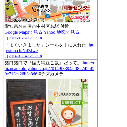
愛知県名古屋市中村区名駅 付近
Google Mapsで見る
Yahoo!地図で見る
[t]
2014-01-14 12:17:18
「よくいきました」シールを手に入れた!
htt
p://tou.ch/NdZIwe
[t]
2014-01-14 12:17:18
猪口猪口で『怪力納豆ご飯』だって。
http://c
hizucam.olp.yahoo.co.jp/20149f3394adf827456f5
0e713ca26b3e8d6
#チズカメラ