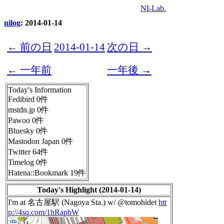
NI-Lab.
nilog
: 2014-01-14
← 前の日
2014-01-14
次の日 →
← 一年前
一年後 →
Today's Information
Fedibird 0件
mstdn.jp 0件
Pawoo 0件
Bluesky 0件
Mastodon Japan 0件
Twitter 64件
Timelog 0件
Hatena::Bookmark 19件
Today's Highlight (2014-01-14)
I'm at 名古屋駅 (Nagoya Sta.) w/ @tomohidet
htt
p://4sq.com/1hRapbW