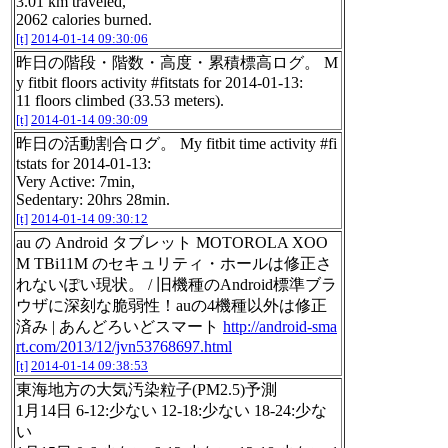
3.01 km traveled,
2062 calories burned.
[t]
2014-01-14 09:30:06
昨日の階段・階数・高度・累積標高ログ。 M
y fitbit floors activity #fitstats for 2014-01-13:
11 floors climbed (33.53 meters).
[t]
2014-01-14 09:30:09
昨日の活動割合ログ。 My fitbit time activity #fi
tstats for 2014-01-13:
Very Active: 7min,
Sedentary: 20hrs 28min.
[t]
2014-01-14 09:30:12
au の Android タブレット MOTOROLA XOO
M TBi11M のセキュリティ・ホールは修正さ
れないぽい現状。 / 旧機種のAndroid標準ブラ
ウザに深刻な脆弱性！auの4機種以外は修正
済み | あんどろいどスマート
http://android-sma
rt.com/2013/12/jvn53768697.html
[t]
2014-01-14 09:38:53
東海地方の大気汚染粒子(PM2.5)予測
1月14日 6-12:少ない 12-18:少ない 18-24:少な
い