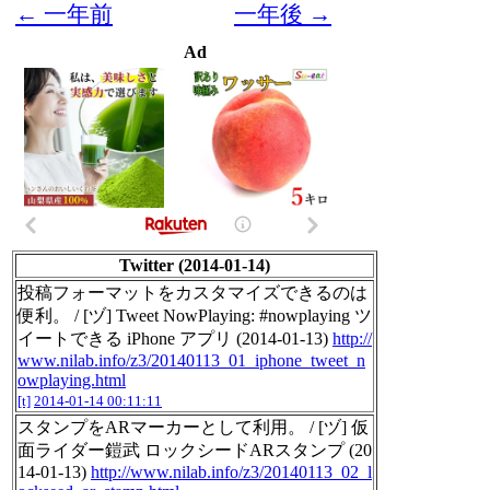
← 一年前
一年後 →
Ad
Twitter (2014-01-14)
投稿フォーマットをカスタマイズできるのは
便利。 / [ヅ] Tweet NowPlaying: #nowplaying ツ
イートできる iPhone アプリ (2014-01-13)
http://
www.nilab.info/z3/20140113_01_iphone_tweet_n
owplaying.html
[t]
2014-01-14 00:11:11
スタンプをARマーカーとして利用。 / [ヅ] 仮
面ライダー鎧武 ロックシードARスタンプ (20
14-01-13)
http://www.nilab.info/z3/20140113_02_l