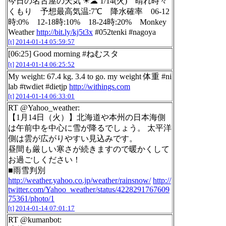
今日の名古屋の天気 ☀☁ 1/14(火) 晴れ時々
くもり 予想最高気温:7℃ 降水確率 06-12
時:0% 12-18時:10% 18-24時:20% Monkey
Weather
http://bit.ly/kj5t3x
#052tenki #nagoya
[t]
2014-01-14 05:59:57
[06:25] Good morning #ねむスタ
[t]
2014-01-14 06:25:52
My weight: 67.4 kg. 3.4 to go. my weight 体重 #ni
lab #twdiet #dietjp
http://withings.com
[t]
2014-01-14 06:33:01
RT @Yahoo_weather:
【1月14日（火）】北海道や本州の日本海側
は午前中を中心に雪が降るでしょう。 太平洋
側は雲が広がりやすい見込みです。
昼間も厳しい寒さが続きますので暖かくして
お過ごしください！
■雨雪判別
http://weather.yahoo.co.jp/weather/rainsnow/
http://
twitter.com/Yahoo_weather/status/4228291767609
75361/photo/1
[t]
2014-01-14 07:01:17
RT @kumanbot: