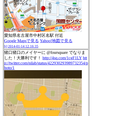
愛知県名古屋市中村区名駅 付近
Google Mapsで見る
Yahoo!地図で見る
[t]
2014-01-14 12:16:35
猪口猪口のメイヤーに @foursquare でなりま
した！大勝利です！
http://4sq.com/1cgF1LY
htt
p://twitter.com/nilab/status/422930293989732354/p
hoto/1