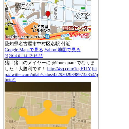
愛知県名古屋市中村区名駅 付近
Google Mapsで見る
Yahoo!地図で見る
[t]
2014-01-14 12:16:35
猪口猪口のメイヤーに @foursquare でなりま
した！大勝利です！
http://4sq.com/1cgF1LY
htt
p://twitter.com/nilab/status/422930293989732354/p
hoto/1