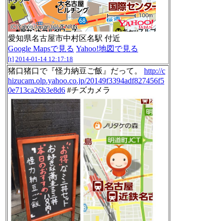
愛知県名古屋市中村区名駅 付近
Google Mapsで見る
Yahoo!地図で見る
[t]
2014-01-14 12:17:18
猪口猪口で『怪力納豆ご飯』だって。
http://c
hizucam.olp.yahoo.co.jp/20149f3394adf827456f5
0e713ca26b3e8d6
#チズカメラ