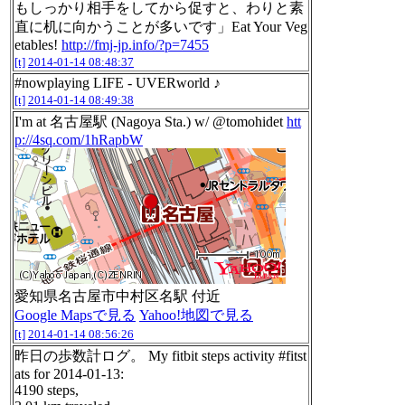
もしっかり相手をしてから促すと、わりと素
直に机に向かうことが多いです」Eat Your Veg
etables!
http://fmj-jp.info/?p=7455
[t]
2014-01-14 08:48:37
#nowplaying LIFE - UVERworld ♪
[t]
2014-01-14 08:49:38
I'm at 名古屋駅 (Nagoya Sta.) w/ @tomohidet
htt
p://4sq.com/1hRapbW
愛知県名古屋市中村区名駅 付近
Google Mapsで見る
Yahoo!地図で見る
[t]
2014-01-14 08:56:26
昨日の歩数計ログ。 My fitbit steps activity #fitst
ats for 2014-01-13:
4190 steps,