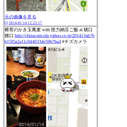
元の画像を見る
[t]
2014-01-14 12:23:17
椎茸のかき玉蕎麦 with 怪力納豆ご飯 at 猪口
猪口
http://chizucam.olp.yahoo.co.jp/201413ab76
b15f5a2a11c0440334e59b7ba4
#チズカメラ