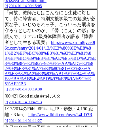
ockseed_ar_stamp.html
[t]
2014-01-14 00:15:05
「何故、教師たちはこんなにも生徒に対し
て、特に障害者、特別支援学級での勉強が必
要な子、いじめられっ子、こういった弱者を
守ろうとしないのか」『聲（こえ）の形』を
読んで、リアル1級身体障害者が語る『障害
者として生きる現実』
http://www.xn--n8jvce0l
6c.com/entry/2014/01/13/%E3%80%8E%E8%8
1%B2%EF%BC%88%E3%81%93%E3%81%8
8%EF%BC%89%E3%81%AE%E5%BD%A2%E
3%80%8F%E3%82%92%E8%AA%AD%E3%8
2%93%E3%81%A7%E3%80%81%E3%83%A
A%E3%82%A2%E3%83%AB1%E7%B4%9A%
E8%BA%AB%E4%BD%93%E9%9A%9C%E
5%AE%B3
[t]
2014-01-14 00:19:38
[00:42] Good night #ねむスタ
[t]
2014-01-14 00:42:13
1/13/2014のFitbit #Fitstats_JP：歩数：4,190 距
離：3 km。
http://www.fitbit.com/user/24LD3R
[t]
2014-01-14 01:11:27