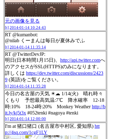
元の画像を見る
[t]
2014-01-14 10:24:43
RT @kumanbot:
@nilab くーまんは毎日が夏休みでふ
[t]
2014-01-14 11:35:14
RT @TwitterDevJP:
明日(日本時間1月15日)、
http://api.twitter.com
へ
のアクセスがSSL(HTTPS)のみになります。
詳しくは
https://dev.twitter.com/discussions/2423
9
(英語)をご覧ください。
[t]
2014-01-14 11:35:28
今日の名古屋の天気 ☀☁ 1/14(火) 晴れ時々
くもり 予想最高気温:7℃ 降水確率 12-18
時:10% 18-24時:20% Monkey Weather
http://b
it.ly/kj5t3x
#052tenki #nagoya #tenki
[t]
2014-01-14 12:00:00
I'm at 猪口猪口 (名古屋市中村区, 愛知県)
htt
p://4sq.com/1cgF1LY