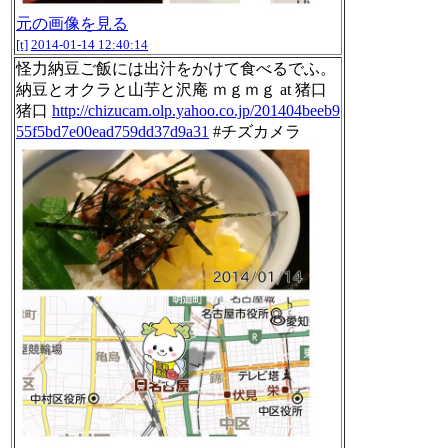
元の画像を見る
[t]
2014-01-14 12:40:14
怪力納豆ご飯には出汁をかけて食べるでふ。
納豆とオクラと山芋と沢庵 ｍｇｍｇ at 猪口
猪口
http://chizucam.olp.yahoo.co.jp/201404beeb9
55f5bd7e00ead759dd37d9a31
#チズカメラ