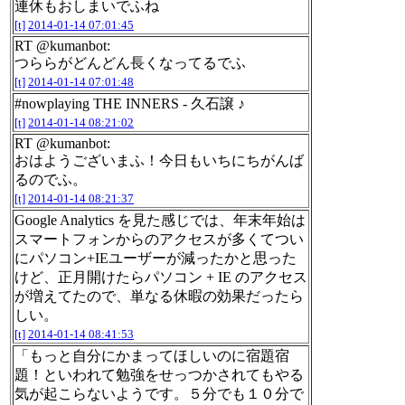
連休もおしまいでふね
[t]
2014-01-14 07:01:45
RT @kumanbot:
つららがどんどん長くなってるでふ
[t]
2014-01-14 07:01:48
#nowplaying THE INNERS - 久石譲 ♪
[t]
2014-01-14 08:21:02
RT @kumanbot:
おはようございまふ！今日もいちにちがんば
るのでふ。
[t]
2014-01-14 08:21:37
Google Analytics を見た感じでは、年末年始は
スマートフォンからのアクセスが多くてつい
にパソコン+IEユーザーが減ったかと思った
けど、正月開けたらパソコン + IE のアクセス
が増えてたので、単なる休暇の効果だったら
しい。
[t]
2014-01-14 08:41:53
「もっと自分にかまってほしいのに宿題宿
題！といわれて勉強をせっつかされてもやる
気が起こらないようです。５分でも１０分で