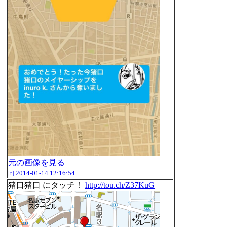
元の画像を見る
[t]
2014-01-14 12:16:54
猪口猪口 にタッチ！
http://tou.ch/Z37KuG