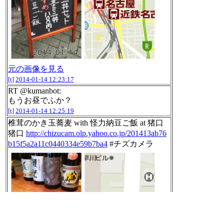
元の画像を見る
[t]
2014-01-14 12:23:17
RT @kumanbot:
もうお昼でふか？
[t]
2014-01-14 12:25:19
椎茸のかき玉蕎麦 with 怪力納豆ご飯 at 猪口
猪口
http://chizucam.olp.yahoo.co.jp/201413ab76
b15f5a2a11c0440334e59b7ba4
#チズカメラ