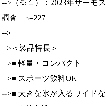
-->（※１）：2023年サーモ
調査 n=227
-->
-->＜製品特長＞
-->■ 軽量・コンパクト
-->■ スポーツ飲料OK
-->■ 大きな氷が入るワイド