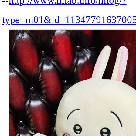
--
http://www.nilab.info/nilog/?
type=m01&id=1134779163700