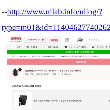
--
http://www.nilab.info/nilog/?
type=m01&id=1140462774026