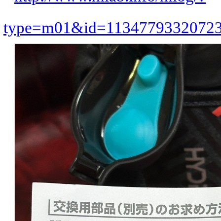
type=m01&id=1134779332072