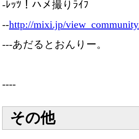
-ﾚｯﾂ！ハメ撮りﾗｲﾌ
--
http://mixi.jp/view_communit
---あだるとおんりー。
----
その他