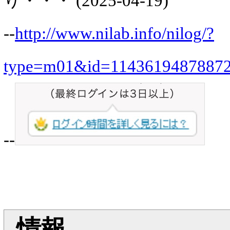
り・・・ (2025-04-19)
--
http://www.nilab.info/nilog/?
type=m01&id=1143619487887
--
情報