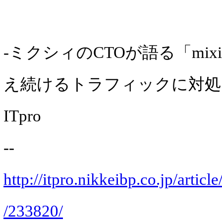
-ミクシィのCTOが語る「mi
え続けるトラフィックに対処
ITpro
--
http://itpro.nikkeibp.co.jp/art
/233820/