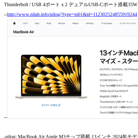
Thunderbolt / USB 4ポート x 2 デュアルUSB-Cポート搭載35
--
http://www.nilab.info/nilog/?type=m01&id=112302524855919244
--
-nilog: MacBook Air Apple M3チップ搭載 13インチ 2024年モデル S