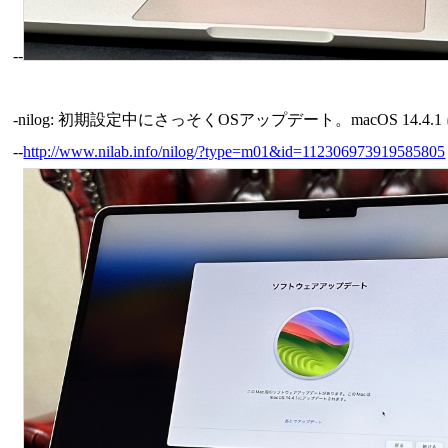
--
-nilog: 初期設定中にさっそくOSアップデート。macOS 14.4.1 に。 
--
http://www.nilab.info/nilog/?type=m01&id=112306973919585805