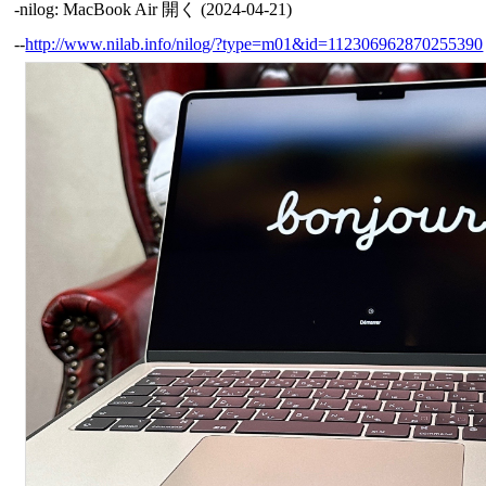
-nilog: MacBook Air 開く (2024-04-21)
--
http://www.nilab.info/nilog/?type=m01&id=112306962870255390