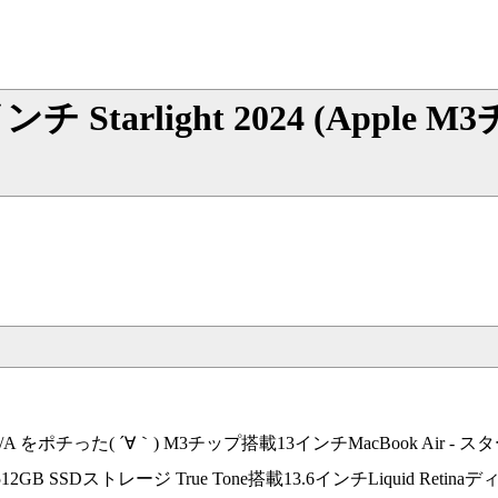
13インチ Starlight 2024 (Ap
年モデル MXCU3J/A をポチった( ´∀｀) M3チップ搭載13インチMacBook 
2GB SSDストレージ True Tone搭載13.6インチLiquid Retinaデ