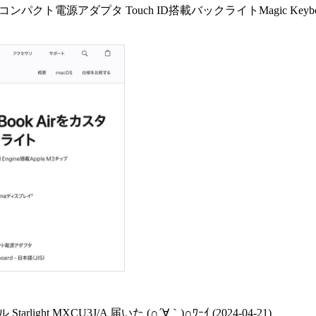
Wコンパクト電源アダプタ Touch ID搭載バックライトMagic Keyboard 
tarlight MXCU3J/A 届いた (∩´∀｀)∩ﾜｰｲ (2024-04-21)