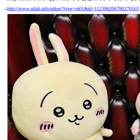
--
http://www.nilab.info/nilog/?type=m01&id=112306206780270165