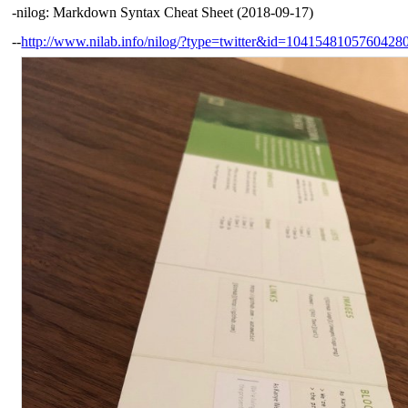
-nilog: Markdown Syntax Cheat Sheet (2018-09-17)
--
http://www.nilab.info/nilog/?type=twitter&id=1041548105760428