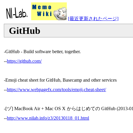
[最近更新されたページ]
GitHub
-GitHub - Build software better, together.
--
https://github.com/
-Emoji cheat sheet for GitHub, Basecamp and other services
--
https://www.webpagefx.com/tools/emoji-cheat-sheet/
-[ヅ] MacBook Air + Mac OS X からはじめての GitHub (2013-01
--
http://www.nilab.info/z3/20130118_01.html