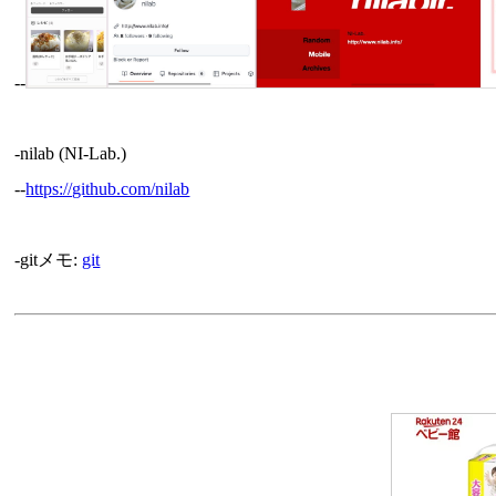
--
-nilab (NI-Lab.)
--
https://github.com/nilab
-gitメモ:
git