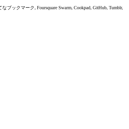
ブックマーク, Foursquare Swarm, Cookpad, GitHub, Tumblr,