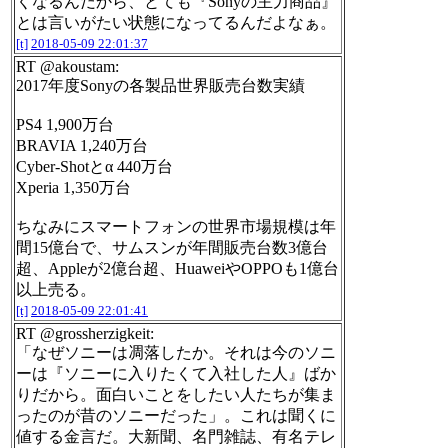
くなるんだから、とても『Sonyの主力商品』
とは言いがたい状態になってるんだよなぁ。
[t]
2018-05-09 22:01:37
RT @akoustam:
2017年度Sonyの各製品世界販売台数実績
PS4 1,900万台
BRAVIA 1,240万台
Cyber-Shotとα 440万台
Xperia 1,350万台
ちなみにスマートフォンの世界市場規模は年
間15億台で、サムスンが年間販売台数3億台
超、Appleが2億台超、HuaweiやOPPOも1億台
以上売る。
[t]
2018-05-09 22:01:41
RT @grossherzigkeit:
「なぜソニーは凋落したか。それは今のソニ
ーは『ソニーに入りたくて入社した人』ばか
りだから。面白いことをしたい人たちが集ま
ったのが昔のソニーだった」。これは聞くに
値する金言だ。大新聞、名門雑誌、有名テレ