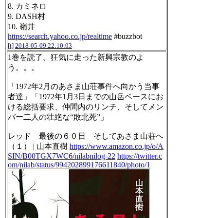
8. カミネロ
9. DASH村
10. 嶺井
https://search.yahoo.co.jp/realtime
#buzzbot
[t]
2018-05-09 22:10:03
1巻を読了。狂気に走った新興宗教のよ
う。。。
「1972年2月のあさま山荘事件へ向かう当事
者達」「1972年1月3日までの山岳ベースにお
ける総括要求、仲間内のリンチ、そしてメン
バー二人の壮絶な“敗北死”」
レッド 最後の６０日 そしてあさま山荘へ
（１） | 山本直樹
https://www.amazon.co.jp/o/A
SIN/B00TGX7WC6/nilabnilog-22
https://twitter.c
om/nilab/status/994202899176611840/photo/1