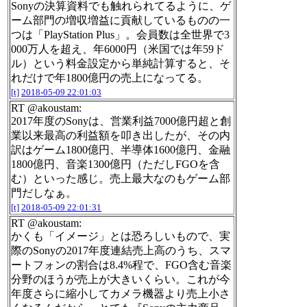
Sonyの決算資料でも触れられてるように、ゲ
ーム部門の増収増益に貢献しているものの一
つは「PlayStation Plus」。会員数は全世界で3
000万人を超え、年6000円（米国では年59ド
ル）という料金設定から単純計算すると、そ
れだけで年1800億円の売上になってる。
[t]
2018-05-09 22:01:03
RT @akoustam:
2017年度のSonyは、営業利益7000億円超と創
業以来最高の利益額を叩き出したが、その内
訳はゲーム1800億円、半導体1600億円、金融
1800億円、音楽1300億円（ただしFGOを含
む）といった感じ。売上最大なのもゲーム部
門だしなぁ。
[t]
2018-05-09 22:01:31
RT @akoustam:
かくも「イメージ」とは恐ろしいもので、実
際のSonyの2017年度連結売上高のうち、スマ
ートフォンの割合は8.4%程で、FGO含む音楽
分野のほうが売上が大きいくらい。これが今
年度さらに縮小してカメラ機器より売上小さ