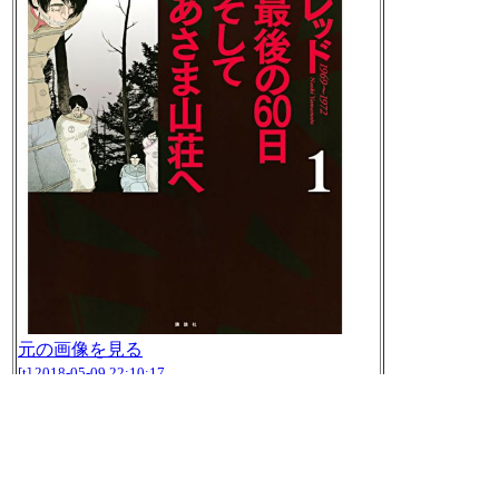
元の画像を見る
[t]
2018-05-09 22:10:17
独裁宗教。。。
「「総括」要求された者は初めは作業から外
されるだけだったが、やがて食事を与えられ
ないようになり、それでも「総括する態度で