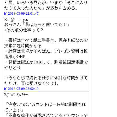
ビ局、いろいろ見たが、いまや「そこに入り
たくて入った人たち」が多数を占める。
[t]
2018-05-09 22:01:47
RT @nittaryo:
おっさん「昔はもっと働いてた！」
↓その頃の仕事って？
・書類はすべて紙に手書き。保存も紙なので
捜索に超時間かかる
・計算は電卓かそろばん。プレゼン資料は模
造紙かOHP
・見積は郵送かFAXして、到着後固定電話で
やりとり
⇒今なら秒で終わる仕事に余計な時間かけて
ただけ。真に受けなくてよし
[t]
2018-05-09 22:02:19
Σ(ﾟ∀ﾟﾉ)ﾉｷｬｰ
「注意: このアカウントは一時的に制限され
ています」
「不審な操作が確認されているアカウントで