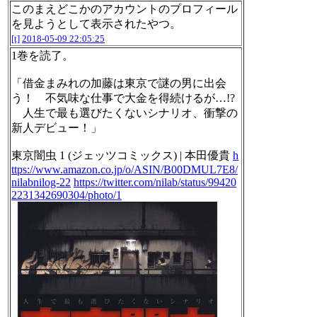
このまえどこかのアカウントのプロフィール
を見ようとして表示されたやつ。
[t]
2018-05-09 22:05:25
1巻を読了。
「借金まみれの加藤は東京で謎の男に出会
う！ 不気味な仕事で大金を得続けるが…!?
人生で最も選びたくないシナリオ、衝撃の
新人デビュー！」
東京闇虫 1 (ジェッツコミックス) | 本田優貴
h
ttps://www.amazon.co.jp/o/ASIN/B00DMUL7E8/
nilabnilog-22
https://twitter.com/nilab/status/99420
2231342690304/photo/1