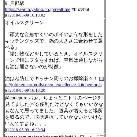
9. 戸部駅
https://search.yahoo.co.jp/realtime
#buzzbot
[t]
2018-05-09 16:10:02
オイルスクリーン
「頑丈な金魚すくいのポイのような形をした
キッチングッズで、鍋の大きさに合わせて選
べる」
「揚げ物などをしているとき、オイルスクリ
ーンで鍋にフタをすれば、空気は通しながら
も油は通さないのが特徴」
油はね防止でキッチン周りのお掃除楽々！
htt
p://jobiken.com/oilscreen_excellence_kitchentools
[t]
2018-05-09 16:16:20
@codepure おぉ、ちょうどニトリのページを
見てました(^^;) 便利だけどなくてもいいかな
ぁなんて思ってました。道具が増えると場所
を取るので、取捨選択していかないといけな
いんですよね。。。
[t]
2018-05-09 16:20:34