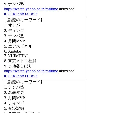
9. ナンパ塾
https://search.yahoo.co.jp/realtime
#buzzbot
[t]
2018-05-09 13:10:03
【話題のキーワード】
1. オトパ
2. ディンゴ
3. ナンパ塾
4. 月間MVP
5. エアスピネル
6. Anitube
7. YUIMETAL
8. 東京メトロ社員
9. 貫地谷しほり
https://search.yahoo.co.jp/realtime
#buzzbot
[t]
2018-05-09 14:10:03
【話題のキーワード】
1. ナンパ塾
2. 名義変更
3. 月間MVP
4. ディンゴ
5. 交渉記録