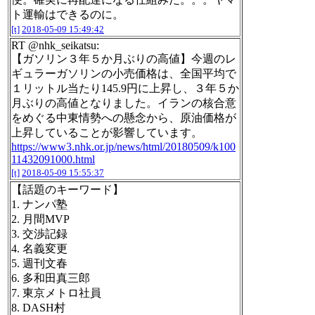
ト運輸はできるのに。
[t]
2018-05-09 15:49:42
RT @nhk_seikatsu:
【ガソリン３年５か月ぶりの高値】今週のレ
ギュラーガソリンの小売価格は、全国平均で
１リットル当たり145.9円に上昇し、３年５か
月ぶりの高値となりました。イランの核合意
をめぐる中東情勢への懸念から、原油価格が
上昇していることが影響しています。
https://www3.nhk.or.jp/news/html/20180509/k100
11432091000.html
[t]
2018-05-09 15:55:37
【話題のキーワード】
1. ナンパ塾
2. 月間MVP
3. 交渉記録
4. 名義変更
5. 週刊文春
6. 多和田真三郎
7. 東京メトロ社員
8. DASH村