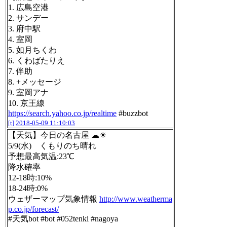
1. 広島空港
2. サンデー
3. 府中駅
4. 室岡
5. 如月ちくわ
6. くわばたりえ
7. 伴助
8. +メッセージ
9. 室岡アナ
10. 京王線
https://search.yahoo.co.jp/realtime
#buzzbot
[t]
2018-05-09 11:10:03
【天気】今日の名古屋 ☁☀
5/9(水) くもりのち晴れ
予想最高気温:23℃
降水確率
12-18時:10%
18-24時:0%
ウェザーマップ気象情報
http://www.weatherma
p.co.jp/forecast/
#天気bot #bot #052tenki #nagoya