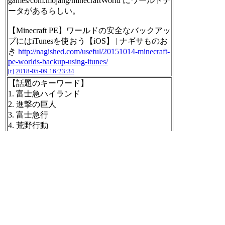
games/com.mojang/minecraftWorld にワールドデ
ータがあるらしい。
【Minecraft PE】ワールドの安全なバックアッ
プにはiTunesを使おう【iOS】 | ナギサものお
き
http://nagished.com/useful/20151014-minecraft-
pe-worlds-backup-using-itunes/
[t]
2018-05-09 16:23:34
【話題のキーワード】
1. 富士急ハイランド
2. 進撃の巨人
3. 富士急行
4. 荒野行動
5. 交渉記録
6. DASH島
7. ナンパ塾
8. 大沼啓延
9. カシオ
10. 富士急
https://search.yahoo.co.jp/realtime
#buzzbot
[t]
2018-05-09 17:10:03
胃が痛い(ﾟωﾟ)