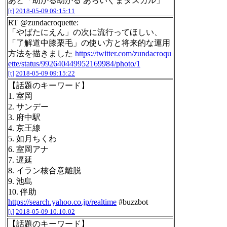
あと「助かる助かる あらいぐまタスカル」
[t]
2018-05-09 09:15:11
RT @zundacroquette:
「やばたにえん」の次に流行ってほしい、
「了解道中膝栗毛」の使い方と将来的な運用
方法を描きました
https://twitter.com/zundacroqu
ette/status/992640449952169984/photo/1
[t]
2018-05-09 09:15:22
【話題のキーワード】
1. 室岡
2. サンデー
3. 府中駅
4. 京王線
5. 如月ちくわ
6. 室岡アナ
7. 遅延
8. イラン核合意離脱
9. 池島
10. 伴助
https://search.yahoo.co.jp/realtime
#buzzbot
[t]
2018-05-09 10:10:02
【話題のキーワード】