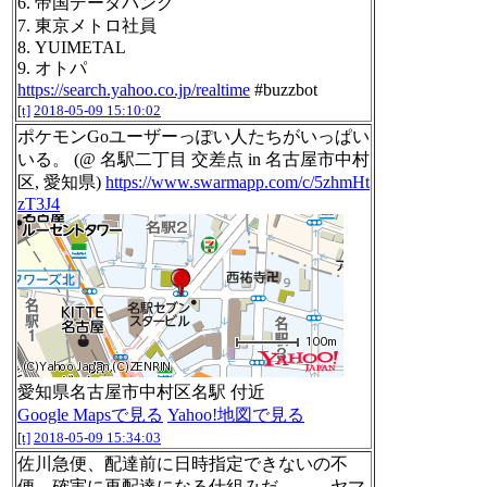
6. 帝国データバンク
7. 東京メトロ社員
8. YUIMETAL
9. オトパ
https://search.yahoo.co.jp/realtime
#buzzbot
[t]
2018-05-09 15:10:02
ポケモンGoユーザーっぽい人たちがいっぱい
いる。 (@ 名駅二丁目 交差点 in 名古屋市中村
区, 愛知県)
https://www.swarmapp.com/c/5zhmHt
zT3J4
愛知県名古屋市中村区名駅 付近
Google Mapsで見る
Yahoo!地図で見る
[t]
2018-05-09 15:34:03
佐川急便、配達前に日時指定できないの不
便。確実に再配達になる仕組みだ。。。ヤマ