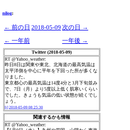
nilog
:
← 前の日
2018-05-09
次の日 →
← 一年前
一年後 →
Twitter (2018-05-09)
RT @Yahoo_weather:
昨日8日は関東や東北、北海道の最高気温は
太平洋側を中心に平年を下回った所が多くな
りました。
東京都心の最高気温は14度4分と3月下旬並み
で、7日（月）より5度以上低く肌寒いくらい
でした。きょうも気温の低い状態が続くでし
ょう。
[t]
2018-05-09 08:25:30
関連するかも情報
RT @Yahoo_weather: