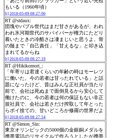
「あたり前田のクラッカー」という近い先祖
もいる（1960年頃）
[t]
2018-05-09 08:27:06
RT @stdaux:
団塊やバブル世代はまだ甘さがあるが、われ
われ氷河期世代のサバイバーが権力にたどり
着いたときの冷酷さは凄まじいと思うよ。骨
の髄まで「自己責任」「甘えるな」と叩き込
まれてるからね
[t]
2018-05-09 08:27:19
RT @Hikikomori_:
「年寄りは君達くらいの年齢の時はモーレツ
に働いた。今の若者は甘ったれている」と話
題になったけど、昔はみんな正社員が当たり
前で、会社は死ぬまで面倒見るから安心して
働けたのに、今の若者は何の保証もない非正
規社員で、会社は若さだけ搾取して年とった
らポイ捨ての、甘いどころか修羅の世界だよ
[t]
2018-05-09 08:27:54
RT @Simon_Sin:
東京オリンピックの5000個の金銀銅メダルを
携帯電話のリサイクルで作ろうとしたが携帯