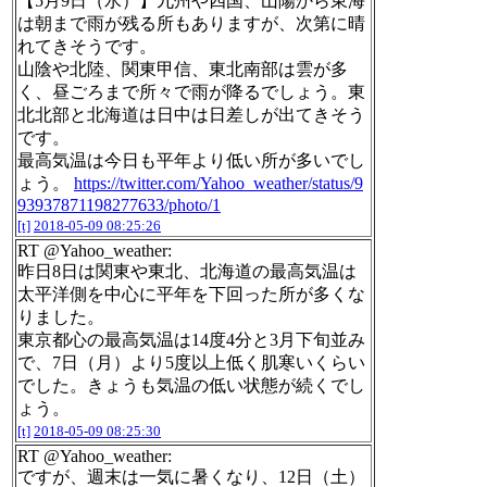
【5月9日（水）】九州や四国、山陽から東海
は朝まで雨が残る所もありますが、次第に晴
れてきそうです。
山陰や北陸、関東甲信、東北南部は雲が多
く、昼ごろまで所々で雨が降るでしょう。東
北北部と北海道は日中は日差しが出てきそう
です。
最高気温は今日も平年より低い所が多いでし
ょう。
https://twitter.com/Yahoo_weather/status/9
93937871198277633/photo/1
[t]
2018-05-09 08:25:26
RT @Yahoo_weather:
昨日8日は関東や東北、北海道の最高気温は
太平洋側を中心に平年を下回った所が多くな
りました。
東京都心の最高気温は14度4分と3月下旬並み
で、7日（月）より5度以上低く肌寒いくらい
でした。きょうも気温の低い状態が続くでし
ょう。
[t]
2018-05-09 08:25:30
RT @Yahoo_weather:
ですが、週末は一気に暑くなり、12日（土）