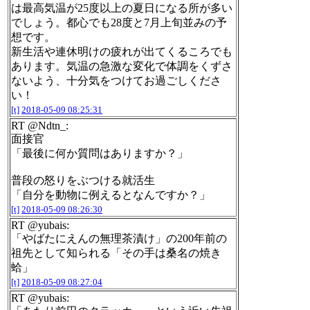
は最高気温が25度以上の夏日になる所が多い
でしょう。都心でも28度と7月上旬並みの予
想です。
新生活や連休明けの疲れが出てくるころでも
あります。気温の急激な変化で体調をくずさ
ないよう、十分気をつけてお過ごしくださ
い！
[t]
2018-05-09 08:25:31
RT @Ndtn_:
面接官
「最後に何か質問はありますか？」
普段の怒りをぶつける就活生
「自分を動物に例えるとなんですか？」
[t]
2018-05-09 08:26:30
RT @yubais:
「やばたにえんの無理茶漬け」の200年前の
祖先として知られる「その手は桑名の焼き
蛤」
[t]
2018-05-09 08:27:04
RT @yubais: