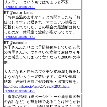
リテラシーという点ではちょっと不安・・・
[t]
2018-05-09 08:29:10
RT @matsu_koma:
「お弁当温めますか？」とお聞きしたら「お
任せします」と返され、マニュアル接客に一
石投じられました。この場合の最適解は何だ
ったのか、休憩室で波紋が広がってます。
[t]
2018-05-09 08:33:19
RT @narumita:
お子さんふたりには予防接種をしていた20代
のお母さんが、つきそいで病院で麻疹ウイル
スに感染してしまって亡くなった2003年の事
例。
大人になると自分のワクチン接種歴を確認し
ようがない人も一定数います。進学や就職、
結婚、妊娠計画前にぜひ確認・追加接種を。
http://idsc.nih.go.jp/iasr/25/293/kj2931.html
[t]
2018-05-09 08:34:22
「虚栄の指標（総ページビューや新規顧客数
の合計など）が無意味であることは誰もがわ
かっています」「目標は適切であっても、間