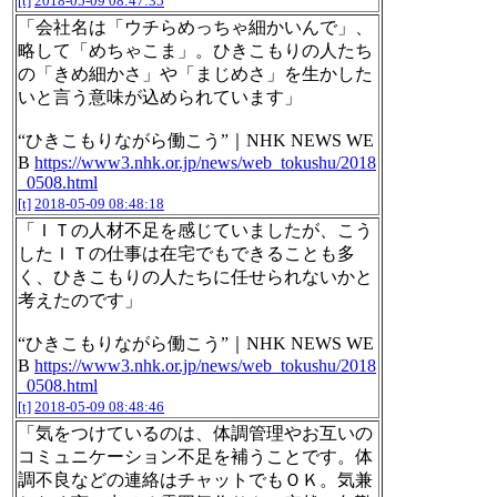
[t]
2018-05-09 08:47:35
「会社名は「ウチらめっちゃ細かいんで」、
略して「めちゃこま」。ひきこもりの人たち
の「きめ細かさ」や「まじめさ」を生かした
いと言う意味が込められています」
“ひきこもりながら働こう”｜NHK NEWS WE
B
https://www3.nhk.or.jp/news/web_tokushu/2018
_0508.html
[t]
2018-05-09 08:48:18
「ＩＴの人材不足を感じていましたが、こう
したＩＴの仕事は在宅でもできることも多
く、ひきこもりの人たちに任せられないかと
考えたのです」
“ひきこもりながら働こう”｜NHK NEWS WE
B
https://www3.nhk.or.jp/news/web_tokushu/2018
_0508.html
[t]
2018-05-09 08:48:46
「気をつけているのは、体調管理やお互いの
コミュニケーション不足を補うことです。体
調不良などの連絡はチャットでもＯＫ。気兼