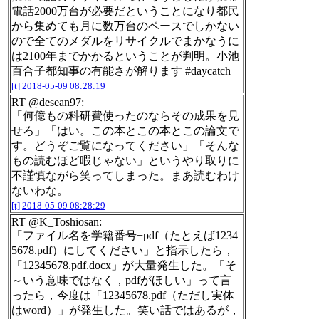
電話2000万台が必要だということになり都民
から集めても月に数万台のペースでしかない
ので全てのメダルをリサイクルでまかなうに
は2100年までかかるということが判明。小池
百合子都知事の有能さが解ります #daycatch
[t]
2018-05-09 08:28:19
RT @desean97:
「何億もの科研費使ったのならその成果を見
せろ」「はい。この本とこの本とこの論文で
す。どうぞご覧になってください」「そんな
もの読むほど暇じゃない」というやり取りに
不謹慎ながら笑ってしまった。まあ読むわけ
ないわな。
[t]
2018-05-09 08:28:29
RT @K_Toshiosan:
「ファイル名を学籍番号+pdf（たとえば1234
5678.pdf）にしてください」と指示したら，
「12345678.pdf.docx」が大量発生した。「そ
～いう意味ではなく，pdfがほしい」って言
ったら，今度は「12345678.pdf（ただし実体
はword）」が発生した。笑い話ではあるが，