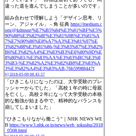
違った道を進んでしまうことが多いのです」
組み合わせで理解しよう「デザイン思考、リ
ーン、アジャイル」 – 角 征典
https://medium.c
om/@kdmsnr/%E7%B5%84%E3%81%BF%E5%
90%88%E3%82%8F%E3%81%9B%E3%81%A
7%E7%90%86%E8%A7%A3%E3%81%97%E
3%82%88%E3%81%86-%E3%83%87%E3%82%
B6%E3%82%A4%E3%83%B3%E6%80%9D%E
8%80%83-%E3%83%AA%E3%83%BC%E3%8
3%B3-%E3%82%A2%E3%82%B8%E3%83%A
3%E3%82%A4%E3%83%AB-76b59988447f
[t]
2018-05-09 08:45:57
「ひきこもりになったのは、大学受験のプレ
ッシャーからでした」「高校１年の時に母親
を亡くし、高校２年になって大学受験の本格
的な勉強が始まる中で、精神的なバランスを
崩してしまいました」
“ひきこもりながら働こう”｜NHK NEWS WE
B
https://www3.nhk.or.jp/news/web_tokushu/2018
_0508.html