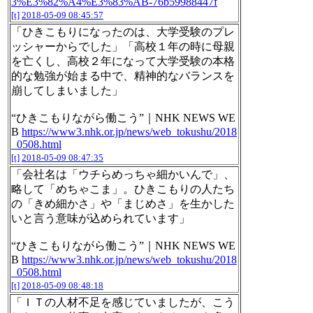
3%E3%82%A4%E3%83%AB-76b59988447f
[t]
2018-05-09 08:45:57
「ひきこもりになったのは、大学受験のプレ
ッシャーからでした」「高校１年の時に母親
を亡くし、高校２年になって大学受験の本格
的な勉強が始まる中で、精神的なバランスを
崩してしまいました」
“ひきこもりながら働こう”｜NHK NEWS WE
B
https://www3.nhk.or.jp/news/web_tokushu/2018
_0508.html
[t]
2018-05-09 08:47:35
「会社名は「ウチらめっちゃ細かいんで」、
略して「めちゃこま」。ひきこもりの人たち
の「きめ細かさ」や「まじめさ」を生かした
いと言う意味が込められています」
“ひきこもりながら働こう”｜NHK NEWS WE
B
https://www3.nhk.or.jp/news/web_tokushu/2018
_0508.html
[t]
2018-05-09 08:48:18
「ＩＴの人材不足を感じていましたが、こう