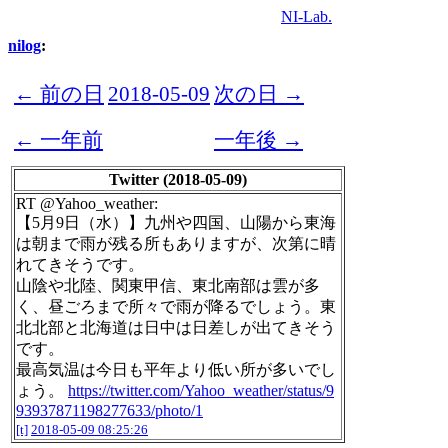
NI-Lab.
nilog
:
← 前の日
2018-05-09
次の日 →
← 一年前
一年後 →
Twitter (2018-05-09)
RT @Yahoo_weather:
【5月9日（水）】九州や四国、山陽から東海
は朝まで雨が残る所もありますが、次第に晴
れてきそうです。
山陰や北陸、関東甲信、東北南部は雲が多
く、昼ごろまで所々で雨が降るでしょう。東
北北部と北海道は日中は日差しが出てきそう
です。
最高気温は今日も平年より低い所が多いでし
ょう。
https://twitter.com/Yahoo_weather/status/9
93937871198277633/photo/1
[t]
2018-05-09 08:25:26