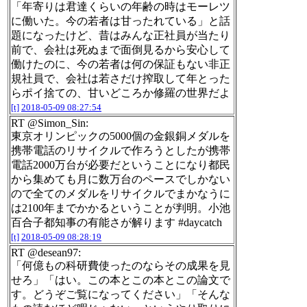
「年寄りは君達くらいの年齢の時はモーレツ
に働いた。今の若者は甘ったれている」と話
題になったけど、昔はみんな正社員が当たり
前で、会社は死ぬまで面倒見るから安心して
働けたのに、今の若者は何の保証もない非正
規社員で、会社は若さだけ搾取して年とった
らポイ捨ての、甘いどころか修羅の世界だよ
[t]
2018-05-09 08:27:54
RT @Simon_Sin:
東京オリンピックの5000個の金銀銅メダルを
携帯電話のリサイクルで作ろうとしたが携帯
電話2000万台が必要だということになり都民
から集めても月に数万台のペースでしかない
ので全てのメダルをリサイクルでまかなうに
は2100年までかかるということが判明。小池
百合子都知事の有能さが解ります #daycatch
[t]
2018-05-09 08:28:19
RT @desean97:
「何億もの科研費使ったのならその成果を見
せろ」「はい。この本とこの本とこの論文で
す。どうぞご覧になってください」「そんな