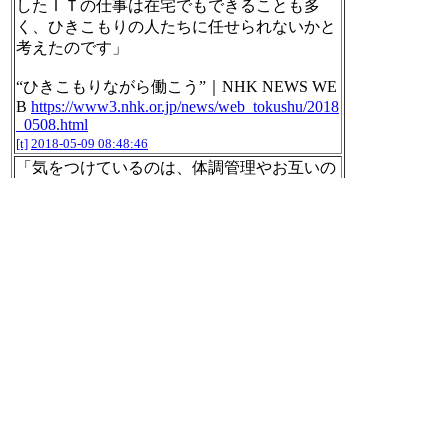
したＩＴの仕事は在宅でもできることも多
く、ひきこもりの人たちに任せられないかと
考えたのです」
“ひきこもりながら働こう”｜NHK NEWS WE
B
https://www3.nhk.or.jp/news/web_tokushu/2018
_0508.html
[t]
2018-05-09 08:48:46
「気をつけているのは、体調管理やお互いの
コミュニケーション不足を補うことです。体
調不良などの連絡はチャットでもＯＫ。気兼
ねなく言い出せる雰囲気作りや、突然の欠勤
にもカバーし合える体制の確保に気を使って
います」
ひきこもりながら働こう
https://www3.nhk.or.j
p/news/web_tokushu/2018_0508.html
[t]
2018-05-09 08:49:40
「ひきこもりの人たちは、内閣府の推計で３
９歳までだけで５４万人。４０歳以上も含め
ると１００万人近いのではないかとの見方も
あり、ひきこもりの長期・高齢化が大きな課