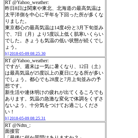
RT @Yahoo_weather:
昨日8日は関東や東北、北海道の最高気温は
太平洋側を中心に平年を下回った所が多くな
りました。
東京都心の最高気温は14度4分と3月下旬並み
で、7日（月）より5度以上低く肌寒いくらい
でした。きょうも気温の低い状態が続くでし
ょう。
[t]
2018-05-09 08:25:30
RT @Yahoo_weather:
ですが、週末は一気に暑くなり、12日（土）
は最高気温が25度以上の夏日になる所が多い
でしょう。都心でも28度と7月上旬並みの予
想です。
新生活や連休明けの疲れが出てくるころでも
あります。気温の急激な変化で体調をくずさ
ないよう、十分気をつけてお過ごしくださ
い！
[t]
2018-05-09 08:25:31
RT @Ndtn_:
面接官
「最後に何か質問はありますか？」