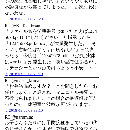
もの読むほど暇じゃない」というやり取りに
不謹慎ながら笑ってしまった。まあ読むわけ
ないわな。
[t]
2018-05-09 08:28:29
RT @K_Toshiosan:
「ファイル名を学籍番号+pdf（たとえば1234
5678.pdf）にしてください」と指示したら，
「12345678.pdf.docx」が大量発生した。「そ
～いう意味ではなく，pdfがほしい」って言
ったら，今度は「12345678.pdf（ただし実体
はword）」が発生した。笑い話ではあるが，
リテラシーという点ではちょっと不安・・・
[t]
2018-05-09 08:29:10
RT @matsu_koma:
「お弁当温めますか？」とお聞きしたら「お
任せします」と返され、マニュアル接客に一
石投じられました。この場合の最適解は何だ
ったのか、休憩室で波紋が広がってます。
[t]
2018-05-09 08:33:19
RT @narumita:
お子さんふたりには予防接種をしていた20代
のお母さんが、つきそいで病院で麻疹ウイル