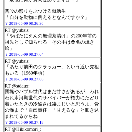
普段の怒りをぶつける就活生
「自分を動物に例えるとなんですか？」
[t]
2018-05-09 08:26:30
RT @yubais:
「やばたにえんの無理茶漬け」の200年前の
祖先として知られる「その手は桑名の焼き
蛤」
[t]
2018-05-09 08:27:04
RT @yubais:
「あたり前田のクラッカー」という近い先祖
もいる（1960年頃）
[t]
2018-05-09 08:27:06
RT @stdaux:
団塊やバブル世代はまだ甘さがあるが、われ
われ氷河期世代のサバイバーが権力にたどり
着いたときの冷酷さは凄まじいと思うよ。骨
の髄まで「自己責任」「甘えるな」と叩き込
まれてるからね
[t]
2018-05-09 08:27:19
RT @Hikikomori_: