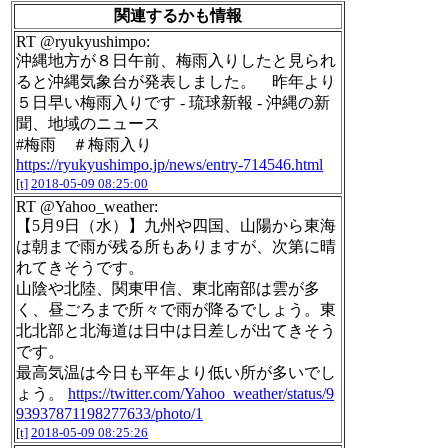
関連するかも情報
RT @ryukyushimpo:
沖縄地方が８日午前、梅雨入りしたと見られ
ると沖縄気象台が発表しました。 昨年より
５日早い梅雨入りです - 琉球新報 - 沖縄の新
聞、地域のニュース
#梅雨 ＃梅雨入り
https://ryukyushimpo.jp/news/entry-714546.html
[t]
2018-05-09 08:25:00
RT @Yahoo_weather:
【5月9日（水）】九州や四国、山陽から東海
は朝まで雨が残る所もありますが、次第に晴
れてきそうです。
山陰や北陸、関東甲信、東北南部は雲が多
く、昼ごろまで所々で雨が降るでしょう。東
北北部と北海道は日中は日差しが出てきそう
です。
最高気温は今日も平年より低い所が多いでし
ょう。
https://twitter.com/Yahoo_weather/status/9
93937871198277633/photo/1
[t]
2018-05-09 08:25:26