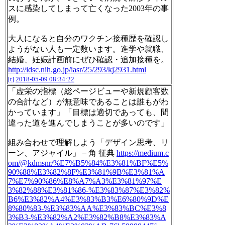
スに感染してしまって亡くなった2003年の事
例。
大人になると自分のワクチン接種歴を確認し
ようがない人も一定数います。進学や就職、
結婚、妊娠計画前にぜひ確認・追加接種を。
http://idsc.nih.go.jp/iasr/25/293/kj2931.html
[t]
2018-05-09 08:34:22
「虚栄の指標（総ページビューや新規顧客数
の合計など）が無意味であることは誰もがわ
かっています」「目標は適切であっても、間
違った道を進んでしまうことが多いのです」
組み合わせで理解しよう「デザイン思考、リ
ーン、アジャイル」 – 角 征典
https://medium.c
om/@kdmsnr/%E7%B5%84%E3%81%BF%E5%
90%88%E3%82%8F%E3%81%9B%E3%81%A
7%E7%90%86%E8%A7%A3%E3%81%97%E
3%82%88%E3%81%86-%E3%83%87%E3%82%
B6%E3%82%A4%E3%83%B3%E6%80%9D%E
8%80%83-%E3%83%AA%E3%83%BC%E3%8
3%B3-%E3%82%A2%E3%82%B8%E3%83%A