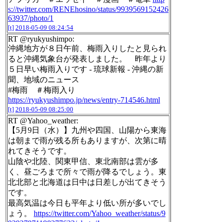
s://twitter.com/RENEhosino/status/9939569152426
63937/photo/1
[t]
2018-05-09 08:24:54
RT @ryukyushimpo:
沖縄地方が８日午前、梅雨入りしたと見られ
ると沖縄気象台が発表しました。 昨年より
５日早い梅雨入りです - 琉球新報 - 沖縄の新
聞、地域のニュース
#梅雨 ＃梅雨入り
https://ryukyushimpo.jp/news/entry-714546.html
[t]
2018-05-09 08:25:00
RT @Yahoo_weather:
【5月9日（水）】九州や四国、山陽から東海
は朝まで雨が残る所もありますが、次第に晴
れてきそうです。
山陰や北陸、関東甲信、東北南部は雲が多
く、昼ごろまで所々で雨が降るでしょう。東
北北部と北海道は日中は日差しが出てきそう
です。
最高気温は今日も平年より低い所が多いでし
ょう。
https://twitter.com/Yahoo_weather/status/9