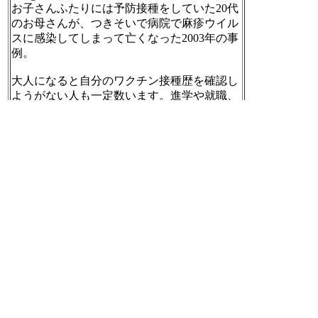
お子さんふたりには予防接種をしていた20代
のお母さんが、つきそいで病院で麻疹ウイル
スに感染してしまって亡くなった2003年の事
例。
大人になると自分のワクチン接種歴を確認し
ようがない人も一定数います。進学や就職、
結婚、妊娠計画前にぜひ確認・追加接種を。
http://idsc.nih.go.jp/iasr/25/293/kj2931.html
[t]
2018-05-09 08:34:22
「虚栄の指標（総ページビューや新規顧客数
の合計など）が無意味であることは誰もがわ
かっています」「目標は適切であっても、間
違った道を進んでしまうことが多いのです」
組み合わせで理解しよう「デザイン思考、リ
ーン、アジャイル」 – 角 征典
https://medium.c
om/@kdmsnr/%E7%B5%84%E3%81%BF%E5%
90%88%E3%82%8F%E3%81%9B%E3%81%A
7%E7%90%86%E8%A7%A3%E3%81%97%E
3%82%88%E3%81%86-%E3%83%87%E3%82%
B6%E3%82%A4%E3%83%B3%E6%80%9D%E