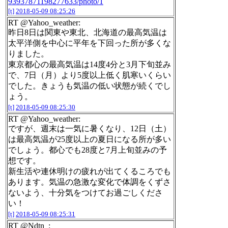
93937871198277633/photo/1
[t]
2018-05-09 08:25:26
RT @Yahoo_weather:
昨日8日は関東や東北、北海道の最高気温は
太平洋側を中心に平年を下回った所が多くな
りました。
東京都心の最高気温は14度4分と3月下旬並み
で、7日（月）より5度以上低く肌寒いくらい
でした。きょうも気温の低い状態が続くでし
ょう。
[t]
2018-05-09 08:25:30
RT @Yahoo_weather:
ですが、週末は一気に暑くなり、12日（土）
は最高気温が25度以上の夏日になる所が多い
でしょう。都心でも28度と7月上旬並みの予
想です。
新生活や連休明けの疲れが出てくるころでも
あります。気温の急激な変化で体調をくずさ
ないよう、十分気をつけてお過ごしくださ
い！
[t]
2018-05-09 08:25:31
RT @Ndtn_: