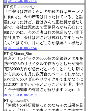
[t]
2018-05-09 08:27:19
RT @Hikikomori_:
「年寄りは君達くらいの年齢の時はモーレツ
に働いた。今の若者は甘ったれている」と話
題になったけど、昔はみんな正社員が当たり
前で、会社は死ぬまで面倒見るから安心して
働けたのに、今の若者は何の保証もない非正
規社員で、会社は若さだけ搾取して年とった
らポイ捨ての、甘いどころか修羅の世界だよ
[t]
2018-05-09 08:27:54
RT @Simon_Sin:
東京オリンピックの5000個の金銀銅メダルを
携帯電話のリサイクルで作ろうとしたが携帯
電話2000万台が必要だということになり都民
から集めても月に数万台のペースでしかない
ので全てのメダルをリサイクルでまかなうに
は2100年までかかるということが判明。小池
百合子都知事の有能さが解ります #daycatch
[t]
2018-05-09 08:28:19
RT @desean97:
「何億もの科研費使ったのならその成果を見
せろ」「はい。この本とこの本とこの論文で