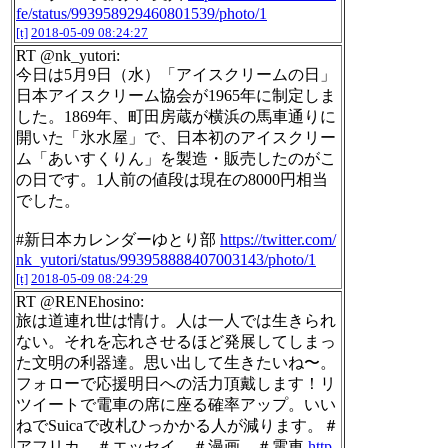
fe/status/993958929460801539/photo/1
[t]
2018-05-09 08:24:27
RT @nk_yutori:
今日は5月9日（水）「アイスクリームの日」
日本アイスクリーム協会が1965年に制定しま
した。1869年、町田房蔵が横浜の馬車通りに
開いた「氷水屋」で、日本初のアイスクリー
ム「あいすくりん」を製造・販売したのがこ
の日です。1人前の値段は現在の8000円相当
でした。
#新日本カレンダーゆとり部
https://twitter.com/
nk_yutori/status/993958888407003143/photo/1
[t]
2018-05-09 08:24:29
RT @RENEhosino:
旅は道連れ世は情け。人は一人では生きられ
ない。それを忘れさせるほど発展してしまっ
た文明の利器達。思い出して生きたいね〜。
フォローで応援明日への活力頂戴します！リ
ツイートで電車の席に座る確率アップ。いい
ねでSuicaで改札ひっかかる人が減ります。＃
アフリカ ＃エッセイ ＃漫画 ＃電車
http