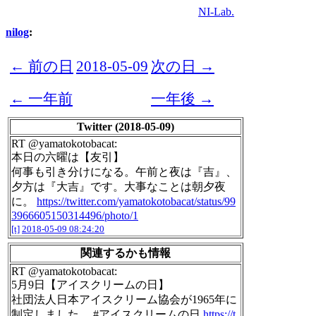
NI-Lab.
nilog
:
← 前の日
2018-05-09
次の日 →
← 一年前
一年後 →
Twitter (2018-05-09)
RT @yamatokotobacat:
本日の六曜は【友引】
何事も引き分けになる。午前と夜は『吉』、
夕方は『大吉』です。大事なことは朝夕夜
に。
https://twitter.com/yamatokotobacat/status/99
3966605150314496/photo/1
[t]
2018-05-09 08:24:20
関連するかも情報
RT @yamatokotobacat:
5月9日【アイスクリームの日】
社団法人日本アイスクリーム協会が1965年に
制定しました。 #アイスクリームの日
https://t