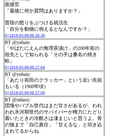
面接官
「最後に何か質問はありますか？」
普段の怒りをぶつける就活生
「自分を動物に例えるとなんですか？」
[t]
2018-05-09 08:26:30
RT @yubais:
「やばたにえんの無理茶漬け」の200年前の
祖先として知られる「その手は桑名の焼き
蛤」
[t]
2018-05-09 08:27:04
RT @yubais:
「あたり前田のクラッカー」という近い先祖
もいる（1960年頃）
[t]
2018-05-09 08:27:06
RT @stdaux:
団塊やバブル世代はまだ甘さがあるが、われ
われ氷河期世代のサバイバーが権力にたどり
着いたときの冷酷さは凄まじいと思うよ。骨
の髄まで「自己責任」「甘えるな」と叩き込
まれてるからね