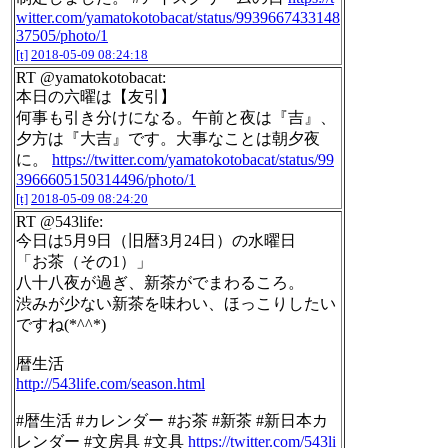
witter.com/yamatokotobacat/status/9939667433148
37505/photo/1
[t]
2018-05-09 08:24:18
RT @yamatokotobacat:
本日の六曜は【友引】
何事も引き分けになる。午前と夜は『吉』、
夕方は『大吉』です。大事なことは朝夕夜
に。
https://twitter.com/yamatokotobacat/status/99
3966605150314496/photo/1
[t]
2018-05-09 08:24:20
RT @543life:
今日は5月9日（旧暦3月24日）の水曜日
「お茶（その1）」
八十八夜が過ぎ、新茶がでまわるころ。
渋みが少ない新茶を味わい、ほっこりしたい
ですね(*^^*)
暦生活
http://543life.com/season.html
#暦生活 #カレンダー #お茶 #新茶 #新日本カ
レンダー #文房具 #文具
https://twitter.com/543li