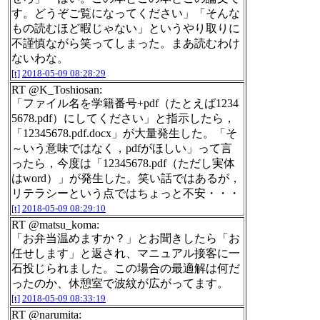
す。どうぞご覧になってください」「そんな
もの読むほど暇じゃない」というやり取りに
不謹慎ながら笑ってしまった。まあ読むわけ
ないわな。
[t]
2018-05-09 08:28:29
RT @K_Toshiosan:
「ファイル名を学籍番号+pdf（たとえば1234
5678.pdf）にしてください」と指示したら，
「12345678.pdf.docx」が大量発生した。「そ
～いう意味ではなく，pdfがほしい」って言
ったら，今度は「12345678.pdf（ただし実体
はword）」が発生した。笑い話ではあるが，
リテラシーという点ではちょっと不安・・・
[t]
2018-05-09 08:29:10
RT @matsu_koma:
「お弁当温めますか？」とお聞きしたら「お
任せします」と返され、マニュアル接客に一
石投じられました。この場合の最適解は何だ
ったのか、休憩室で波紋が広がってます。
[t]
2018-05-09 08:33:19
RT @narumita: