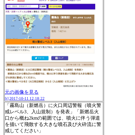
元の画像を見る
[t]
2017-10-11 12:18:22
「霧島山（新燃岳）に火口周辺警報（噴火警
戒レベル3、入山規制）を発表」「新燃岳火
口から概ね2kmの範囲では、噴火に伴う弾道
を描いて飛散する大きな噴石及び火砕流に警
戒してください」