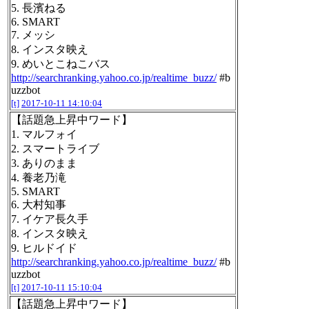
5. 長濱ねる
6. SMART
7. メッシ
8. インスタ映え
9. めいとこねこバス
http://searchranking.yahoo.co.jp/realtime_buzz/
#b
uzzbot
[t]
2017-10-11 14:10:04
【話題急上昇中ワード】
1. マルフォイ
2. スマートライブ
3. ありのまま
4. 養老乃滝
5. SMART
6. 大村知事
7. イケア長久手
8. インスタ映え
9. ヒルドイド
http://searchranking.yahoo.co.jp/realtime_buzz/
#b
uzzbot
[t]
2017-10-11 15:10:04
【話題急上昇中ワード】