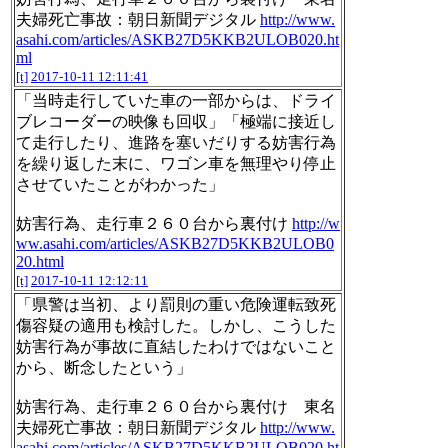
夫婦死亡事故：朝日新聞デジタル
http://www.
asahi.com/articles/ASKB27D5KKB2ULOB020.ht
ml
[t]
2017-10-11 12:11:41
「当時走行していた車の一部からは、ドライ
ブレコーダーの映像も回収」「極端に接近し
て走行したり、進路を塞いだりする妨害行為
を繰り返した末に、ワゴン車を無理やり停止
させていたことがわかった」
妨害行為、走行車２６０台から裏付け
http://w
ww.asahi.com/articles/ASKB27D5KKB2ULOB0
20.html
[t]
2017-10-11 12:12:11
「県警は当初、より罰則の重い危険運転致死
傷容疑の適用も検討した。しかし、こうした
妨害行為が事故に直結したわけではないこと
から、断念したという」
妨害行為、走行車２６０台から裏付け 東名
夫婦死亡事故：朝日新聞デジタル
http://www.
asahi.com/articles/ASKB27D5KKB2ULOB020.ht