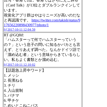
台湾・香港で2位。香港ではさらにえこみゅ
（Card Talk）が13位とダブルランクインして
います。
視覚化アプリ群はやはりニーズが高いのだな
と再認識です。
https://twitter.com/takish/status/9
17656220898430977/photo/1
[t]
2017-10-11 12:04:59
RT @GQ8if:
「ハムスターって何でハムスターっていう
の？」という息子の問いに知るかバカとも言
えず、とりあえず調べた。なんかドイツ語で
「溜め込む者」という意味からきているらし
い。私もよく書類とか溜め込む。
[t]
2017-10-11 12:10:02
【話題急上昇中ワード】
1. メッシ
2. 長濱ねる
3. チリ
4. 入山規制
5. パナマ
6. 甲チケ
7. めいとこねこバス