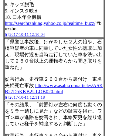
8. キッズ脱毛
9. インスタ映え
10. 日本年金機構
http://searchranking.yahoo.co.jp/realtime_buzz/
#b
uzzbot
[t]
2017-10-11 12:10:04
「県警は事故後、けがをした２人の娘や、石
橋容疑者の車に同乗していた女性の聴取に加
え、現場付近を当時走行していた車を洗い出
して２６０台以上の運転者らから聞き取りを
重ねた」
妨害行為、走行車２６０台から裏付け 東名
夫婦死亡事故
http://www.asahi.com/articles/ASK
B27D5KKB2ULOB020.html
[t]
2017-10-11 12:11:18
「その結果、「前照灯が左右に何度も動くの
をミラー越しに見た」などの証言を得た。ワ
ゴン車が進路を妨害され、車線変更を繰り返
していた様子を補強すると判断した」
妨害行為、走行車２６０台から裏付け 東名