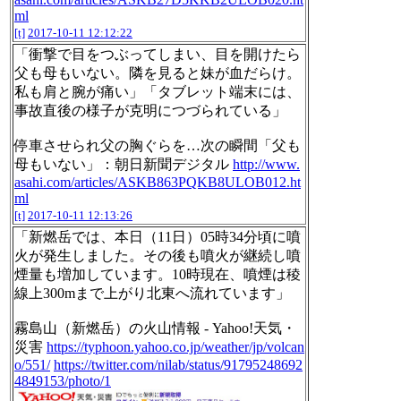
ml
[t]
2017-10-11 12:12:22
「衝撃で目をつぶってしまい、目を開けたら
父も母もいない。隣を見ると妹が血だらけ。
私も肩と腕が痛い」「タブレット端末には、
事故直後の様子が克明につづられている」
停車させられ父の胸ぐらを…次の瞬間「父も
母もいない」：朝日新聞デジタル
http://www.
asahi.com/articles/ASKB863PQKB8ULOB012.ht
ml
[t]
2017-10-11 12:13:26
「新燃岳では、本日（11日）05時34分頃に噴
火が発生しました。その後も噴火が継続し噴
煙量も増加しています。10時現在、噴煙は稜
線上300mまで上がり北東へ流れています」
霧島山（新燃岳）の火山情報 - Yahoo!天気・
災害
https://typhoon.yahoo.co.jp/weather/jp/volcan
o/551/
https://twitter.com/nilab/status/91795248692
4849153/photo/1