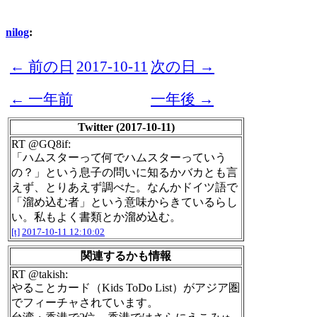
nilog
:
← 前の日
2017-10-11
次の日 →
← 一年前
一年後 →
Twitter (2017-10-11)
RT @GQ8if:
「ハムスターって何でハムスターっていう
の？」という息子の問いに知るかバカとも言
えず、とりあえず調べた。なんかドイツ語で
「溜め込む者」という意味からきているらし
い。私もよく書類とか溜め込む。
[t]
2017-10-11 12:10:02
関連するかも情報
RT @takish:
やることカード（Kids ToDo List）がアジア圏
でフィーチャされています。