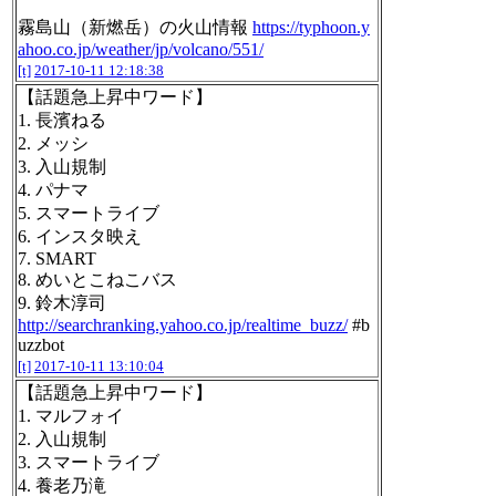
霧島山（新燃岳）の火山情報
https://typhoon.y
ahoo.co.jp/weather/jp/volcano/551/
[t]
2017-10-11 12:18:38
【話題急上昇中ワード】
1. 長濱ねる
2. メッシ
3. 入山規制
4. パナマ
5. スマートライブ
6. インスタ映え
7. SMART
8. めいとこねこバス
9. 鈴木淳司
http://searchranking.yahoo.co.jp/realtime_buzz/
#b
uzzbot
[t]
2017-10-11 13:10:04
【話題急上昇中ワード】
1. マルフォイ
2. 入山規制
3. スマートライブ
4. 養老乃滝