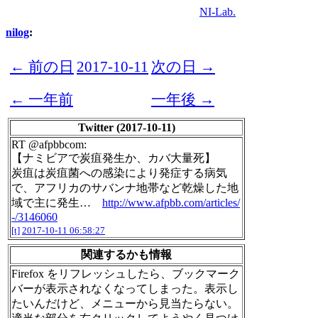
NI-Lab.
nilog
:
← 前の日
2017-10-11
次の日 →
← 一年前
一年後 →
Twitter (2017-10-11)
RT @afpbbcom:
【ナミビアで炭疽発生か、カバ大量死】
炭疽は炭疽菌への感染により発症する病気
で、アフリカのサバンナ地帯など乾燥した地
域で主に発生…
http://www.afpbb.com/articles/
-/3146060
[t]
2017-10-11 06:58:27
関連するかも情報
Firefox をリフレッシュしたら、ブックマーク
バーが表示されなくなってしまった。表示し
たいんだけど、メニューから見当たらない。