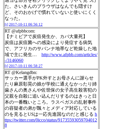
適当な部分を右クリックしてようやく見つけ
た。さいきんのブラウザはなんでも隠すけ
ど、そのおかげで慣れていないと使いにくく
なった。
[t]
2017-10-11 06:56:12
RT @afpbbcom:
【ナミビアで炭疽発生か、カバ大量死】
炭疽は炭疽菌への感染により発症する病気
で、アフリカのサバンナ地帯など乾燥した地
域で主に発生…
http://www.afpbb.com/articles/
-/3146060
[t]
2017-10-11 06:58:27
RT @Kelangdbn:
サッカー選手がPK外すとお母さんに謝らせ
たり麻原彰晃の娘が学校に通えなかったり姉
歯さんの奥さんや佐世保の女子高生殺害犯の
父親を自殺に追い込んだりするのはきっと日
本の一番醜いところ。ラスベガスの乱射事件
の容疑者の弟が飄々とメディア対応している
のを見るとUSは一応先進国なのだと感じる
h
ttps://twitter.com/0icco/status/91735593059704012
8