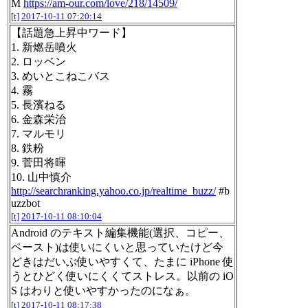
M
https://am-our.com/love/218/14509/
[t]
2017-10-11 07:20:14
【話題急上昇中ワード】
1. 新燃岳噴火
2. ロッベン
3. めいとこねこバス
4. 霧
5. 長濱ねる
6. 金森栄治
7. マルモリ
8. 鉄粉
9. 菅田将暉
10. 山中慎介
http://searchranking.yahoo.co.jp/realtime_buzz/
#b
uzzbot
[t]
2017-10-11 08:10:04
Android のテキスト編集機能(選択、コピー、
ペースト)は使いにくいと思っていたけど今
どきはだいぶ使いやすくて、たまに iPhone 使
うとひどく使いにくくてストレス。以前の iO
S はわりと使いやすかったのになぁ。
[t]
2017-10-11 08:17:38