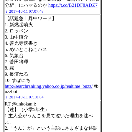
分析」にハマるのか
https://t.co/B21DF8ADZ7
[t]
2017-10-11 07:07:48
【話題急上昇中ワード】
1. 新燃岳噴火
2. ロッベン
3. 山中慎介
4. 善光寺落書き
5. めいとこねこバス
6. 気象台
7. 菅田将暉
8. 霧
9. 長濱ねる
10. すぽにち
http://searchranking.yahoo.co.jp/realtime_buzz/
#b
uzzbot
[t]
2017-10-11 07:10:04
RT @unkokanji:
【述】（小学5年生）
1.主人公がうんこを見て泣いた理由を述べ
よ。
2.「うんこが」という主語にさまざまな述語