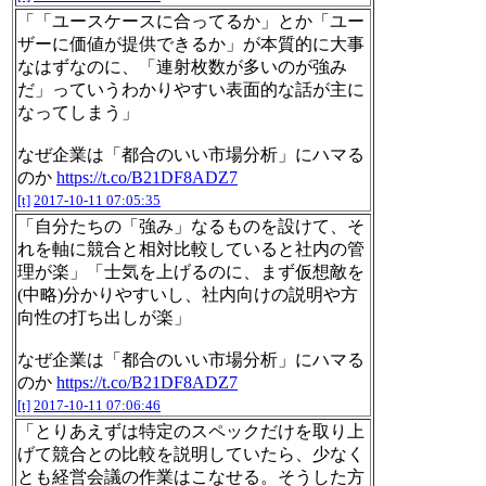
「「ユースケースに合ってるか」とか「ユー
ザーに価値が提供できるか」が本質的に大事
なはずなのに、「連射枚数が多いのが強み
だ」っていうわかりやすい表面的な話が主に
なってしまう」
なぜ企業は「都合のいい市場分析」にハマる
のか
https://t.co/B21DF8ADZ7
[t]
2017-10-11 07:05:35
「自分たちの「強み」なるものを設けて、そ
れを軸に競合と相対比較していると社内の管
理が楽」「士気を上げるのに、まず仮想敵を
(中略)分かりやすいし、社内向けの説明や方
向性の打ち出しが楽」
なぜ企業は「都合のいい市場分析」にハマる
のか
https://t.co/B21DF8ADZ7
[t]
2017-10-11 07:06:46
「とりあえずは特定のスペックだけを取り上
げて競合との比較を説明していたら、少なく
とも経営会議の作業はこなせる。そうした方