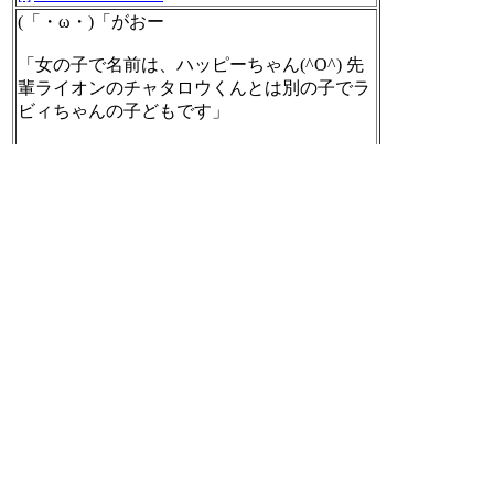
(「・ω・)「がおー
「女の子で名前は、ハッピーちゃん(^O^) 先
輩ライオンのチャタロウくんとは別の子でラ
ビィちゃんの子どもです」
ライオン赤ちゃん一般公開スタート！ | 白鳥
どうぶつ園新着情報のブログ
https://ameblo.jp/
shirotorizoo-shintyaku/entry-12318338934.html
[t]
2017-10-11 08:31:04
お高いので。。。
「Aiboは時代に大きく先駆け、広く知られた
ブランドだ。しかし7年間の歴史でメインス
トリームの消費者製品となることはなかっ
た」
人工知能を搭載したAibo復活へ――Amazon E
cho風AIロボット犬になる？
http://jp.techcrunc
h.com/2017/10/10/httpstechcrunch-com20171009s
ony-aibo-is-reportedly-returning-with-amazon-echo
-like-features/