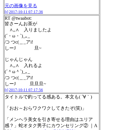
元の画像を見る
[t]
2017-10-11 07:17:36
RT @twaabot:
皆さーんお茶が
∧,,∧ 入りましたよ
(´・ω・`)_｡_
/⊃ つc(＿_アi!
しーJ 旦~
じゃんじゃん
∧,,∧ 入れるよ
(´＾ω＾`)_｡_
/⊃ つc(＿_アi!
しーJ 旦旦旦~
[t]
2017-10-11 07:17:56
タイトルで釣ってる感ある。本文も( ´∀｀)
「おお～おらワクワクしてきたぞ(笑)」
「メンヘラ美女を引き寄せる理由はユリア
感？」蛇オタク男子にカウンセリング② ｜A