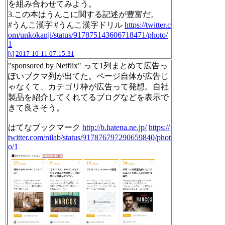
を組み合わせてみよう。
3.この本はうんこに関する記述が豊富だ。
#うんこ漢字 #うんこ漢字ドリル
https://twitter.c
om/unkokanji/status/917875143606718471/photo/
1
[t]
2017-10-11 07:15:31
"sponsored by Netflix" って1列まとめて広告っ
ぽいブクマ列が出てた。ページ自体が広告じ
ゃなくて、カテゴリ枠が広告って発想。自社
製品を紹介してくれてるブログなどを表示で
きて良さそう。
はてなブックマーク
http://b.hatena.ne.jp/
https://
twitter.com/nilab/status/917876797290659840/phot
o/1