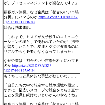
が、プロセスマネジメントが楽なんですよ」
顧客ガン無視。なぜ企業は「都合のいい市場
分析」にハマるのか
https://t.co/B21DF8ADZ7
[t]
2017-10-11 07:07:03
競合は携帯電話。
「これまで、ミスドが女子校生のコミュニケ
ーションの場として使われていたのが、携帯
が普及したことで、友達とグダグダ喋るのに
リアルで会う必要がなくなってしまった」
なぜ企業は「都合のいい市場分析」にハマる
のか
https://t.co/B21DF8ADZ7
[t]
2017-10-11 07:07:34
もうちょっと具体的な手法が欲しいな。。。
「自分たちの中で想定する競争環境を限定し
すぎに、幅広いスコープで競合をとらえ直す
ことを意識し続けないといかんのやろうね」
顧客ガン無視。なぜ企業は「都合のいい市場