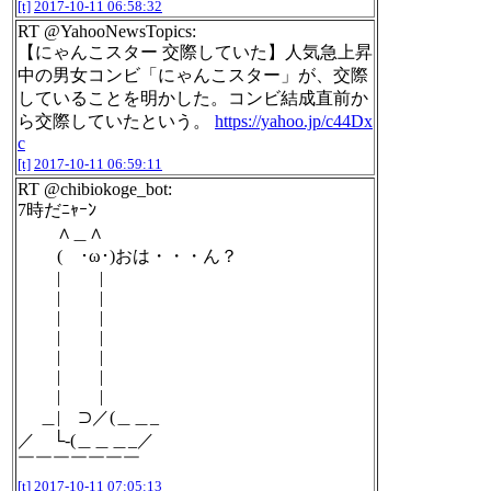
[t]
2017-10-11 06:58:32
RT @YahooNewsTopics:
【にゃんこスター 交際していた】人気急上昇
中の男女コンビ「にゃんこスター」が、交際
していることを明かした。コンビ結成直前か
ら交際していたという。
https://yahoo.jp/c44Dx
c
[t]
2017-10-11 06:59:11
RT @chibiokoge_bot:
7時だﾆｬｰﾝ
∧＿∧
( ･ω･)おは・・・ん？
| |
| |
| |
| |
| |
| |
| |
＿| ⊃／(＿＿_
／ └-(＿＿＿_／
￣￣￣￣￣￣￣
[t]
2017-10-11 07:05:13