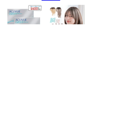
- NI-Lab.'s accounts
-
Fedibird
-
mstdn.jp
-
Pawoo
-
Bluesky