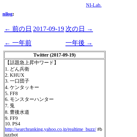
NI-Lab.
nilog
:
← 前の日
2017-09-19
次の日 →
← 一年前
一年後 →
Twitter (2017-09-19)
【話題急上昇中ワード】
1. どん兵衛
2. KHUX
3. 一口団子
4. ケンタッキー
5. FF8
6. モンスターハンター
7. 兎
8. 豊後水道
9. FF9
10. PS4
http://searchranking.yahoo.co.jp/realtime_buzz/
#b
uzzbot