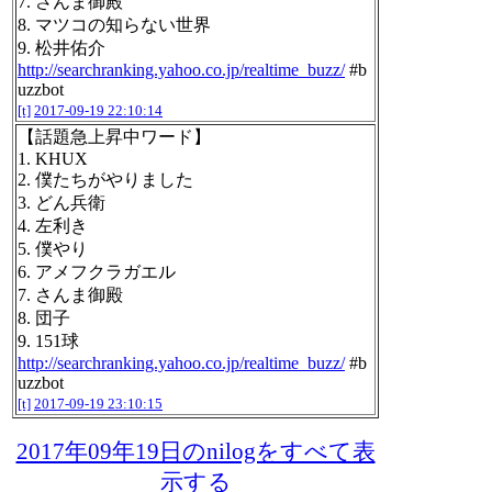
7. さんま御殿
8. マツコの知らない世界
9. 松井佑介
http://searchranking.yahoo.co.jp/realtime_buzz/
#b
uzzbot
[t]
2017-09-19 22:10:14
【話題急上昇中ワード】
1. KHUX
2. 僕たちがやりました
3. どん兵衛
4. 左利き
5. 僕やり
6. アメフクラガエル
7. さんま御殿
8. 団子
9. 151球
http://searchranking.yahoo.co.jp/realtime_buzz/
#b
uzzbot
[t]
2017-09-19 23:10:15
2017年09年19日のnilogをすべて表
示する