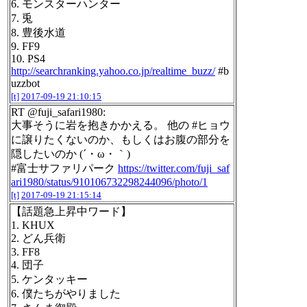
6. モンスターハンター
7. 兎
8. 豊後水道
9. FF9
10. PS4
http://searchranking.yahoo.co.jp/realtime_buzz/
#b
uzzbot
[t]
2017-09-19 21:10:15
RT @fuji_safari1980:
大事そうに岩を抱きかかえる。 他の #ヒョウ
に譲りたくないのか、もしくはお腹の部分を
隠したいのか (´・ω・｀)
#富士サファリパーク
https://twitter.com/fuji_saf
ari1980/status/910106732298244096/photo/1
[t]
2017-09-19 21:15:14
【話題急上昇中ワード】
1. KHUX
2. どん兵衛
3. FF8
4. 団子
5. ケンタッキー
6. 僕たちがやりました