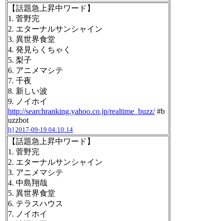
【話題急上昇中ワード】
1. 菅野完
2. エターナルサンシャイン
3. 異世界食堂
4. 発見らくちゃく
5. 梨子
6. アニメマシテ
7. 千夜
8. 新しい波
9. ノイホイ
http://searchranking.yahoo.co.jp/realtime_buzz/
#b
uzzbot
[t]
2017-09-19 04:10:14
【話題急上昇中ワード】
1. 菅野完
2. エターナルサンシャイン
3. アニメマシテ
4. 中島翔哉
5. 異世界食堂
6. テラスハウス
7. ノイホイ