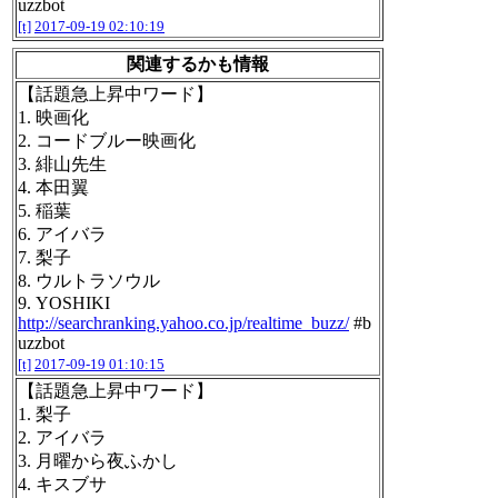
uzzbot
[t]
2017-09-19 02:10:19
関連するかも情報
【話題急上昇中ワード】
1. 映画化
2. コードブルー映画化
3. 緋山先生
4. 本田翼
5. 稲葉
6. アイバラ
7. 梨子
8. ウルトラソウル
9. YOSHIKI
http://searchranking.yahoo.co.jp/realtime_buzz/
#b
uzzbot
[t]
2017-09-19 01:10:15
【話題急上昇中ワード】
1. 梨子
2. アイバラ
3. 月曜から夜ふかし
4. キスブサ