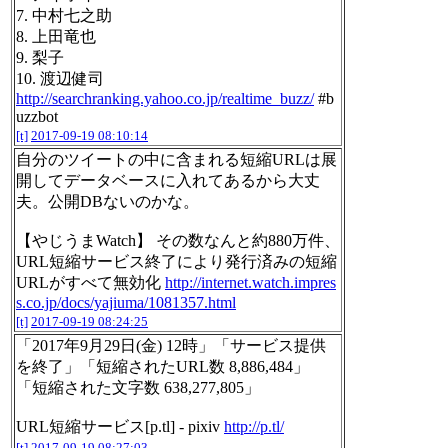
7. 中村七之助
8. 上田竜也
9. 梨子
10. 渡辺健司
http://searchranking.yahoo.co.jp/realtime_buzz/
#b
uzzbot
[t]
2017-09-19 08:10:14
自分のツイートの中に含まれる短縮URLは展
開してデータベースに入れてあるから大丈
夫。公開DBないのかな。
【やじうまWatch】 その数なんと約880万件、
URL短縮サービス終了により発行済みの短縮
URLがすべて無効化
http://internet.watch.impres
s.co.jp/docs/yajiuma/1081357.html
[t]
2017-09-19 08:24:25
「2017年9月29日(金) 12時」「サービス提供
を終了」「短縮されたURL数 8,886,484」
「短縮された文字数 638,277,805」
URL短縮サービス[p.tl] - pixiv
http://p.tl/
[t]
2017-09-19 08:27:03