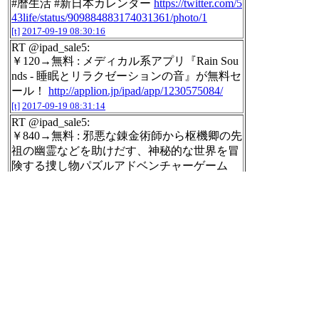
#暦生活 #新日本カレンダー
https://twitter.com/5
43life/status/909884883174031361/photo/1
[t]
2017-09-19 08:30:16
RT @ipad_sale5:
￥120→無料 : メディカル系アプリ『Rain Sou
nds - 睡眠とリラクゼーションの音』が無料セ
ール！
http://applion.jp/ipad/app/1230575084/
[t]
2017-09-19 08:31:14
RT @ipad_sale5:
￥840→無料 : 邪悪な錬金術師から枢機卿の先
祖の幽霊などを助けだす、神秘的な世界を冒
険する捜し物パズルアドベンチャーゲーム
『Treasure Seekers 3: Follow the Ghos…
http://ap
plion.jp/ipad/app/694091934/
[t]
2017-09-19 08:31:18
RT @touch_lab:
¥600→無料：G5のアドベンチャー「Treasure
Seekers 3」ほか［9月19日版］セール・新着
アプリ情報
http://ow.ly/KOjI30ffKzI
https://twitte
r.com/touch_lab/status/909918855765557249/phot
o/1
[t]
2017-09-19 08:31:29