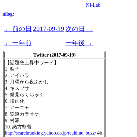
NI-Lab.
nilog
:
← 前の日
2017-09-19
次の日 →
← 一年前
一年後 →
Twitter (2017-09-19)
【話題急上昇中ワード】
1. 梨子
2. アイバラ
3. 月曜から夜ふかし
4. キスブサ
5. 発見らくちゃく
6. 映画化
7. アーニャ
8. 鉄道カラオケ
9. 舛添
10. 緒方監督
http://searchranking.yahoo.co.jp/realtime_buzz/
#b