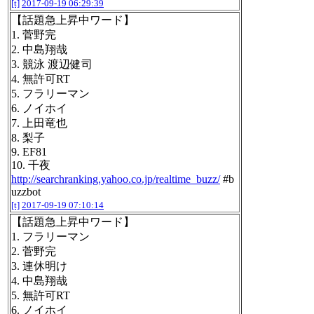
[t]
2017-09-19 06:29:39
【話題急上昇中ワード】
1. 菅野完
2. 中島翔哉
3. 競泳 渡辺健司
4. 無許可RT
5. フラリーマン
6. ノイホイ
7. 上田竜也
8. 梨子
9. EF81
10. 千夜
http://searchranking.yahoo.co.jp/realtime_buzz/
#b
uzzbot
[t]
2017-09-19 07:10:14
【話題急上昇中ワード】
1. フラリーマン
2. 菅野完
3. 連休明け
4. 中島翔哉
5. 無許可RT
6. ノイホイ