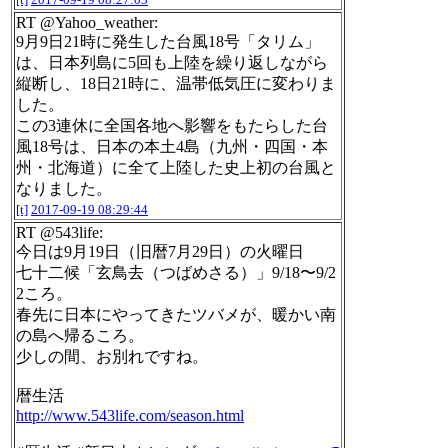
RT @Yahoo_weather:
9月9日21時に発生した台風18号「タリム」
は、日本列島に5回も上陸を繰り返しながら
縦断し、18日21時に、温帯低気圧に変わりま
した。
この3連休に全国各地へ影響をもたらした台
風18号は、日本の本土4島（九州・四国・本
州・北海道）に全て上陸した史上初の台風と
なりました。
[t]
2017-09-19 08:29:44
RT @543life:
今日は9月19日（旧暦7月29日）の火曜日
七十二候「玄鳥去（つばめさる）」9/18〜9/2
2ころ。
春先に日本にやってきたツバメが、暖かい南
の島へ帰るころ。
少しの間、お別れですね。
暦生活
http://www.543life.com/season.html