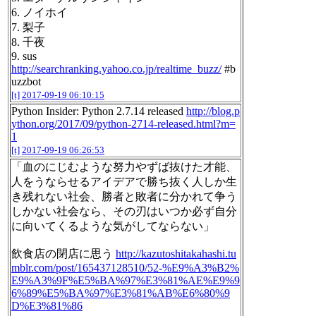
6. ノイホイ
7. 梨子
8. 千夜
9. sus
http://searchranking.yahoo.co.jp/realtime_buzz/
#b
uzzbot
[t]
2017-09-19 06:10:15
Python Insider: Python 2.7.14 released
http://blog.p
ython.org/2017/09/python-2714-released.html?m=
1
[t]
2017-09-19 06:26:53
「血のにじむような努力やずば抜けた才能、
人をうならせるアイデアで勝ち抜く人しか生
き残れない社会、勝者と敗者に分かれて争う
しかない社会なら、その刃はいつか必ず自分
に向いてくるような気がしてならない」
飲食店の閉店に思う
http://kazutoshitakahashi.tu
mblr.com/post/165437128510/52-%E9%A3%B2%
E9%A3%9F%E5%BA%97%E3%81%AE%E9%9
6%89%E5%BA%97%E3%81%AB%E6%80%9
D%E3%81%86