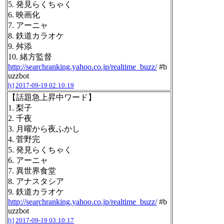
5. 発見らくちゃく
6. 映画化
7. アーニャ
8. 鉄道カラオケ
9. 舛添
10. 緒方監督
http://searchranking.yahoo.co.jp/realtime_buzz/
#b
uzzbot
[t]
2017-09-19 02:10:19
【話題急上昇中ワード】
1. 梨子
2. 千夜
3. 月曜から夜ふかし
4. 菅野完
5. 発見らくちゃく
6. アーニャ
7. 異世界食堂
8. アナスタシア
9. 鉄道カラオケ
http://searchranking.yahoo.co.jp/realtime_buzz/
#b
uzzbot
[t]
2017-09-19 03:10:17