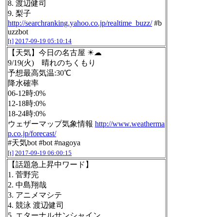
8. 渡辺健司
9. 梨子
http://searchranking.yahoo.co.jp/realtime_buzz/
#b
uzzbot
[t]
2017-09-19 05:10:14
【天気】今日の名古屋 ☀☁
9/19(火) 晴れのちくもり
予想最高気温:30℃
降水確率
06-12時:0%
12-18時:0%
18-24時:0%
ウェザーマップ気象情報
http://www.weatherma
p.co.jp/forecast/
#天気bot #bot #nagoya
[t]
2017-09-19 06:00:15
【話題急上昇中ワード】
1. 菅野完
2. 中島翔哉
3. アニメマシテ
4. 競泳 渡辺健司
5. エターナルサンシャイン