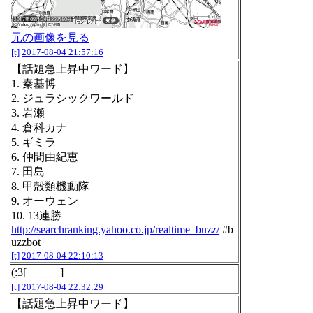
元の画像を見る
[t]
2017-08-04 21:57:16
【話題急上昇中ワード】
1. 秦基博
2. ジュラシックワールド
3. 岩瀬
4. 倉科カナ
5. ギミラ
6. 仲間由紀恵
7. 田島
8. 甲殻類機動隊
9. オーウェン
10. 13連勝
http://searchranking.yahoo.co.jp/realtime_buzz/
#b
uzzbot
[t]
2017-08-04 22:10:13
(:3[＿＿＿]
[t]
2017-08-04 22:32:29
【話題急上昇中ワード】