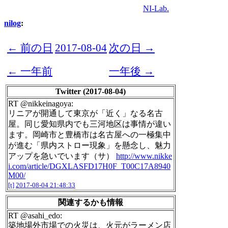
NI-Lab.
nilog
:
← 前の日
2017-08-04
次の日 →
← 一年前
一年後 →
Twitter (2017-08-04)
RT @nikkeinagoya:
リニアが開通して東京が「近く」なる名古
屋。同じ愛知県内でも三河地区は事情が違い
ます。岡崎市と豊橋市は名古屋への一極集中
が進む「県内ストロー現象」を懸念し、魅力
アップを急いでいます（サ）
http://www.nikke
i.com/article/DGXLASFD17H0F_T00C17A8940
M00/
[t]
2017-08-04 21:48:33
関連するかも情報
RT @asahi_edo:
築地場外市場での火災は、火元がラーメン店