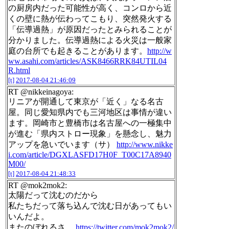
の厨房内だった可能性が高く、コンロから近
くの壁に熱が伝わってこもり、突然発火する
「伝導過熱」が原因だったとみられることが
分かりました。伝導過熱による火災は一般家
庭の台所でも起きることがあります。
http://w
ww.asahi.com/articles/ASK8466RRK84UTIL04
R.html
[t]
2017-08-04 21:46:09
RT @nikkeinagoya:
リニアが開通して東京が「近く」なる名古
屋。同じ愛知県内でも三河地区は事情が違い
ます。岡崎市と豊橋市は名古屋への一極集中
が進む「県内ストロー現象」を懸念し、魅力
アップを急いでいます（サ）
http://www.nikke
i.com/article/DGXLASFD17H0F_T00C17A8940
M00/
[t]
2017-08-04 21:48:33
RT @mok2mok2:
太陽だって沈むのだから
私たちだって落ち込んで沈む日があってもい
いんだよ。
またのぼれるさ。
https://twitter.com/mok2mok2/