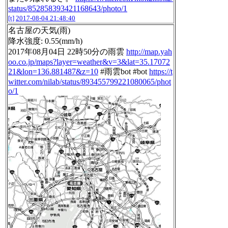
status/852858393421168643/photo/1
[t]
2017-08-04 21:48:40
名古屋の天気(雨)
降水強度: 0.55(mm/h)
2017年08月04日 22時50分の雨雲
http://map.yah
oo.co.jp/maps?layer=weather&v=3&lat=35.17072
21&lon=136.881487&z=10
#雨雲bot #bot
https://t
witter.com/nilab/status/893455799221080065/phot
o/1