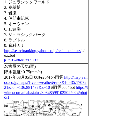
1. ジュラシックワールド
2. 秦基博
3. 岩瀬
4. 仲間由紀恵
5. オーウェン
6. 13連勝
7. ジュラシックパーク
8. ラプトル
9. 倉科カナ
http://searchranking.yahoo.co.jp/realtime_buzz/
#b
uzzbot
[t]
2017-08-04 23:10:13
名古屋の天気(雨)
降水強度: 0.75(mm/h)
2017年08月05日 00時25分の雨雲
http://map.yah
oo.co.jp/maps?layer=weather&v=3&lat=35.17072
21&lon=136.881487&z=10
#雨雲bot #bot
https://t
witter.com/nilab/status/893485991025025024/phot
o/1