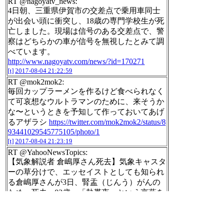
RT @nagoyatv_news:
4日朝、三重県伊賀市の交差点で乗用車同士
が出会い頭に衝突し、18歳の専門学校生が死
亡しました。現場は信号のある交差点で、警
察はどちらかの車が信号を無視したとみて調
べています。
http://www.nagoyatv.com/news/?id=170271
[t]
2017-08-04 21:22:59
RT @mok2mok2:
毎回カップラーメンを作るけど食べられなく
て可哀想なウルトラマンのために、来そうか
な〜というときを予知して作っておいてあげ
るアザラシ
https://twitter.com/mok2mok2/status/8
93441029545775105/photo/1
[t]
2017-08-04 21:23:19
RT @YahooNewsTopics:
【気象解説者 倉嶋厚さん死去】気象キャスタ
ーの草分けで、エッセイストとしても知られ
る倉嶋厚さんが3日、腎盂（じんう）がんの
ため、死去。93歳。「熱帯夜」という言葉を
つくったことでも知られる。
https://yahoo.jp/o
fStXX