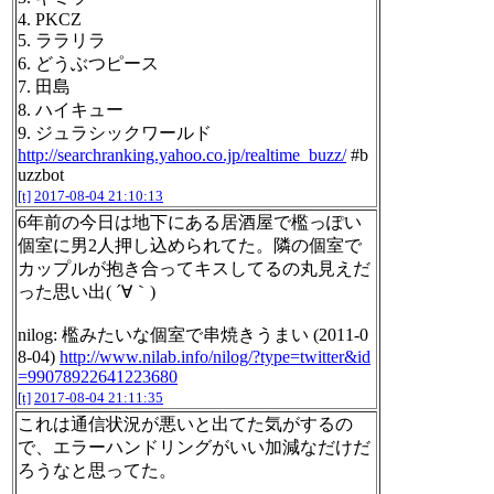
4. PKCZ
5. ララリラ
6. どうぶつピース
7. 田島
8. ハイキュー
9. ジュラシックワールド
http://searchranking.yahoo.co.jp/realtime_buzz/
#b
uzzbot
[t]
2017-08-04 21:10:13
6年前の今日は地下にある居酒屋で檻っぽい
個室に男2人押し込められてた。隣の個室で
カップルが抱き合ってキスしてるの丸見えだ
った思い出( ´∀｀)
nilog: 檻みたいな個室で串焼きうまい (2011-0
8-04)
http://www.nilab.info/nilog/?type=twitter&id
=99078922641223680
[t]
2017-08-04 21:11:35
これは通信状況が悪いと出てた気がするの
で、エラーハンドリングがいい加減なだけだ
ろうなと思ってた。