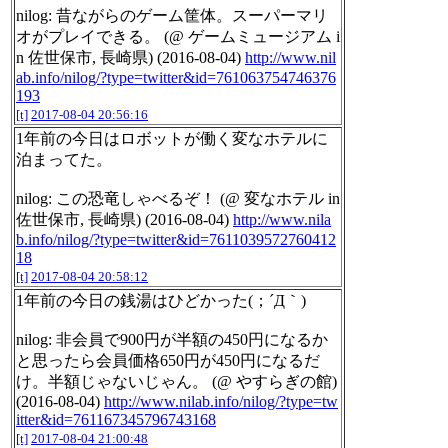
nilog: 昔ながらのゲーム筐体。スーパーマリ
オがプレイできる。 (@ ゲームミュージアム i
n 佐世保市, 長崎県) (2016-08-04)
http://www.nil
ab.info/nilog/?type=twitter&id=761063754746376
193
[t]
2017-08-04 20:56:16
1年前の今日はロボットが働く変なホテルに
泊まってた。
nilog: この恐竜しゃべるぞ！ (@ 変なホテル in
佐世保市, 長崎県) (2016-08-04)
http://www.nila
b.info/nilog/?type=twitter&id=7611039572760412
18
[t]
2017-08-04 20:58:12
1年前の今日の銭湯はひどかった(；´Д｀)
nilog: 非会員で900円が半額の450円になるか
と思ったら会員価格650円が450円になるだ
け。半額じゃないじゃん。 (@ やすらぎの館)
(2016-08-04)
http://www.nilab.info/nilog/?type=tw
itter&id=761167345796743168
[t]
2017-08-04 21:00:48