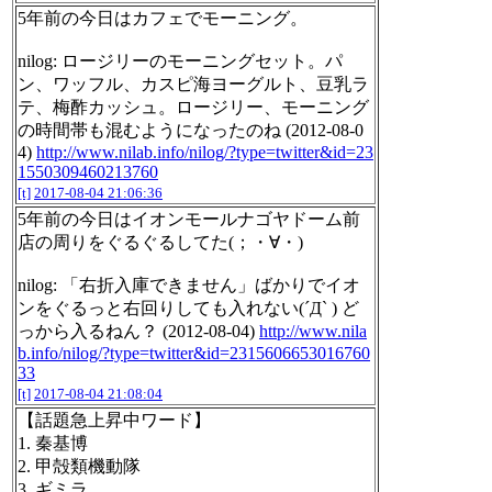
5年前の今日はカフェでモーニング。
nilog: ロージリーのモーニングセット。パ
ン、ワッフル、カスピ海ヨーグルト、豆乳ラ
テ、梅酢カッシュ。ロージリー、モーニング
の時間帯も混むようになったのね (2012-08-0
4)
http://www.nilab.info/nilog/?type=twitter&id=23
1550309460213760
[t]
2017-08-04 21:06:36
5年前の今日はイオンモールナゴヤドーム前
店の周りをぐるぐるしてた(；・∀・)
nilog: 「右折入庫できません」ばかりでイオ
ンをぐるっと右回りしても入れない(´Д` ) ど
っから入るねん？ (2012-08-04)
http://www.nila
b.info/nilog/?type=twitter&id=2315606653016760
33
[t]
2017-08-04 21:08:04
【話題急上昇中ワード】
1. 秦基博
2. 甲殻類機動隊
3. ギミラ