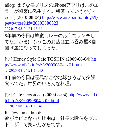
nilog: はてなモノリスのiPhoneアプリはこのエ
ラーが頻繁に発生する。頻繁っていうか(´・
ω・`) (2010-08-04)
http://www.nilab.info/nilog/?ty
pe=twitter&id=20303886523
[t]
2017-08-04 21:13:11
8年前の今日は蜂蜜カレーのお店でランチし
てた。いまはもうこのお店は立ち呑み屋&唐
揚げ屋になってしまった。
[ヅ] Honey Style Cafe TOSHIN (2009-08-04)
htt
p://www.nilab.info/z3/20090804_z01.html
[t]
2017-08-04 21:14:40
8年前の今日は笹島なごや地球ひろばで夕飯
食べてた。世界のいろんな料理。
[ヅ] Cafe Crossroad (2009-08-04)
http://www.nila
b.info/z3/20090804_z02.html
[t]
2017-08-04 21:16:41
RT @yuumeijinbot:
彼がクビになった理由は、社長の喉仏をブル
ドーザーで突いたからです。