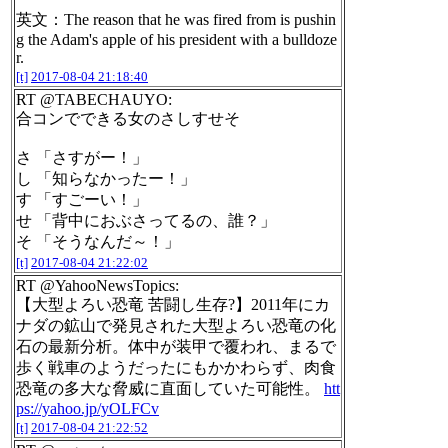
英文：The reason that he was fired from is pushin
g the Adam's apple of his president with a bulldoze
r.
[t]
2017-08-04 21:18:40
RT @TABECHAUYO:
合コンでできる女のさしすせそ
さ 「さすがー！」
し 「知らなかったー！」
す 「すごーい！」
せ 「背中におぶさってるの、誰？」
そ 「そうなんだ～！」
[t]
2017-08-04 21:22:02
RT @YahooNewsTopics:
【大型よろい恐竜 苦闘し生存?】2011年にカ
ナダの鉱山で発見された大型よろい恐竜の化
石の最新分析。体中が装甲で覆われ、まるで
歩く戦車のようだったにもかかわらず、肉食
恐竜の多大な脅威に直面していた可能性。
htt
ps://yahoo.jp/yOLFCv
[t]
2017-08-04 21:22:52