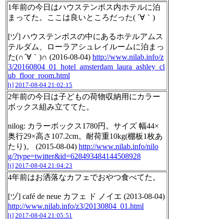
1年前の今日はハウステンボス内ホテルに泊
まってた。ここは良いところだった( ´∀｀)
[ヅ] ハウステンボスの中にあるホテルアムス
テルダム、ローラアシュレイルームに泊まっ
た(∩´∀｀)∩ (2016-08-04)
http://www.nilab.info/z
3/20160804_01_hotel_amsterdam_laura_ashley_cl
ub_floor_room.html
[t]
2017-08-04 21:02:15
2年前の今日は子どもの荷物収納用にカラー
ボックス組み立ててた。
nilog: カラーボックス1780円。サイズ 幅44×
奥行29×高さ107.2cm。耐荷重10kg(棚板1枚あ
たり)。 (2015-08-04)
http://www.nilab.info/nilo
g/?type=twitter&id=628493484144508928
[t]
2017-08-04 21:04:23
4年前はお洒落なカフェでおやつ食べてた。
[ヅ] café de neue カフェ ド ノイエ (2013-08-04)
http://www.nilab.info/z3/20130804_01.html
[t]
2017-08-04 21:05:51