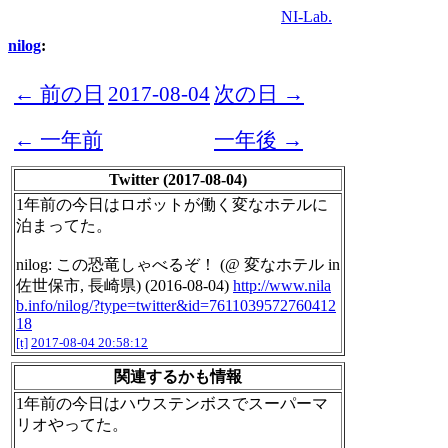
NI-Lab.
nilog
:
← 前の日
2017-08-04
次の日 →
← 一年前
一年後 →
Twitter (2017-08-04)
1年前の今日はロボットが働く変なホテルに
泊まってた。
nilog: この恐竜しゃべるぞ！ (@ 変なホテル in
佐世保市, 長崎県) (2016-08-04)
http://www.nila
b.info/nilog/?type=twitter&id=7611039572760412
18
[t]
2017-08-04 20:58:12
関連するかも情報
1年前の今日はハウステンボスでスーパーマ
リオやってた。