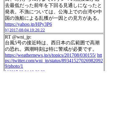
去最低だった前年を下回る見通しになったと
発表。不漁については、公海上での台湾や中
国の漁船による乱獲が一因との見方がある。
https://yahoo.jp/HPy3P6
[t]
2017-08-04 19:26:22
RT @wni_jp:
台風5号の接近時は、西日本の広範囲で高潮
の恐れ。満潮時刻は特に警戒が必要です。
https://weathernews.jp/s/topics/201708/030155/
htt
ps://twitter.com/wni_jp/status/89341527026982092
9/photo/1
[t]
2017-08-04 19:26:30
RT @chibiokoge_bot:
,＿＿＿ ＿＿＿,
| | |
| ／ | |
| ／ | (\ (\ |ｼﾞｰｯ
| |(*´ㅅ`*)|
`￣￣￣`￣￣￣`
∧▲
彡 ( ) Σﾊｯ！
＿( っ ,.-、