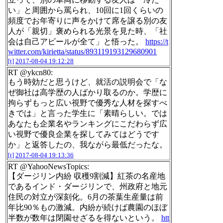
い」と周囲から罵られ、10回に1回くらいの
頻度でお年寄りに声をかけて席を譲る別の友
人が「親切」褒められる光景を見た時、「社
会は自己アピールが全て」と悟った。
https://t
witter.com/kirietta/status/893119193129680901
[t]
2017-08-04 19:12:28
RT @ykcn80:
もう時効だと思うけど、就活の説明会で「な
ぜ御社は高学歴の人ばかり取るのか。学歴に
拘らずもっと広い視野で優秀な人材を探すべ
きでは」と言った学生に「素晴らしい。では
あなたも企業名やランキングにこだわらず広
い視野で優良企業を探してみてはどうです
か」と返答したの、我ながら最低だったな。
[t]
2017-08-04 19:13:36
RT @YahooNewsTopics:
【ダージリン内紛 収穫9割減】紅茶の名産地
であるインド・ダージリンで、州政府と地元
住民の対立が深刻化。6月の茶葉生産量は前
年比90％もの激減。内紛が続けば農園のほぼ
半数が数年は閉園せざるを得ないという。
htt