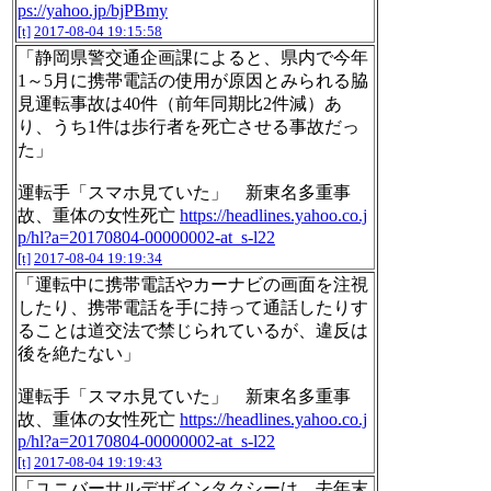
ps://yahoo.jp/bjPBmy
[t]
2017-08-04 19:15:58
「静岡県警交通企画課によると、県内で今年
1～5月に携帯電話の使用が原因とみられる脇
見運転事故は40件（前年同期比2件減）あ
り、うち1件は歩行者を死亡させる事故だっ
た」
運転手「スマホ見ていた」 新東名多重事
故、重体の女性死亡
https://headlines.yahoo.co.j
p/hl?a=20170804-00000002-at_s-l22
[t]
2017-08-04 19:19:34
「運転中に携帯電話やカーナビの画面を注視
したり、携帯電話を手に持って通話したりす
ることは道交法で禁じられているが、違反は
後を絶たない」
運転手「スマホ見ていた」 新東名多重事
故、重体の女性死亡
https://headlines.yahoo.co.j
p/hl?a=20170804-00000002-at_s-l22
[t]
2017-08-04 19:19:43
「ユニバーサルデザインタクシーは、去年末