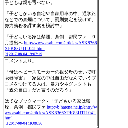
子どもは親を選べない。
「子どもがいる自宅や自家用車の中、通学路
などでの禁煙について、罰則規定を設けず、
努力義務を課す案を検討中」
「子どもいる家は禁煙」条例 都民ファ、９
月提出へ
http://www.asahi.com/articles/ASK8366
XPK83UTIL04J.html
[t]
2017-08-04 19:07:19
コメントより。
「母はヘビースモーカーの祖父母のせいで呼
吸器障害」「家庭の中は自由だなんていうブ
コメをつけてる人は、暴力やネグレクトも
「親の自由」だと言うのだろう」
はてなブックマーク - 「子どもいる家は禁
煙」条例 都民ファ
http://b.hatena.ne.jp/entry/w
ww.asahi.com/articles/ASK8366XPK83UTIL04J.
html
[t]
2017-08-04 19:09:56