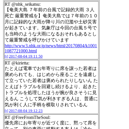
RT @nhk_seikatsu:
【奄美大島 ７年前の台風で記録的大雨 ３人
死亡 厳重警戒を】奄美大島では７年前の１０
月に記録的な大雨が降り川の氾濫や土砂災害
が起きています。気象庁は今回の台風５号で
も当時のような大雨になるおそれもあるとし
て厳重警戒を呼びかけています
http://www3.nhk.or.jp/news/html/20170804/k1001
1087721000.html
[t]
2017-08-04 19:11:50
RT @kirietta:
たとえば電車でお年寄りに席を譲った若者は
褒められても、はじめから座ることを遠慮し
て立っていた若者は褒められたりしないん た
とえばトラブルを回避し続けるより、起きた
トラブルを処理したほうが腕が良さそうに見
えるん こうして気が利きすぎる人は、普通に
気が利く人に手柄を横取りされているん
[t]
2017-08-04 19:12:23
RT @FreeFromTheSoul:
優先席にお年寄りが近づく度に、黙って席を
立って、別の車両に移動する友人は「冷た