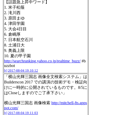
【話題急上昇中ワード】
1. 米子松蔭
2. 滝川西
3. 原田まゆ
4. 津田学園
5. 大会4日目
6. 倉嶋厚
7. 日本航空石川
8. 土浦日大
9. 奥義上限
10. 夏の甲子園
http://searchranking.yahoo.co.jp/realtime_buzz/
#b
uzzbot
[t]
2017-08-04 19:10:12
「横山光輝三国志 画像全文検索システム」は
Builderscon 2017 での講演の技術デモ・検証向
けに一時的に公開されているものです。8/5に
はCloseしますのでご了承下さい」
横山光輝三国志 画像検索
http://mitchell-fts.apps
pot.com/
[t]
2017-08-04 19:11:03