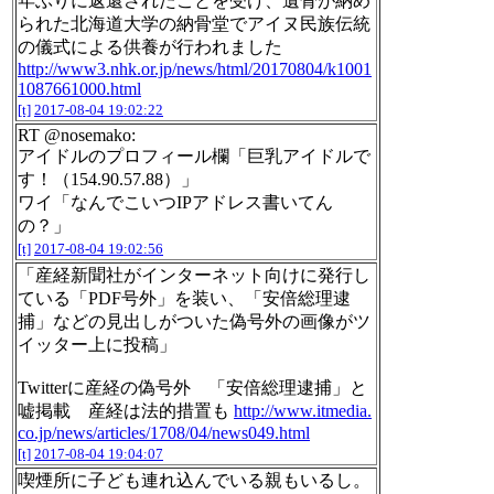
年ぶりに返還されたことを受け、遺骨が納め
られた北海道大学の納骨堂でアイヌ民族伝統
の儀式による供養が行われました
http://www3.nhk.or.jp/news/html/20170804/k1001
1087661000.html
[t]
2017-08-04 19:02:22
RT @nosemako:
アイドルのプロフィール欄「巨乳アイドルで
す！（154.90.57.88）」
ワイ「なんでこいつIPアドレス書いてん
の？」
[t]
2017-08-04 19:02:56
「産経新聞社がインターネット向けに発行し
ている「PDF号外」を装い、「安倍総理逮
捕」などの見出しがついた偽号外の画像がツ
イッター上に投稿」
Twitterに産経の偽号外 「安倍総理逮捕」と
嘘掲載 産経は法的措置も
http://www.itmedia.
co.jp/news/articles/1708/04/news049.html
[t]
2017-08-04 19:04:07
喫煙所に子ども連れ込んでいる親もいるし。