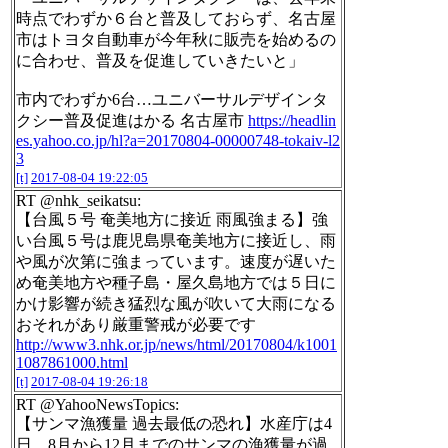
時点でわずか６台と普及しておらず、名古屋
市はトヨタ自動車が今年秋に販売を始めるの
に合わせ、普及を促進していきたいと」
市内でわずか6台…ユニバーサルデザインタ
クシー普及促進はかる 名古屋市
https://headlin
es.yahoo.co.jp/hl?a=20170804-00000748-tokaiv-l2
3
[t]
2017-08-04 19:22:05
RT @nhk_seikatsu:
【台風５号 奄美地方に接近 雨風強まる】強
い台風５号は鹿児島県奄美地方に接近し、雨
や風が次第に強まっています。速度が遅いた
め奄美地方や種子島・屋久島地方では５日に
かけ影響が続き猛烈な風が吹いて大雨になる
おそれがあり厳重警戒が必要です
http://www3.nhk.or.jp/news/html/20170804/k1001
1087861000.html
[t]
2017-08-04 19:26:18
RT @YahooNewsTopics:
【サンマ漁獲量 過去最低の恐れ】水産庁は4
日、8月から12月までのサンマの漁獲量が過