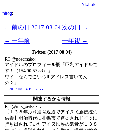
NI-Lab.
nilog
:
← 前の日
2017-08-04
次の日 →
← 一年前
一年後 →
Twitter (2017-08-04)
RT @nosemako:
アイドルのプロフィール欄「巨乳アイドルで
す！（154.90.57.88）」
ワイ「なんでこいつIPアドレス書いてん
の？」
[t]
2017-08-04 19:02:56
関連するかも情報
RT @nhk_seikatsu:
【１３８年ぶり遺骨返還でアイヌ民族伝統の
供養】明治時代に札幌市で盗掘されドイツに
持ち出されていたアイヌ民族の遺骨が１３８