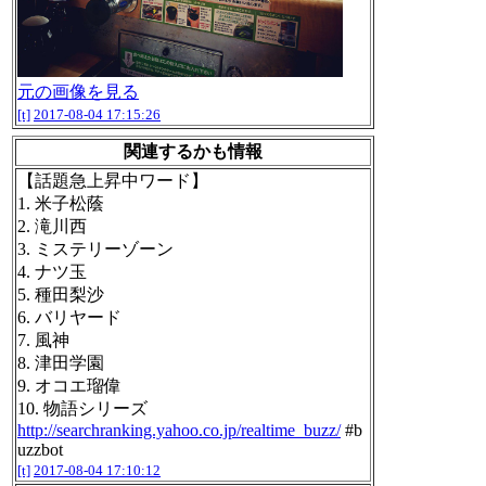
元の画像を見る
[t]
2017-08-04 17:15:26
関連するかも情報
【話題急上昇中ワード】
1. 米子松蔭
2. 滝川西
3. ミステリーゾーン
4. ナツ玉
5. 種田梨沙
6. バリヤード
7. 風神
8. 津田学園
9. オコエ瑠偉
10. 物語シリーズ
http://searchranking.yahoo.co.jp/realtime_buzz/
#b
uzzbot
[t]
2017-08-04 17:10:12