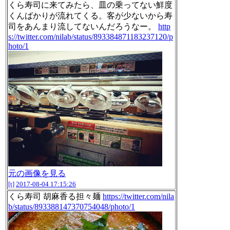
くら寿司に来てみたら、皿の乗ってない鮮度
くんばかりが流れてくる。客が少ないから寿
司をあんまり流してないんだろうなー。
http
s://twitter.com/nilab/status/893384871183237120/p
hoto/1
元の画像を見る
[t]
2017-08-04 17:15:26
くら寿司 胡麻香る担々麺
https://twitter.com/nila
b/status/893388147370754048/photo/1