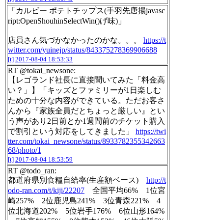
「カルビー ポテトチップス(手羽先唐揚javasc
ript:OpenShouhinSelectWin()げ味)」
店員さん気づかなかったのかな。。。
https://t
witter.com/yuinejp/status/843375278369906688
[t]
2017-08-04 18:53:33
RT @tokai_newsone:
【レゴランド社長に直接聞いてみた「料金高
い？」】「キッズとファミリーが1日楽しむ
ための十分な内容ができている。ただお客さ
んから『家族全員だとちょっと厳しい』とい
う声があり2日前とか1週間前のチケット購入
で割引という対応をしてきました」
https://twi
tter.com/tokai_newsone/status/8933782355342663
68/photo/1
[t]
2017-08-04 18:53:59
RT @todo_ran:
都道府県別食糧自給率(生産額ベース)
http://t
odo-ran.com/t/kiji/22207
全国平均66% 1位宮
崎257% 2位鹿児島241% 3位青森221% 4
位北海道202% 5位岩手176% 6位山形164%