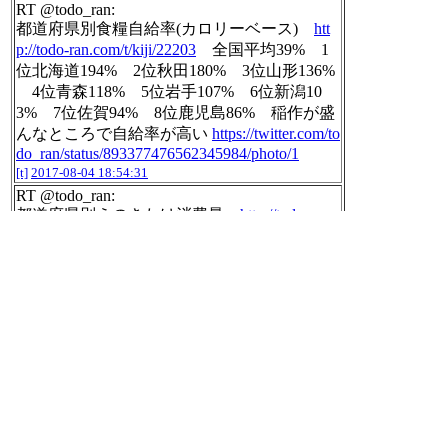
RT @todo_ran:
都道府県別食糧自給率(カロリーベース)
htt
p://todo-ran.com/t/kiji/22203
全国平均39% 1
位北海道194% 2位秋田180% 3位山形136%
4位青森118% 5位岩手107% 6位新潟10
3% 7位佐賀94% 8位鹿児島86% 稲作が盛
んなところで自給率が高い
https://twitter.com/to
do_ran/status/893377476562345984/photo/1
[t]
2017-08-04 18:54:31
RT @todo_ran:
都道府県別えのきたけ消費量
http://todo-ran.c
om/t/kiji/21991
全国平均2812g 1位長野5026
g 2位山形3784g 3位宮崎3694g 4位新潟36
66g 5位富山3637g 6位鹿児島3333g 7位三
重3229g…46位茨城2013g 47位沖縄1406g
http
s://twitter.com/todo_ran/status/8933213523749273
60/photo/1
[t]
2017-08-04 18:54:36
RT @todo_ran:
都道府県別えのきたけ消費量
http://todo-ran.c
om/t/kiji/21991
全国平均2812g 1位長野5026
g 2位山形3784g 3位宮崎3694g 4位新潟36