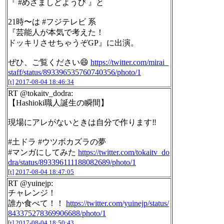
『 #めざましどようび 』と
21時〜は #フジテレビ 系
『芸能人が本気で考えた！
ドッキリさせちゃうぞGP』に出演。
ぜひ、ご覧ください😄
https://twitter.com/mirai_
staff/status/893396535760740356/photo/1
[t]
2017-08-04 18:46:34
RT @tokaitv_dodra:
【Hashioki職人誕生の瞬間】
現場にアレがないときは自分で作ります‼️
#土ドラ #ウツボカズラの夢
#マンガにしてみた
https://twitter.com/tokaitv_do
dra/status/893396111188082689/photo/1
[t]
2017-08-04 18:47:05
RT @yuinejp:
チャレンジ！
誰か食べて！！
https://twitter.com/yuinejp/status/
843375278369906688/photo/1
[t]
2017-08-04 18:50:43