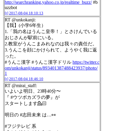
http://searchranking.yahoo.co.jp/realtime_buzz/
#b
uzzbot
[t]
2017-08-04 18:10:13
RT @unkokanji:
【我】(小学6年生）
1.「我の名はうんこ皇帝！」とさけんでいる
おじさんが駅前にいる。
2.教室がうんこまみれなのは我々の責任だ。
3.うんこを顔にかけられて、ようやく我に返
った。
#うんこ漢字 #うんこ漢字ドリル
https://twitter.c
om/unkokanji/status/893401387488423937/photo/
1
[t]
2017-08-04 18:46:10
RT @mirai_staff:
いよいよ明日、23時40分〜
『 #ウツボカズラの夢』が
スタートします💁🏻
明日の #志田未来 は…👀
#フジテレビ 系