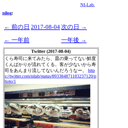
NI-Lab.
nilog
:
← 前の日
2017-08-04
次の日 →
← 一年前
一年後 →
Twitter (2017-08-04)
くら寿司に来てみたら、皿の乗ってない鮮度
くんばかりが流れてくる。客が少ないから寿
司をあんまり流してないんだろうなー。
http
s://twitter.com/nilab/status/893384871183237120/p
hoto/1