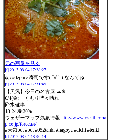
元の画像を見る
[t]
2017-08-04 17:28:27
@codepure 寿司です( ´∀｀) なんてね
[t]
2017-08-04 17:31:49
【天気】今日の名古屋 ☁☀
8/4(金) くもり時々晴れ
降水確率
18-24時:20%
ウェザーマップ気象情報
http://www.weatherma
p.co.jp/forecast/
#天気bot #bot #052tenki #nagoya #aichi #tenki
[t]
2017-08-04 18:00:14