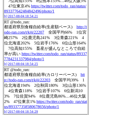
7位高知155% 8位熊本153%…46位大阪5%
47位東京4%
https://twitter.com/todo_ran/status/
893377642484842496/photo/1
[t]
2017-08-04 18:54:21
RT @todo_ran:
都道府県別食糧自給率(生産額ベース)
http://t
odo-ran.com/t/kiji/22207
全国平均66% 1位宮
崎257% 2位鹿児島241% 3位青森221% 4
位北海道202% 5位岩手176% 6位山形164%
7位高知155% 畜産が盛んなところで自給
率が高い
https://twitter.com/todo_ran/status/89337
7784231337984/photo/1
[t]
2017-08-04 18:54:25
RT @todo_ran:
都道府県別食糧自給率(カロリーベース)
htt
p://todo-ran.com/t/kiji/22203
全国平均39% 1
位北海道194% 2位秋田180% 3位山形136%
4位青森118% 5位岩手107% 6位新潟10
3% 7位佐賀94% 8位鹿児島86%…46位大阪
2% 47位東京1%
https://twitter.com/todo_ran/stat
us/893377358580678656/photo/1
[t]
2017-08-04 18:54:29