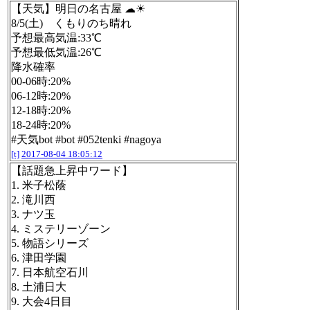
【天気】明日の名古屋 ☁☀
8/5(土) くもりのち晴れ
予想最高気温:33℃
予想最低気温:26℃
降水確率
00-06時:20%
06-12時:20%
12-18時:20%
18-24時:20%
#天気bot #bot #052tenki #nagoya
[t]
2017-08-04 18:05:12
【話題急上昇中ワード】
1. 米子松蔭
2. 滝川西
3. ナツ玉
4. ミステリーゾーン
5. 物語シリーズ
6. 津田学園
7. 日本航空石川
8. 土浦日大
9. 大会4日目