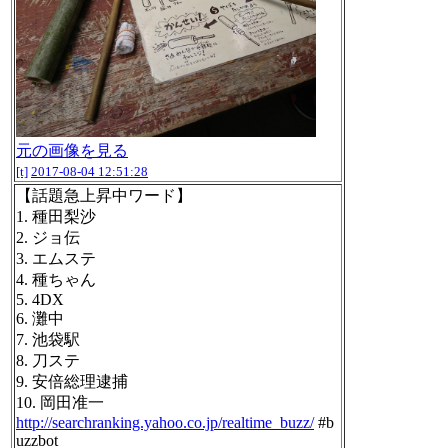
元の画像を見る
[t]
2017-08-04 12:51:28
【話題急上昇中ワード】
1. 種田梨沙
2. ジョ伝
3. エムステ
4. 種ちゃん
5. 4DX
6. 灘中
7. 池袋駅
8. 刀ステ
9. 安倍総理逮捕
10. 岡田准一
http://searchranking.yahoo.co.jp/realtime_buzz/
#b
uzzbot