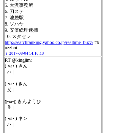
5. 大沢事務所
6. 刀ステ
7. 池袋駅
8. ソハヤ
9. 安倍総理逮捕
10. スタセレ
http://searchranking.yahoo.co.jp/realtime_buzz/
#b
uzzbot
[t]
2017-08-04 14:10:13
RT @kingjim:
( •ω• ) きん
| ハ |
( •ω• ) きん
| 乂 |
(|•ω•|) きんようび
| 🍍 |
( •ω• ) キン
| ハ |