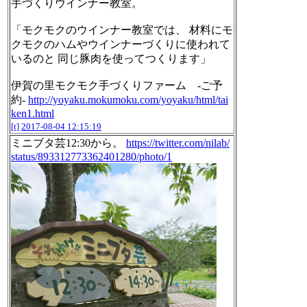
手づくりウインナー教室。
「モクモクのウインナー教室では、 材料にモ
クモクのハムやウインナーづくりに使われて
いるのと 同じ豚肉を使ってつくります」
伊賀の里モクモク手づくりファーム -ご予
約-
http://yoyaku.mokumoku.com/yoyaku/html/tai
ken1.html
[t]
2017-08-04 12:15:19
ミニブタ芸12:30から。
https://twitter.com/nilab/
status/893312773362401280/photo/1