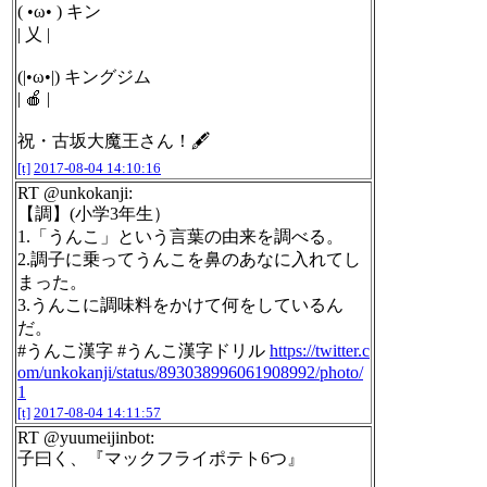
( •ω• ) キン
| 乂 |
(|•ω•|) キングジム
| 🍎 |
祝・古坂大魔王さん！🖋
[t]
2017-08-04 14:10:16
RT @unkokanji:
【調】(小学3年生）
1.「うんこ」という言葉の由来を調べる。
2.調子に乗ってうんこを鼻のあなに入れてし
まった。
3.うんこに調味料をかけて何をしているん
だ。
#うんこ漢字 #うんこ漢字ドリル
https://twitter.c
om/unkokanji/status/893038996061908992/photo/
1
[t]
2017-08-04 14:11:57
RT @yuumeijinbot:
子曰く、『マックフライポテト6つ』