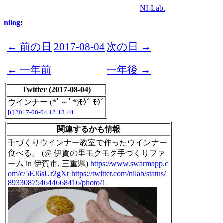
NI-Lab.
nilog
:
← 前の日
2017-08-04
次の日 →
← 一年前
一年後 →
Twitter (2017-08-04)
ウインナー (*ﾟ～ﾟ*)ﾓｸﾞ ﾓｸﾞ
[t]
2017-08-04 12:13:44
関連するかも情報
手づくりウインナー教室で作ったウインナー
食べる。 (@ 伊賀の里モクモク手づくりファ
ーム in 伊賀市, 三重県)
https://www.swarmapp.c
om/c/5EJ6sUr2gXr
https://twitter.com/nilab/status/
893308754644668416/photo/1