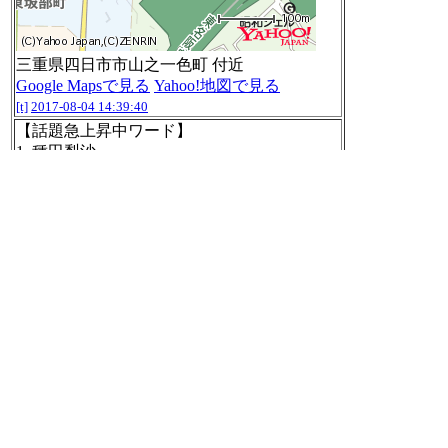
三重県四日市市山之一色町 付近
Google Mapsで見る
Yahoo!地図で見る
[t]
2017-08-04 14:39:40
【話題急上昇中ワード】
1. 種田梨沙
2. ジョ伝
3. 種ちゃん
4. 大沢事務所
5. 池袋駅
6. ソハヤ
7. エムステ
8. 阪神梅田駅
9. リーライ
10. 琴葉
http://searchranking.yahoo.co.jp/realtime_buzz/
#b
uzzbot
[t]
2017-08-04 15:10:13
アンティークのチョコリングラスクうまい
[t]
2017-08-04 15:11:25