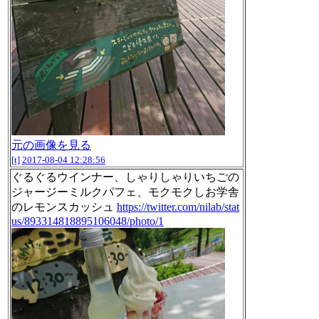
元の画像を見る
[t]
2017-08-04 12:28:56
ぐるぐるウインナー、しゃりしゃりいちごの
ジャージーミルクパフェ、モクモクしお学舎
のレモンスカッシュ
https://twitter.com/nilab/stat
us/893314818895106048/photo/1