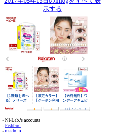
2017年05年13日のnilogをすべて表
示する
- NI-Lab.'s accounts
-
Fedibird
-
mstdn.jp