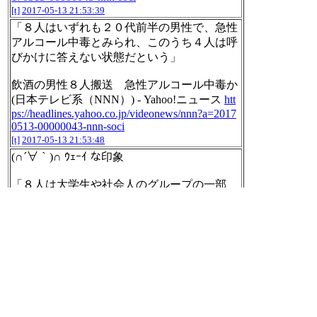
[t]
2017-05-13 21:53:39
「８人はいずれも２０代前半の男性で、急性
アルコール中毒とみられ、このうち４人は呼
びかけに答えない状態だという」
飲酒の男性８人搬送 急性アルコール中毒か
(日本テレビ系（NNN）) - Yahoo!ニュース
htt
ps://headlines.yahoo.co.jp/videonews/nnn?a=2017
0513-00000043-nnn-soci
[t]
2017-05-13 21:53:48
(∩´∀｀)∩ ｳｪｰｲ な印象
「８人は大学生や社会人のグループの一部
で、同日午前１１時半ごろから男女約１５０
人でバーベキューをしていたという」
バーベキュー場で男性８人倒れ救急搬送 過
度の飲酒か 東京・あきる野 - 産経
http://ww
w.sankei.com/affairs/news/170513/afr1705130020-
n1.html
[t]
2017-05-13 21:56:05
先生にいらない子だと思われるのつらいよ