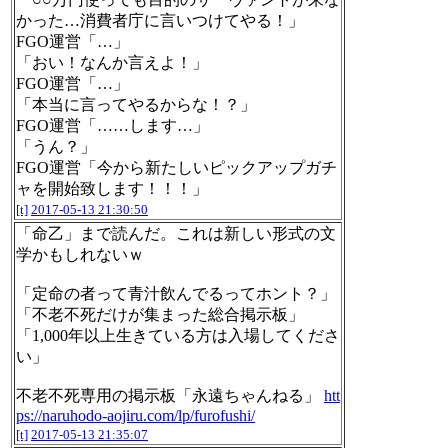
かった…消費者庁に言いつけてやる！」
FGO運営「…」
「おい！なんか言えよ！」
FGO運営「…」
「本当に言ってやるからな！？」
FGO運営「……します…」
「うん？」
FGO運営「今から新たしいピックアップガチ
ャを開始致します！！！」
[t]
2017-05-13 21:30:50
「命乙」まで読んだ。これは新しい形式の文
学かもしれないｗ
「定命の者って青汁飲んでるってホント？」
「不老不死だけが集まった総合掲示板」
「1,000年以上生きている方は入場してくださ
い」
不老不死専用の掲示板「永遠ちゃんねる」
htt
ps://naruhodo-aojiru.com/lp/furofushi/
[t]
2017-05-13 21:35:07