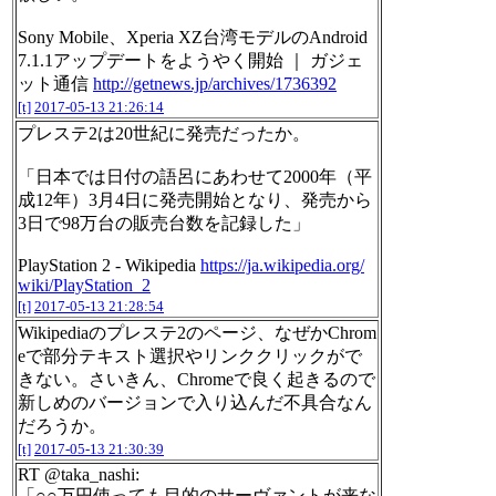
Sony Mobile、Xperia XZ台湾モデルのAndroid
7.1.1アップデートをようやく開始 ｜ ガジェ
ット通信
http://getnews.jp/archives/1736392
[t]
2017-05-13 21:26:14
プレステ2は20世紀に発売だったか。
「日本では日付の語呂にあわせて2000年（平
成12年）3月4日に発売開始となり、発売から
3日で98万台の販売台数を記録した」
PlayStation 2 - Wikipedia
https://ja.wikipedia.org/
wiki/PlayStation_2
[t]
2017-05-13 21:28:54
Wikipediaのプレステ2のページ、なぜかChrom
eで部分テキスト選択やリンククリックがで
きない。さいきん、Chromeで良く起きるので
新しめのバージョンで入り込んだ不具合なん
だろうか。
[t]
2017-05-13 21:30:39
RT @taka_nashi:
「○○万円使っても目的のサーヴァントが来な