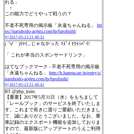
れる」
↑
この能力でどうやって戦うの？
不老不死専用の掲示板「永遠ちゃんねる」
htt
ps://naruhodo-aojiru.com/lp/furofushi/
[t]
2017-05-13 21:40:31
( ´∀｀)ｳﾏｲ...じゃなかった ﾏｽﾞｲ ﾓｳｲｯﾊﾟｲ!
「 これが本当のスポンサードリンク」
はてなブックマーク - 不老不死専用の掲示板
「永遠ちゃんねる」
http://b.hatena.ne.jp/entry/s/
naruhodo-aojiru.com/lp/furofushi/
[t]
2017-05-13 21:40:41
RT @jtbp_train:
【重要】2017年5月31日（水）をもちまして
「レールブック」のサービスを終了いたしま
す。これまで長きに渡りご愛顧いただきまし
て、誠にありがとうございました。なお、乗
車記録のエクスポート機能を追加しておりま
すので、最新版にアップデートのうえご利用