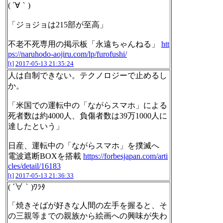
( ´∀｀)
「ジョジョは215部が至高」
不老不死専用の掲示板「永遠ちゃんねる」
htt
ps://naruhodo-aojiru.com/lp/furofushi/
[t]
2017-05-13 21:35:24
人は自制できない。テクノロジーで止めるし
か。
「米国での運転中の「ながらスマホ」による
死者数は約4000人、負傷者数は39万1000人に
達したという」
日産、運転中の「ながらスマホ」を撲滅へ
電波遮断BOXを搭載
https://forbesjapan.com/arti
cles/detail/16183
[t]
2017-05-13 21:36:33
( ´∀｀)ﾜﾗﾀ
「焼きそばが好きな人間の左手を握ると、そ
の三親等までの親族から絵画への興味が失わ