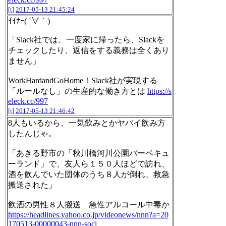
[t]
2017-05-13 21:45:24
ｲｲﾅｰ( ´∀｀)
「Slack社では、一度家に帰ったら、Slackを
チェックしたり、返信をする義務は全くあり
ません」
WorkHardandGoHome！Slack社が実現する
「ルールなし」の生産的な働き方とは
https://s
eleck.cc/997
[t]
2017-05-13 21:46:42
8人もいるから、一気飲みとかヤバイ飲み方
したんじゃ。
「あきる野市の「秋川橋河川公園バーベキュ
ーランド」で、友人ら１５０人ほどで訪れ、
酒を飲んでいた団体のうち８人が倒れ、救急
搬送された」
飲酒の男性８人搬送 急性アルコール中毒か
https://headlines.yahoo.co.jp/videonews/nnn?a=20
170513-00000043-nnn-soci