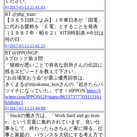
ください。
[t]
2017-05-13 21:41:03
RT @jtbp_train:
【３６５日鉄ごよみ】ＪＲ東日本が「国電」
に代わる愛称を「Ｅ電」とすることを発表
（１９８７年・昭６２） #JTB時刻表 #今日は
何の日
[t]
2017-05-13 21:41:15
RT @IPPONGP:
Aブロック第３問
「寝相が悪いことで有名な田所さんの伝説に
残るエピソードを教えて下さい」
“お台場笑おう会”が選ぶ優秀回答は、
きくまる@miyakuma_kunさんの『起きたらバ
ツイチになっていた』です！#IPPON
https://t
witter.com/IPPONGP/status/86337377703115161
6/photo/1
[t]
2017-05-13 21:44:08
「Slackの働き方は、「Work hard and go hom
e」という言葉に集約されています。良い仕
事をして、終わったらきちんと家に帰る。仕
事と家庭の、バランスを大切にする考え方で