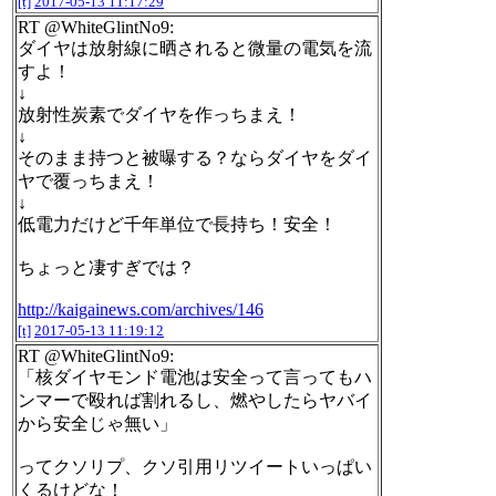
[t]
2017-05-13 11:17:29
RT @WhiteGlintNo9:
ダイヤは放射線に晒されると微量の電気を流
すよ！
↓
放射性炭素でダイヤを作っちまえ！
↓
そのまま持つと被曝する？ならダイヤをダイ
ヤで覆っちまえ！
↓
低電力だけど千年単位で長持ち！安全！
ちょっと凄すぎでは？
http://kaigainews.com/archives/146
[t]
2017-05-13 11:19:12
RT @WhiteGlintNo9:
「核ダイヤモンド電池は安全って言ってもハ
ンマーで殴れば割れるし、燃やしたらヤバイ
から安全じゃ無い」
ってクソリプ、クソ引用リツイートいっぱい
くるけどな！