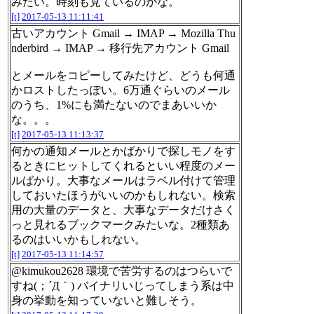
みたい。時刻も見ているのかな。
[t]
2017-05-13 11:11:41
古いアカウント Gmail → IMAP → Mozilla Thu
nderbird → IMAP → 移行先アカウント Gmail
とメールをコピーしてみたけど、どうも何通
かロストしたっぽい。6万通ぐらいのメール
のうち、1%にも満たないのでまあいいか
な。。。
[t]
2017-05-13 11:13:37
何かの通知メールとかばかりで探しモノをす
るときにヒットしてくれるといい程度のメー
ルばかり。大事なメールはラベル付けて管理
しておいたほうがいいのかもしれない。検索
用の大量のデータと、大事なデータだけさく
っと見れるブックマークみたいな。2種類あ
るのはいいかもしれない。
[t]
2017-05-13 11:14:57
@kimukou2628 環境で苦労するのはつらいで
すね(；´Д｀) バイナリいじってしまう系は中
身の挙動を知っていないと難しそう。