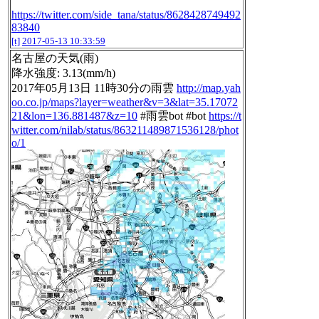
https://twitter.com/side_tana/status/8628428749492
83840
[t]
2017-05-13 10:33:59
名古屋の天気(雨)
降水強度: 3.13(mm/h)
2017年05月13日 11時30分の雨雲
http://map.yah
oo.co.jp/maps?layer=weather&v=3&lat=35.17072
21&lon=136.881487&z=10
#雨雲bot #bot
https://t
witter.com/nilab/status/863211489871536128/phot
o/1