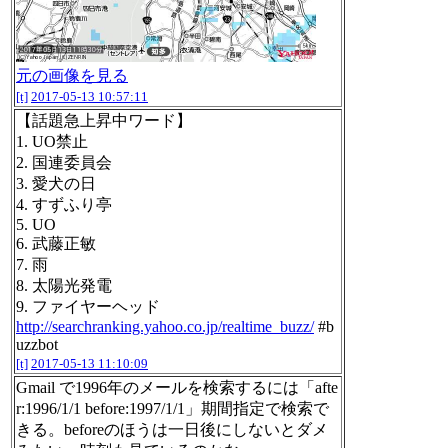
元の画像を見る
[t]
2017-05-13 10:57:11
【話題急上昇中ワード】
1. UO禁止
2. 国連委員会
3. 愛犬の日
4. すずふり亭
5. UO
6. 武藤正敏
7. 雨
8. 太陽光発電
9. ファイヤーヘッド
http://searchranking.yahoo.co.jp/realtime_buzz/
#b
uzzbot
[t]
2017-05-13 11:10:09
Gmail で1996年のメールを検索するには「afte
r:1996/1/1 before:1997/1/1」期間指定で検索で
きる。beforeのほうは一日後にしないとダメ