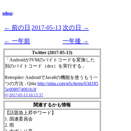
nilog
:
← 前の日
2017-05-13
次の日 →
← 一年前
一年後 →
Twitter (2017-05-13)
「AndroidがJVMのバイトコードを変換した
別のバイトコード（dex）を実行する」
Retropiler: AndroidでJava8の機能を使うもう一
つの方法 - Qiita
http://qiita.com/gfx/items/63d185
5e008974061b3f
[t]
2017-05-13 10:15:57
関連するかも情報
【話題急上昇中ワード】
1. 国連委員会
2. 雨