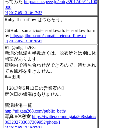
ってみた
http://tech.speee.jp/entry/2017/05/11/100
000
[t]
2017-05-13 10:17:52
Ruby Tensorflow はつらそう。
GitHub - somaticio/tensorflow.rb: tensorflow for ru
by
https://github.com/somaticio/tensorflow.rb
[t]
2017-05-13 10:26:45
RT @niigata268:
新潟の銭湯も半数近くは、脱衣所とは別に休
憩室があります。
建物内で待ち合わせができるので、待たされ
ても風邪を引きません。
#神田川
【2017年5月13日の営業案内】
定休日の銭湯はありません。
新潟銭湯一覧
http://niigata268.com/public_bath/
写真 #休憩室
https://twitter.com/niigata268/status/
863202733037309952/photo/1
[t]
2017-05-13 10:27:21