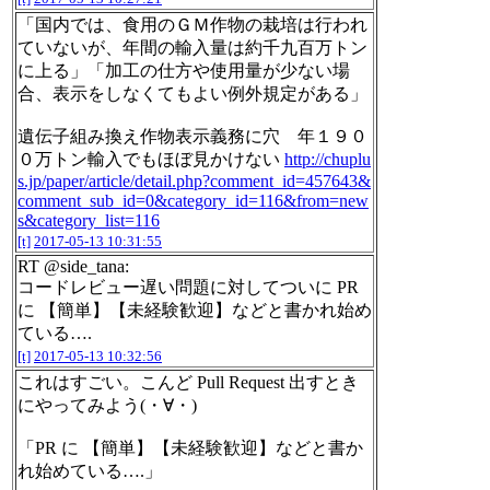
「国内では、食用のＧＭ作物の栽培は行われ
ていないが、年間の輸入量は約千九百万トン
に上る」「加工の仕方や使用量が少ない場
合、表示をしなくてもよい例外規定がある」
遺伝子組み換え作物表示義務に穴 年１９０
０万トン輸入でもほぼ見かけない
http://chuplu
s.jp/paper/article/detail.php?comment_id=457643&
comment_sub_id=0&category_id=116&from=new
s&category_list=116
[t]
2017-05-13 10:31:55
RT @side_tana:
コードレビュー遅い問題に対してついに PR
に 【簡単】【未経験歓迎】などと書かれ始め
ている….
[t]
2017-05-13 10:32:56
これはすごい。こんど Pull Request 出すとき
にやってみよう(・∀・)
「PR に 【簡単】【未経験歓迎】などと書か
れ始めている….」