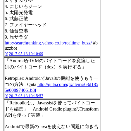
3. すずふり亭
4. にじいろジーン
5. 太陽光発電
6. 武藤正敏
7. ファイヤーヘッド
8. 仙台空港
9. 旅サラダ
http://searchranking.yahoo.co.jp/realtime_buzz/
#b
uzzbot
[t]
2017-05-13 10:10:09
「AndroidがJVMのバイトコードを変換した
別のバイトコード（dex）を実行する」
Retropiler: AndroidでJava8の機能を使うもう一
つの方法 - Qiita
http://qiita.com/gfx/items/63d185
5e008974061b3f
[t]
2017-05-13 10:15:57
「Retropilerは、Javassistを使ってバイトコー
ドを編集」「Android Gradle pluginのTransform
APIを使って実装」
Androidで最新のJavaを使えない問題に向き合