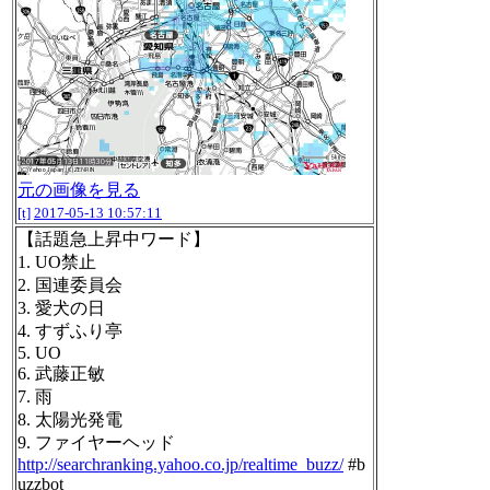
元の画像を見る
[t]
2017-05-13 10:57:11
【話題急上昇中ワード】
1. UO禁止
2. 国連委員会
3. 愛犬の日
4. すずふり亭
5. UO
6. 武藤正敏
7. 雨
8. 太陽光発電
9. ファイヤーヘッド
http://searchranking.yahoo.co.jp/realtime_buzz/
#b
uzzbot