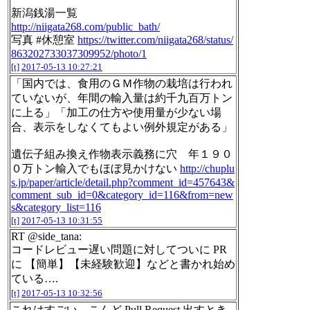
新潟銭湯一覧
http://niigata268.com/public_bath/
写真 #休憩室
https://twitter.com/niigata268/status/
863202733037309952/photo/1
[t]
2017-05-13 10:27:21
「国内では、食用のＧＭ作物の栽培は行われ
ていないが、年間の輸入量は約千九百万トン
に上る」「加工の仕方や使用量が少ない場
合、表示をしなくてもよい例外規定がある」
遺伝子組み換え作物表示義務に穴 年１９０
０万トン輸入でもほぼ見かけない
http://chuplu
s.jp/paper/article/detail.php?comment_id=457643&
comment_sub_id=0&category_id=116&from=new
s&category_list=116
[t]
2017-05-13 10:31:55
RT @side_tana:
コードレビュー遅い問題に対してついに PR
に 【簡単】【未経験歓迎】などと書かれ始め
ている….
[t]
2017-05-13 10:32:56
これはすごい。こんど Pull Request 出すとき