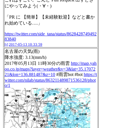
にやってみよう(・∀・)
「PR に 【簡単】【未経験歓迎】などと書か
れ始めている….」
https://twitter.com/side_tana/status/8628428749492
83840
[t]
2017-05-13 10:33:59
名古屋の天気(雨)
降水強度: 3.13(mm/h)
2017年05月13日 11時30分の雨雲
http://map.yah
oo.co.jp/maps?layer=weather&v=3&lat=35.17072
21&lon=136.881487&z=10
#雨雲bot #bot
https://t
witter.com/nilab/status/863211489871536128/phot
o/1