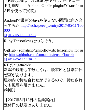
「Retropilerは、Javassistを使ってバイトコー
ドを編集」「Android Gradle pluginのTransform
APIを使って実装」
Androidで最新のJavaを使えない問題に向き合
ってみた
http://tech.speee.jp/entry/2017/05/11/100
000
[t]
2017-05-13 10:17:52
Ruby Tensorflow はつらそう。
GitHub - somaticio/tensorflow.rb: tensorflow for ru
by
https://github.com/somaticio/tensorflow.rb
[t]
2017-05-13 10:26:45
RT @niigata268:
新潟の銭湯も半数近くは、脱衣所とは別に休
憩室があります。
建物内で待ち合わせができるので、待たされ
ても風邪を引きません。
#神田川
【2017年5月13日の営業案内】
定休日の銭湯はありません。