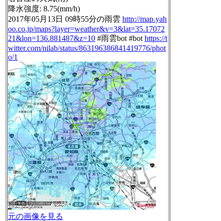
降水強度: 8.75(mm/h)
2017年05月13日 09時55分の雨雲
http://map.yah
oo.co.jp/maps?layer=weather&v=3&lat=35.17072
21&lon=136.881487&z=10
#雨雲bot #bot
https://t
witter.com/nilab/status/863196386841419776/phot
o/1
元の画像を見る