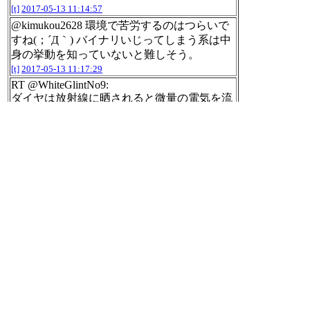
[t]
2017-05-13 11:14:57
@kimukou2628 環境で苦労するのはつらいで
すね(；´Д｀) バイナリいじってしまう系は中
身の挙動を知っていないと難しそう。
[t]
2017-05-13 11:17:29
RT @WhiteGlintNo9:
ダイヤは放射線に晒されると微量の電気を流
すよ！
↓
放射性炭素でダイヤを作っちまえ！
↓
そのまま持つと被曝する？ならダイヤをダイ
ヤで覆っちまえ！
↓
低電力だけど千年単位で長持ち！安全！
ちょっと凄すぎでは？
http://kaigainews.com/archives/146
[t]
2017-05-13 11:19:12
RT @WhiteGlintNo9:
「核ダイヤモンド電池は安全って言ってもハ