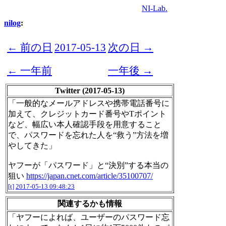
NI-Lab.
nilog
:
← 前の日
2017-05-13
次の日 →
← 一年前
一年後 →
Twitter (2017-05-13)
「一般的なメールアドレスや携帯電話番号に
加えて、クレジットカード番号やTポイント
など、幅広い本人確認手段を用意すること
で、パスワードを忘れた人を“救う”方法を増
やしてきた」
ヤフーが「パスワード」と“決別”する本当の
狙い
https://japan.cnet.com/article/35100707/
[t]
2017-05-13 09:48:23
関連するかも情報
「ヤフーによれば、ユーザーのパスワード忘