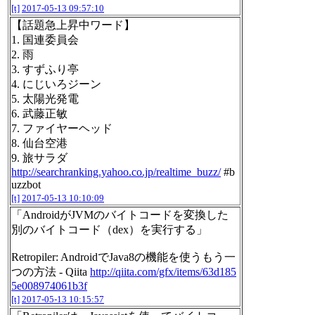
[t]
2017-05-13 09:57:10
【話題急上昇中ワード】
1. 国連委員会
2. 雨
3. すずふり亭
4. にじいろジーン
5. 太陽光発電
6. 武藤正敏
7. ファイヤーヘッド
8. 仙台空港
9. 旅サラダ
http://searchranking.yahoo.co.jp/realtime_buzz/
#b
uzzbot
[t]
2017-05-13 10:10:09
「AndroidがJVMのバイトコードを変換した
別のバイトコード（dex）を実行する」
Retropiler: AndroidでJava8の機能を使うもう一
つの方法 - Qiita
http://qiita.com/gfx/items/63d185
5e008974061b3f
[t]
2017-05-13 10:15:57