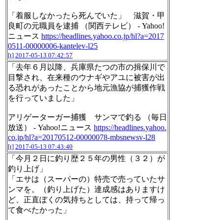
「着服しなかったら死んでいた」 滋賀・甲
良町の元職員を逮捕 （関西テレビ） - Yahoo!
ニュース
https://headlines.yahoo.co.jp/hl?a=2017
0511-00000006-kantelev-l25
[t]
2017-05-13 07:42:57
「去年６月以降、兵庫県たつの市の揖保川で
目撃され、在来種のウナギやアユに被害が出
る恐れがあったことから地元漁協が捕獲作戦
を行っていました」
アリゲーターガー捕獲 サンマで釣る （毎日
放送） - Yahoo!ニュース
https://headlines.yahoo.
co.jp/hl?a=20170512-00000078-mbsnewsv-l28
[t]
2017-05-13 07:43:40
「今月２日に釣り歴２５年の男性（３２）が
釣り上げ」
「エサは（スーパーの）特売で売っていたサ
ンマを。（釣り上げた）達成感はありますけ
ど、正直ぼくの気持ちとしては、持って帰っ
て食べたかった」