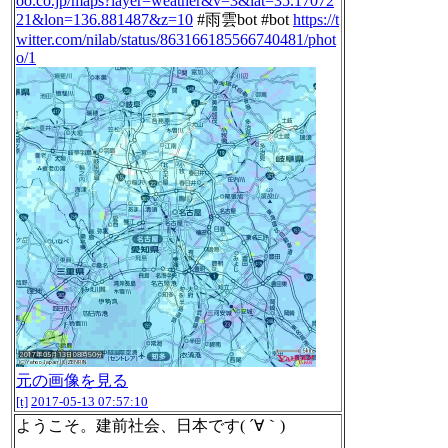
oo.co.jp/maps?layer=weather&v=3&lat=35.17072
21&lon=136.881487&z=10
#雨雲bot #bot
https://t
witter.com/nilab/status/863166185566740481/phot
o/1
元の画像を見る
[t]
2017-05-13 07:57:10
ようこそ。建前社会、日本です( ´∀｀)