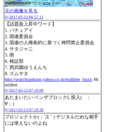
元の画像を見る
[t]
2017-05-13 06:57:11
【話題急上昇中ワード】
1. バチュアイ
2. 国連委員会
3. 国連の人権条約に基づく拷問禁止委員会
4. サタジャニ
5. 雨
6. 検証部
7. 西武園ゆうえんち
8. ズムサタ
http://searchranking.yahoo.co.jp/realtime_buzz/
#b
uzzbot
[t]
2017-05-13 07:10:09
あたまいたい ベンザブロックL 投入( ；
∀；)
[t]
2017-05-13 07:19:39
プロジェクトか(；´Д｀) デジタルだめな相手
には使えないのよね