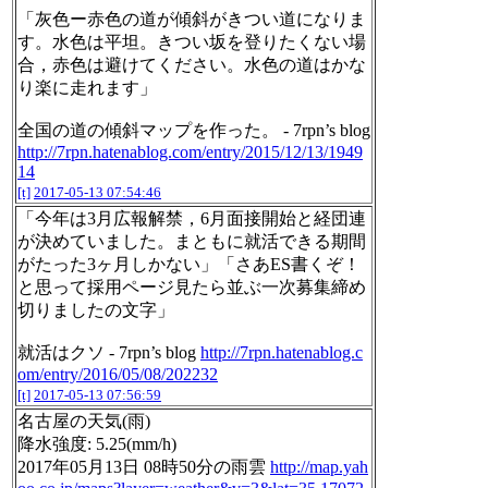
「灰色ー赤色の道が傾斜がきつい道になりま
す。水色は平坦。きつい坂を登りたくない場
合，赤色は避けてください。水色の道はかな
り楽に走れます」
全国の道の傾斜マップを作った。 - 7rpn’s blog
http://7rpn.hatenablog.com/entry/2015/12/13/1949
14
[t]
2017-05-13 07:54:46
「今年は3月広報解禁，6月面接開始と経団連
が決めていました。まともに就活できる期間
がたった3ヶ月しかない」「さあES書くぞ！
と思って採用ページ見たら並ぶ一次募集締め
切りましたの文字」
就活はクソ - 7rpn’s blog
http://7rpn.hatenablog.c
om/entry/2016/05/08/202232
[t]
2017-05-13 07:56:59
名古屋の天気(雨)
降水強度: 5.25(mm/h)
2017年05月13日 08時50分の雨雲
http://map.yah