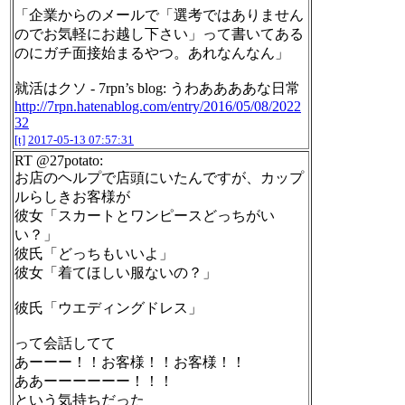
「企業からのメールで「選考ではありません
のでお気軽にお越し下さい」って書いてある
のにガチ面接始まるやつ。あれなんなん」
就活はクソ - 7rpn’s blog: うわああああな日常
http://7rpn.hatenablog.com/entry/2016/05/08/2022
32
[t]
2017-05-13 07:57:31
RT @27potato:
お店のヘルプで店頭にいたんですが、カップ
ルらしきお客様が
彼女「スカートとワンピースどっちがい
い？」
彼氏「どっちもいいよ」
彼女「着てほしい服ないの？」
彼氏「ウエディングドレス」
って会話してて
あーーー！！お客様！！お客様！！
ああーーーーーー！！！
という気持ちだった