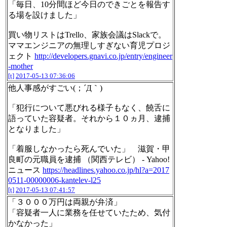
「毎日、10分間ほど今日のできごとを報告す
る場を設けました」
買い物リストはTrello、家族会議はSlackで。
ママエンジニアの無理しすぎない育児プロジ
ェクト
http://developers.gnavi.co.jp/entry/engineer
-mother
[t]
2017-05-13 07:36:06
他人事感がすごい(；´Д｀)
「犯行について悪びれる様子もなく、饒舌に
語っていた容疑者。それから１０ヵ月、逮捕
となりました」
「着服しなかったら死んでいた」 滋賀・甲
良町の元職員を逮捕 （関西テレビ） - Yahoo!
ニュース
https://headlines.yahoo.co.jp/hl?a=2017
0511-00000006-kantelev-l25
[t]
2017-05-13 07:41:57
「３０００万円は両親が弁済」
「容疑者一人に業務を任せていたため、気付
かなかった」