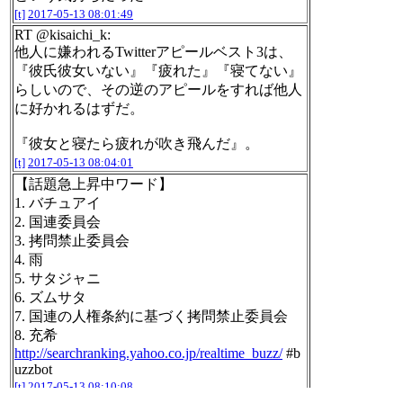
[t]
2017-05-13 08:01:49
RT @kisaichi_k:
他人に嫌われるTwitterアピールベスト3は、
『彼氏彼女いない』『疲れた』『寝てない』
らしいので、その逆のアピールをすれば他人
に好かれるはずだ。
『彼女と寝たら疲れが吹き飛んだ』。
[t]
2017-05-13 08:04:01
【話題急上昇中ワード】
1. バチュアイ
2. 国連委員会
3. 拷問禁止委員会
4. 雨
5. サタジャニ
6. ズムサタ
7. 国連の人権条約に基づく拷問禁止委員会
8. 充希
http://searchranking.yahoo.co.jp/realtime_buzz/
#b
uzzbot
[t]
2017-05-13 08:10:08