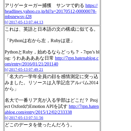
アリゲーターガー捕獲 サンマで釣る
https://
headlines.yahoo.co.jp/hl?a=20170512-00000078-
mbsnewsv-l28
[t]
2017-05-13 07:44:13
これは、英語と日本語の文の構成に似てる。
「Pythonは右から左，Rubyは逆」
PythonとRuby，始めるならどっち？ - 7rpn’s bl
og: うわああああな日常
http://7rpn.hatenablog.c
om/entry/2016/01/21/201140
[t]
2017-05-13 07:49:21
「名大の一学年全員の顔を感情測定に突っ込
みました。リソースは入学記念アルバム2014
から」
名大で一番リア充が入る学部はどこだ？ Proj
ect OxfordのEmotion APIを試す
http://7rpn.haten
ablog.com/entry/2015/12/02/233338
[t]
2017-05-13 07:51:56
どこのデータを使ったんだろう。