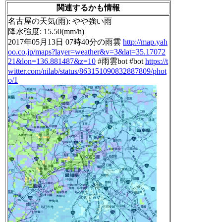
関連するかも情報
名古屋の天気(雨): やや強い雨
降水強度: 15.50(mm/h)
2017年05月13日 07時40分の雨雲
http://map.yah
oo.co.jp/maps?layer=weather&v=3&lat=35.17072
21&lon=136.881487&z=10
#雨雲bot #bot
https://t
witter.com/nilab/status/863151090832887809/phot
o/1