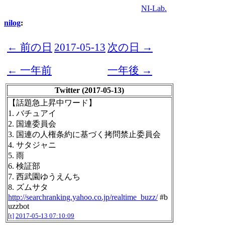
NI-Lab.
nilog
:
← 前の日
2017-05-13
次の日 →
← 一年前
一年後 →
Twitter (2017-05-13)
【話題急上昇中ワード】
1. バチュアイ
2. 国連委員会
3. 国連の人権条約に基づく拷問禁止委員会
4. サタジャニ
5. 雨
6. 検証部
7. 西武園ゆうえんち
8. ズムサタ
http://searchranking.yahoo.co.jp/realtime_buzz/
#b
uzzbot
[t]
2017-05-13 07:10:09