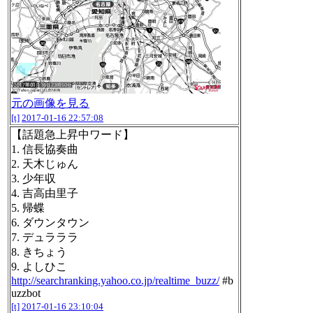
元の画像を見る
[t]
2017-01-16 22:57:08
【話題急上昇中ワード】
1. 信長協奏曲
2. 天木じゅん
3. 少年収
4. 吉高由里子
5. 帰蝶
6. ダウンタウン
7. デュラララ
8. きちょう
9. よしひこ
http://searchranking.yahoo.co.jp/realtime_buzz/
#b
uzzbot
[t]
2017-01-16 23:10:04