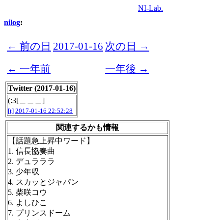
NI-Lab.
nilog
:
← 前の日
2017-01-16
次の日 →
← 一年前
一年後 →
Twitter (2017-01-16)
(:3[＿＿＿]
[t]
2017-01-16 22:52:28
関連するかも情報
【話題急上昇中ワード】
1. 信長協奏曲
2. デュラララ
3. 少年収
4. スカッとジャパン
5. 柴咲コウ
6. よしひこ
7. プリンスドーム