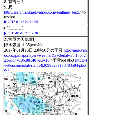
8. 有吉ゼミ
9. 釈
http://searchranking.yahoo.co.jp/realtime_buzz/
#b
uzzbot
[t]
2017-01-16 22:10:05
(:3[＿＿＿]
[t]
2017-01-16 22:52:28
名古屋の天気(雨)
降水強度: 1.35(mm/h)
2017年01月16日 23時50分の雨雲
http://map.yah
oo.co.jp/maps?layer=weather&v=3&lat=35.17072
21&lon=136.881487&z=10
#雨雲bot #bot
https://t
witter.com/nilab/status/820993289180483584/phot
o/1