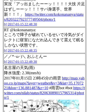
実況「アッ出ましたーーッ！！！！大技 片足
はずしーーッ！！！サバ身選手、世界
新！！！」
https://twitter.com/kokonananya/statu
s/820322792377749504/photo/1
[t]
2017-01-15 22:48:30
RT @kokonananya:
ところで障子が破れているせいで冷気がダイ
レクトに寝室になだれ込んできて震えて眠る
しかない状態です。
[t]
2017-01-15 22:48:35
／／*･ω･)＼ おふとんー
[t]
2017-01-15 22:49:30
名古屋の天気(雨)
降水強度: 2.38(mm/h)
2017年01月15日 23時45分の雨雲
http://map.yah
oo.co.jp/maps?layer=weather&v=3&lat=35.17072
21&lon=136.881487&z=10
#雨雲bot #bot
https://t
witter.com/nilab/status/820630890157965314/phot
o/1