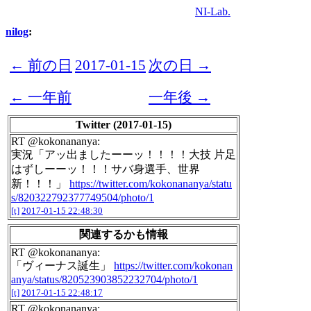
NI-Lab.
nilog
:
← 前の日
2017-01-15
次の日 →
← 一年前
一年後 →
Twitter (2017-01-15)
RT @kokonananya:
実況「アッ出ましたーーッ！！！！大技 片足
はずしーーッ！！！サバ身選手、世界
新！！！」
https://twitter.com/kokonananya/statu
s/820322792377749504/photo/1
[t]
2017-01-15 22:48:30
関連するかも情報
RT @kokonananya:
「ヴィーナス誕生」
https://twitter.com/kokonan
anya/status/820523903852232704/photo/1
[t]
2017-01-15 22:48:17
RT @kokonananya: