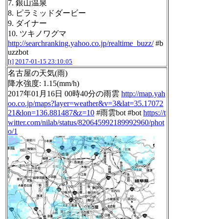
7. 銀山温泉
8. ピラミッドダービー
9. ダイナー
10. ツキノワグマ
http://searchranking.yahoo.co.jp/realtime_buzz/
#b
uzzbot
[t]
2017-01-15 23:10:05
名古屋の天気(雨)
降水強度: 1.15(mm/h)
2017年01月16日 00時40分の雨雲
http://map.yah
oo.co.jp/maps?layer=weather&v=3&lat=35.17072
21&lon=136.881487&z=10
#雨雲bot #bot
https://t
witter.com/nilab/status/820645992189992960/phot
o/1