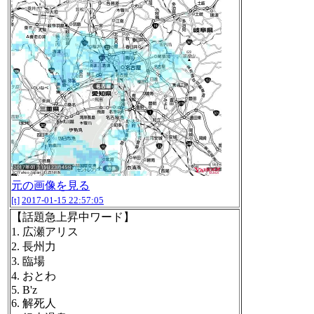
元の画像を見る
[t]
2017-01-15 22:57:05
【話題急上昇中ワード】
1. 広瀬アリス
2. 長州力
3. 臨場
4. おとわ
5. B'z
6. 解死人