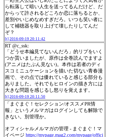
一応主人公はいじめたことによって人気者か
ら転落して暗い人生を送ってるんだけど、だ
からって許されるどころか恋に落ちるとか、
差別やいじめなめすぎだろ。いつも笑い者に
して補聴器を取り上げて壊したりしてんだ
ぞ？
[t]
2016-09-19 20:11:42
RT @c_ssk:
「どうせ本編見てないんだろ」的リプをいく
つか貰いましたが、原作は全巻読んでますよ
(アニメはたぶん見ない)。本作は若者のディ
スコミニュケーションを描いた切ない青春漫
画で、その点では優れていると感じる部分も
ありました。それでもヒロインの描き方には
大きな問題を感じるし怒りを覚えます。
[t]
2016-09-19 20:11:50
「まぐまぐ！セレクション/オススメPR情
報」というメルマガはログインしても解除で
きない。別管理か。
オフィシャルメルマガの管理 - まぐまぐ！マ
イページ
https://mypage.mag2.com/mypage/offici