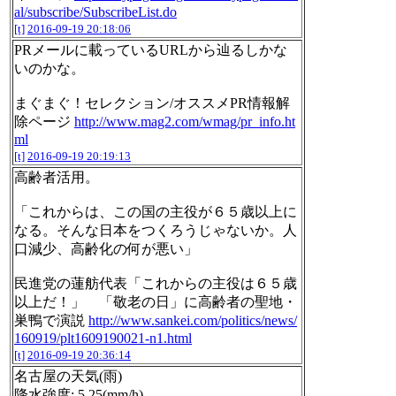
al/subscribe/SubscribeList.do
[t]
2016-09-19 20:18:06
PRメールに載っているURLから辿るしかな
いのかな。
まぐまぐ！セレクション/オススメPR情報解
除ページ
http://www.mag2.com/wmag/pr_info.ht
ml
[t]
2016-09-19 20:19:13
高齢者活用。
「これからは、この国の主役が６５歳以上に
なる。そんな日本をつくろうじゃないか。人
口減少、高齢化の何が悪い」
民進党の蓮舫代表「これからの主役は６５歳
以上だ！」 「敬老の日」に高齢者の聖地・
巣鴨で演説
http://www.sankei.com/politics/news/
160919/plt1609190021-n1.html
[t]
2016-09-19 20:36:14
名古屋の天気(雨)
降水強度: 5.25(mm/h)