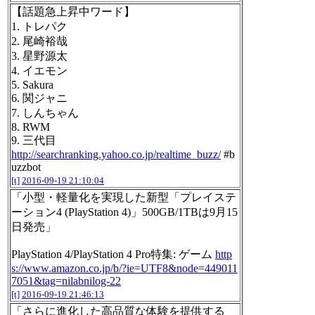
【話題急上昇中ワード】
1. トレパク
2. 尾崎裕哉
3. 星野源太
4. イエモン
5. Sakura
6. 関ジャニ
7. しんちゃん
8. RWM
9. 三代目
http://searchranking.yahoo.co.jp/realtime_buzz/
#b
uzzbot
[t]
2016-09-19 21:10:04
「小型・軽量化を実現した新型「プレイステ
ーション4 (PlayStation 4)」500GB/1TBは9月15
日発売」
PlayStation 4/PlayStation 4 Pro特集: ゲーム
http
s://www.amazon.co.jp/b/?ie=UTF8&node=449011
7051&tag=nilabnilog-22
[t]
2016-09-19 21:46:13
「さらに進化した高品質な体験を提供する