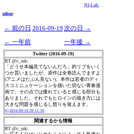
NI-Lab.
nilog
:
← 前の日
2016-09-19
次の日 →
← 一年前
一年後 →
Twitter (2016-09-19)
RT @c_ssk:
「どうせ本編見てないんだろ」的リプをいく
つか貰いましたが、原作は全巻読んでますよ
(アニメはたぶん見ない)。本作は若者のディ
スコミニュケーションを描いた切ない青春漫
画で、その点では優れていると感じる部分も
ありました。それでもヒロインの描き方には
大きな問題を感じるし怒りを覚えます。
[t]
2016-09-19 20:11:50
関連するかも情報
RT @c_ssk: