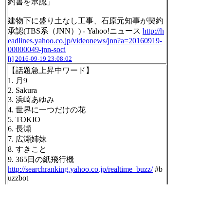
約書を承認」
建物下に盛り土なし工事、石原元知事が契約
承認(TBS系（JNN）) - Yahoo!ニュース
http://h
eadlines.yahoo.co.jp/videonews/jnn?a=20160919-
00000049-jnn-soci
[t]
2016-09-19 23:08:02
【話題急上昇中ワード】
1. 月9
2. Sakura
3. 浜崎あゆみ
4. 世界に一つだけの花
5. TOKIO
6. 長瀬
7. 広瀬姉妹
8. すきこと
9. 365日の紙飛行機
http://searchranking.yahoo.co.jp/realtime_buzz/
#b
uzzbot
[t]
2016-09-19 23:10:05
さすがにこれはひどい(；´Д｀) 日本とは思え
ない光景。