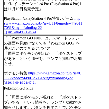
｢プレイステーション4 Pro (PlayStation 4 Pro)｣
は11月10日発売予定」
PlayStation 4/PlayStation 4 Pro特集: ゲーム
http
s://www.amazon.co.jp/b/?ie=UTF8&node=449011
7051&tag=nilabnilog-22
[t]
2016-09-19 21:46:24
「「Pokémon GO Plus」は、スマートフォン
の画面を見続けなくても『Pokémon GO』を
遊ぶことのできるデバイス」
「周囲にポケモンが現れた」「ポケストップ
がある」という情報を、ランプと振動でお知
らせ」
ポケモン特集
https://www.amazon.co.jp/b/?ie=U
TF8&node=4490125051&tag=nilabnilog-22
[t]
2016-09-19 21:47:21
Pokémon GO Plus
「「周囲にポケモンが現れた」「ポケストッ
プがある」という情報を、ランプと振動でお
知らせします。ボタンを押すことでポケモン