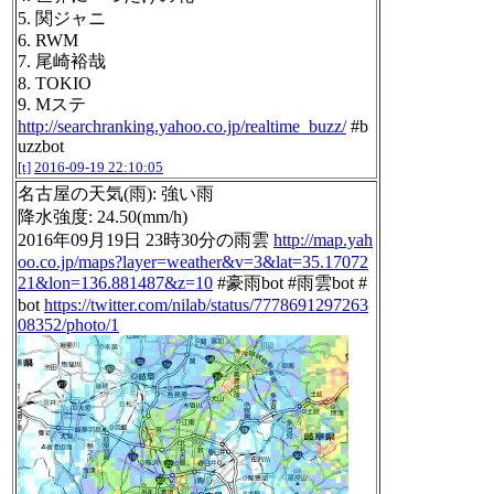
5. 関ジャニ
6. RWM
7. 尾崎裕哉
8. TOKIO
9. Mステ
http://searchranking.yahoo.co.jp/realtime_buzz/
#b
uzzbot
[t]
2016-09-19 22:10:05
名古屋の天気(雨): 強い雨
降水強度: 24.50(mm/h)
2016年09月19日 23時30分の雨雲
http://map.yah
oo.co.jp/maps?layer=weather&v=3&lat=35.17072
21&lon=136.881487&z=10
#豪雨bot #雨雲bot #
bot
https://twitter.com/nilab/status/7778691297263
08352/photo/1