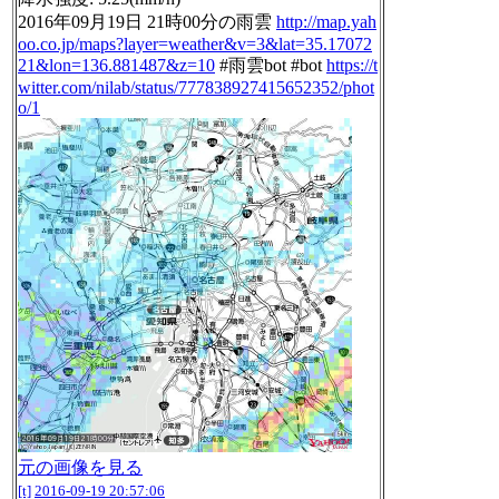
2016年09月19日 21時00分の雨雲
http://map.yah
oo.co.jp/maps?layer=weather&v=3&lat=35.17072
21&lon=136.881487&z=10
#雨雲bot #bot
https://t
witter.com/nilab/status/777838927415652352/phot
o/1
元の画像を見る
[t]
2016-09-19 20:57:06