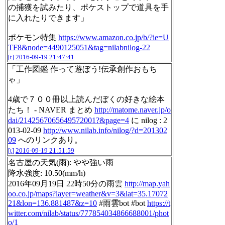
の捕獲を試みたり、ポケストップで道具を手
に入れたりできます」
ポケモン特集
https://www.amazon.co.jp/b/?ie=U
TF8&node=4490125051&tag=nilabnilog-22
[t]
2016-09-19 21:47:41
「工作図鑑 作って遊ぼう!伝承創作おもち
ゃ」
4歳で７００冊以上読んだぼくの好きな絵本
たち！ - NAVER まとめ
http://matome.naver.jp/o
dai/2142567065649572001?&page=4
に nilog : 2
013-02-09
http://www.nilab.info/nilog/?d=201302
09
へのリンクあり。
[t]
2016-09-19 21:51:59
名古屋の天気(雨): やや強い雨
降水強度: 10.50(mm/h)
2016年09月19日 22時50分の雨雲
http://map.yah
oo.co.jp/maps?layer=weather&v=3&lat=35.17072
21&lon=136.881487&z=10
#雨雲bot #bot
https://t
witter.com/nilab/status/777854034866688001/phot
o/1