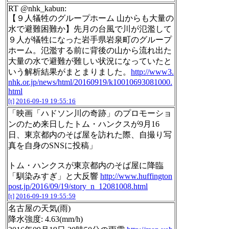
RT @nhk_kabun:
【９人犠牲のグループホーム 山からも大量の
水で避難困難か】先月の台風で川が氾濫して
９人が犠牲になった岩手県岩泉町のグループ
ホーム。氾濫する前に背後の山から流れ出た
大量の水で避難が難しい状況になっていたと
いう解析結果がまとまりました。
http://www3.
nhk.or.jp/news/html/20160919/k10010693081000.
html
[t]
2016-09-19 19:55:16
「映画「ハドソン川の奇跡」のプロモーショ
ンのため来日したトム・ハンクスが9月16
日、東京都内のそば屋を訪れた際、自撮り写
真を自身のSNSに投稿」
トム・ハンクスが東京都内のそば屋に降臨
「馴染みすぎ」と大反響
http://www.huffington
post.jp/2016/09/19/story_n_12081008.html
[t]
2016-09-19 19:55:59
名古屋の天気(雨)
降水強度: 4.63(mm/h)