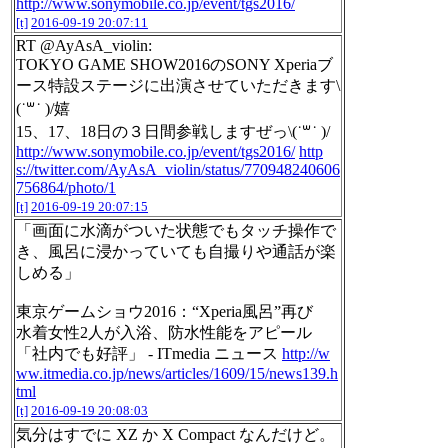
http://www.sonymobile.co.jp/event/tgs2016/
[t]
2016-09-19 20:07:11
RT @AyAsA_violin:
TOKYO GAME SHOW2016のSONY Xperiaブ
ース特設ステージに出演させていただきます\
(˙꒳˙ )/嬉
15、17、18日の３日間参戦しますぜっ\(˙꒳˙ )/
http://www.sonymobile.co.jp/event/tgs2016/
http
s://twitter.com/AyAsA_violin/status/770948240606
756864/photo/1
[t]
2016-09-19 20:07:15
「画面に水滴がついた状態でもタッチ操作で
き、風呂に浸かっていても自撮りや通話が楽
しめる」
東京ゲームショウ2016：“Xperia風呂”再び
水着女性2人が入浴、防水性能をアピール
「社内でも好評」 - ITmedia ニュース
http://w
ww.itmedia.co.jp/news/articles/1609/15/news139.h
tml
[t]
2016-09-19 20:08:03
気分はすでに XZ か X Compact なんだけど。