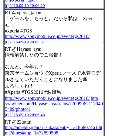
[t]
2016-09-19 20:06:19
RT @xperia_japan:
「ゲームを、もっと。だから私は、Xperi
a。」
#xperia #TGS
http://www.sonymobile.co.jp/event/tgs2016/
[t]
2016-09-19 20:06:37
RT @Hayase_aya:
情報解禁したのでご報告！
なんと、今年も！
東京ゲームショウでXperiaブースで水着モデ
ルさせていただくことになりました😁
よろしくね！
#Xperia #TGS2016 #お風呂
http://www.sonymobile.co.jp/event/tgs2016/
http
s://twitter.com/Hayase_aya/status/77099962117049
5489/photo/1
[t]
2016-09-19 20:06:48
RT @22tuttu:
http://ameblo.jp/arai-tsukasa/entry-12185807461.ht
ml?timestamp=1472699508