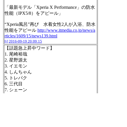
「最新モデル「Xperia X Performance」の防水
性能（IPX5/8）をアピール」
“Xperia風呂”再び 水着女性2人が入浴、防水
性能をアピール
http://www.itmedia.co.jp/news/a
rticles/1609/15/news139.html
[t]
2016-09-19 20:09:15
【話題急上昇中ワード】
1. 尾崎裕哉
2. 星野源太
3. イエモン
4. しんちゃん
5. トレパク
6. 三代目
7. シェーン
8. Perfume
9. ジャニーズメドレー
http://searchranking.yahoo.co.jp/realtime_buzz/
#b
uzzbot
[t]
2016-09-19 20:10:05
「体感的なサクサク感は Xperia X Performance