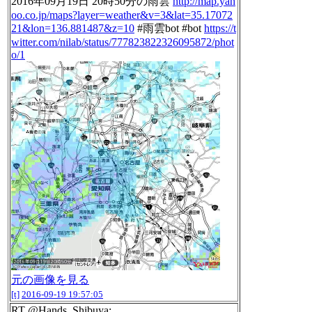
2016年09月19日 20時50分の雨雲
http://map.yah
oo.co.jp/maps?layer=weather&v=3&lat=35.17072
21&lon=136.881487&z=10
#雨雲bot #bot
https://t
witter.com/nilab/status/777823822326095872/phot
o/1
元の画像を見る
[t]
2016-09-19 19:57:05
RT @Hands_Shibuya: