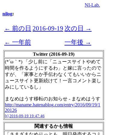
NI-Lab.
nilog
:
← 前の日
2016-09-19
次の日 →
← 一年前
一年後 →
Twitter (2016-09-19)
(*´ω｀*) 「少し前に「ニュースサイトやめて
時間を作るようにするわ」と嫁に言ったので
すが、「家事とか手伝わなくてもいいからニ
ュースサイト更新続けて！一言コメント楽し
みにしているし」
まなめはうす移転のお知らせ - まなめはうす
http://maname.hatenablog.com/entry/2016/09/19/1
20126
[t]
2016-09-19 19:47:46
関連するかも情報
「さまざまなめりっとも、明日発売するコミ