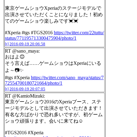
東京ゲームショウXperiaのステージモデルで
出演させていただくことになりました！初め
てのゲームショウ楽しみです💓💓
#Xperia #tgs #TGS2016
https://twitter.com/22tuttu/
status/771195713300475904/photo/1
[t]
2016-09-19 20:06:58
RT @sano_maya:
おはよ😊
そう言えば……ゲームショウはXperiaにいる
よ～📷✨
#tgs #Xperia
https://twitter.com/sano_maya/status/7
72554700180721664/photo/1
[t]
2016-09-19 20:07:05
RT @KamioMizuki:
東京ゲームショウ2016のXperiaブース、ステ
ージモデルとして出演させていただきます！
有名な方ばかりで恐れ多いですが、初ゲーム
ショウ頑張ります。会いに来てね☺️
#TGS2016 #Xperia