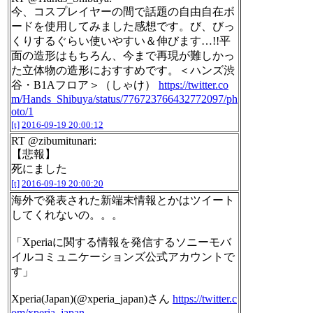
今、コスプレイヤーの間で話題の自由自在ボ
ードを使用してみました感想です。び、びっ
くりするぐらい使いやすい＆伸びます…!!平
面の造形はもちろん、今まで再現が難しかっ
た立体物の造形におすすめです。＜ハンズ渋
谷・B1Aフロア＞（しゃけ）
https://twitter.co
m/Hands_Shibuya/status/776723766432772097/ph
oto/1
[t]
2016-09-19 20:00:12
RT @zibumitunari:
【悲報】
死にました
[t]
2016-09-19 20:00:20
海外で発表された新端末情報とかはツイート
してくれないの。。。
「Xperiaに関する情報を発信するソニーモバ
イルコミュニケーションズ公式アカウントで
す」
Xperia(Japan)(@xperia_japan)さん
https://twitter.c
om/xperia_japan