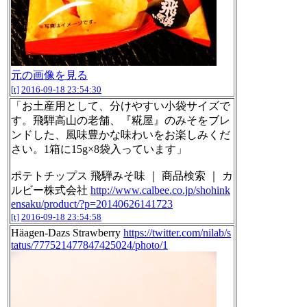
元の画像を見る
[t]
2016-09-18 23:54:30
「お土産用として、分けやすい小袋サイズで
す。飛騨高山の老舗、『糀屋』のみそをブレ
ンドした、風味豊かな味わいをお楽しみくだ
さい。1箱に15g×8袋入っています」
ポテトチップス 飛騨みそ味 ｜ 商品検索 ｜ カ
ルビー株式会社
http://www.calbee.co.jp/shohink
ensaku/product/?p=20140626141723
[t]
2016-09-18 23:54:58
Häagen-Dazs Strawberry
https://twitter.com/nilab/s
tatus/777521477847425024/photo/1