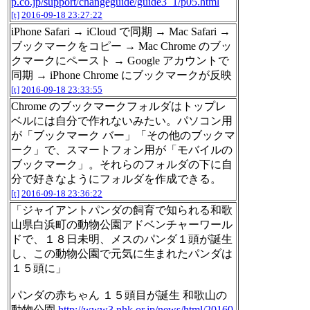
p.co.jp/support/changeguide/guide3_1/p05.html
[t]
2016-09-18 23:27:22
iPhone Safari → iCloud で同期 → Mac Safari →
ブックマークをコピー → Mac Chrome のブッ
クマークにペースト → Google アカウントで
同期 → iPhone Chrome にブックマークが反映
[t]
2016-09-18 23:33:55
Chrome のブックマークフォルダはトップレ
ベルには自分で作れないみたい。パソコン用
が「ブックマーク バー」「その他のブックマ
ーク」で、スマートフォン用が「モバイルの
ブックマーク」。それらのフォルダの下に自
分で好きなようにフォルダを作成できる。
[t]
2016-09-18 23:36:22
「ジャイアントパンダの飼育で知られる和歌
山県白浜町の動物公園アドベンチャーワール
ドで、１８日未明、メスのパンダ１頭が誕生
し、この動物公園で元気に生まれたパンダは
１５頭に」
パンダの赤ちゃん １５頭目が誕生 和歌山の
動物公園
http://www3.nhk.or.jp/news/html/20160