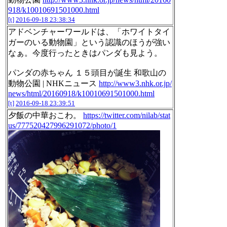
918/k10010691501000.html
[t]
2016-09-18 23:38:34
アドベンチャーワールドは、「ホワイトタイ
ガーのいる動物園」という認識のほうが強い
なぁ。今度行ったときはパンダも見よう。
パンダの赤ちゃん １５頭目が誕生 和歌山の
動物公園 | NHKニュース
http://www3.nhk.or.jp/
news/html/20160918/k10010691501000.html
[t]
2016-09-18 23:39:51
夕飯の中華おこわ。
https://twitter.com/nilab/stat
us/777520427996291072/photo/1