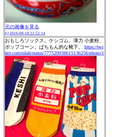
元の画像を見る
[t]
2016-09-18 23:52:14
おもしろソックス。ケシゴム、薄力 小麦粉、
ポップコーン。ぱちもん的な靴下。
https://twi
tter.com/nilab/status/777520938615136256/photo/1