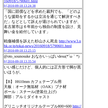
160918/5790601.html
[t]
2016-09-18 13:24:38
「国に賠償などを求めた裁判でも、「どのよ
うな援助をするかは立法を通じて解決すべき
だ」などとして訴えが退けられていますが、
名古屋市は６年前から独自の制度を設け、見
舞い金を給付しています」
戦傷補償を訴えた杉山さん死去
http://www3.n
hk.or.jp/tokai-news/20160918/5790601.html
[t]
2016-09-18 13:25:15
@oto_sounosuke おなかいっぱいdesu(*´ω｀*)
[t]
2016-09-18 13:35:54
いい感じだけど、個人的には正方形で脚が黒
いほうが。
【B】 H610mm カフェテーブル用
天板：オーク無垢材（OAK）ブナ材
ポール：スチール(塗装仕上げ)
脚部：アルミダイキャスト
グリニッチオリジナルテーブル800×600
http://