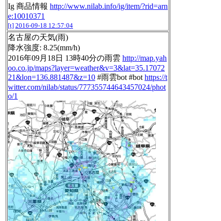
Ig 商品情報
http://www.nilab.info/ig/item/?rid=arn
e:10010371
[t]
2016-09-18 12:57:04
名古屋の天気(雨)
降水強度: 8.25(mm/h)
2016年09月18日 13時40分の雨雲
http://map.yah
oo.co.jp/maps?layer=weather&v=3&lat=35.17072
21&lon=136.881487&z=10
#雨雲bot #bot
https://t
witter.com/nilab/status/777355744643457024/phot
o/1