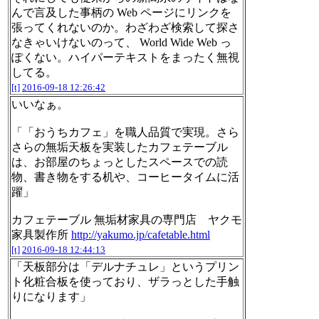
んで言及した事柄の Web ページにリンクを
張ってくれないのか。わざわざ検索して探さ
なきゃいけないのって、 World Wide Web っ
ぽくない。ハイパーテキストをまったく無視
してる。
[t]
2016-09-18 12:26:42
いいなぁ。
「「おうちカフェ」を職人品質で実現。さら
さらの無垢天板を実装したカフェテーブル
は、お部屋のちょっとしたスペースでの読
物、書き物をする机や、コーヒータイムに活
躍」
カフェテーブル 無垢材家具の専門店 ヤクモ
家具製作所
http://yakumo.jp/cafetable.html
[t]
2016-09-18 12:44:13
「天板部分は「デルナチュレ」というプリン
ト化粧合板を使っており、ザラっとした手触
りになります」