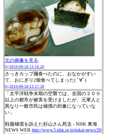
元の画像を見る
[t]
2016-09-18 13:16:20
さっきカップ麺食べたのに、おなかがすい
て、おにぎり2個食べてしまった( ﾟ∀ﾟ)
[t]
2016-09-18 13:17:30
「太平洋戦争末期の空襲では、全国の２００
以上の都市が被害を受けましたが、元軍人と
異なり一般市民は補償の対象になっていな
い」
戦傷補償を訴えた杉山さん死去 - NHK 東海
NEWS WEB
http://www3.nhk.or.jp/tokai-news/20