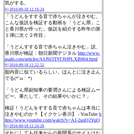
気がする。
[t]
2016-09-18 12:16:24
「うどんをすする音で赤ちゃんが泣きやむ。
こんな仮説を検証する動画を「うどん県」こ
と香川県が作った。仮説を紹介する昨年の第
１弾に次ぐ２作目」
「うどんすする音で赤ちゃん泣きやむ」説、
香川県が検証：朝日新聞デジタル
http://www.
asahi.com/articles/ASJ9J3T9TJ9JPLXB004.html
[t]
2016-09-18 12:22:52
胎内音に似ているらしい。ほんとに泣き止ん
でる(*´ω｀*)
「うどん県副知事の要潤さんによる検証ムー
ビー。果たして、その結果やいかに？」
検証！うどんをすする音で赤ちゃんは本当に
泣きやむのか？【イクケン香川】 - YouTube
h
ttps://www.youtube.com/watch?v=AJ-2uqQ2YqQ
[t]
2016-09-18 12:24:28
それにしても従来からの新聞系のサイトはな