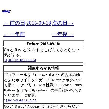
nilog
:
← 前の日
2016-09-18
次の日 →
← 一年前
一年後 →
Twitter (2016-09-18)
Go と Rust と Node.js はしばらくさわらない
気がする。
[t]
2016-09-18 12:16:24
関連するかも情報
プロフィールを「(｢・ω・)｢ｶﾞｵｰ 名古屋のゆ
るふわホワイトタイガー / Twitter はボクのメ
モ帳 / iOSアプリ + Swift 挑戦中 / Debian, Ruby,
Python もぼちぼち / @nilab の半分はbotででき
ています」に変更。
[t]
2016-09-18 12:15:55
Go と Rust と Node.js はしばらくさわらない