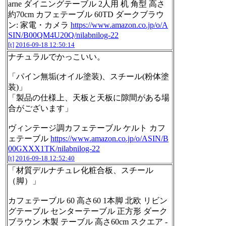
arne ダイニングテーブル 2人用 机 角型 高さ
約70cm カフェテーブル 60TD ダークブラウ
ン: 家電・カメラ
https://www.amazon.co.jp/o/A
SIN/B00QM4U20Q/nilabnilog-22
[t]
2016-09-18 12:50:14
ナチュラルでかっこいい。
「パイン無垢(オイル塗装)、スチール(粉体塗
装)」
「製品の仕様上、天板と天板に隙間がある場
合がございます」
ヴィンテージ調カフェテーブル ケルト カフ
ェテーブル
https://www.amazon.co.jp/o/ASIN/B
00GXXX1TK/nilabnilog-22
[t]
2016-09-18 12:52:40
「材質デルナチュレ化粧合板、スチール
（脚）」
カフェテーブル 60 高さ60 1本脚 北欧 リビン
グテーブル センターテーブル 正方形 ダーク
ブラウン 木製 テーブル 高さ60cm スクエア -