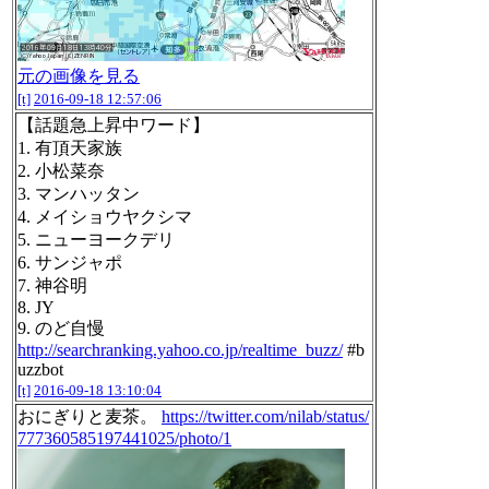
元の画像を見る
[t]
2016-09-18 12:57:06
【話題急上昇中ワード】
1. 有頂天家族
2. 小松菜奈
3. マンハッタン
4. メイショウヤクシマ
5. ニューヨークデリ
6. サンジャポ
7. 神谷明
8. JY
9. のど自慢
http://searchranking.yahoo.co.jp/realtime_buzz/
#b
uzzbot
[t]
2016-09-18 13:10:04
おにぎりと麦茶。
https://twitter.com/nilab/status/
777360585197441025/photo/1