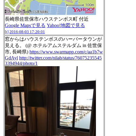
長崎県佐世保市ハウステンボス町 付近
Google Mapsで見る
Yahoo!地図で見る
[t]
2016-08-03 17:20:01
窓からはハウステンボスのハーバータウンが
見える。 (@ ホテルアムステルダム in 佐世保
市, 長崎県)
https://www.swarmapp.com/c/aa1b7w
GdAyl
http://twitter.com/nilab/status/76075235545
3394944/photo/1