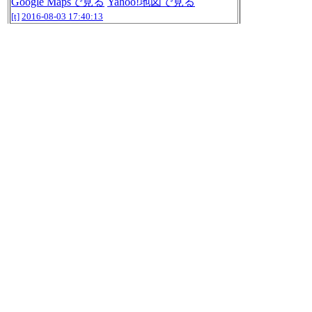
Google Mapsで見る
Yahoo!地図で見る
[t]
2016-08-03 17:40:13
とりあえずサンペレグリノとカプチーノとド
ライフルーツで満足してる。
[t]
2016-08-03 17:41:16
ローラアシュレイ クラブラウンジには他に誰
もいないのでひとりじめ状態。 (@ ホテルア
ムステルダム in 佐世保市, 長崎県)
https://ww
w.swarmapp.com/c/33dgYgeFzE8
http://twitter.co
m/nilab/status/760757940877926400/photo/1