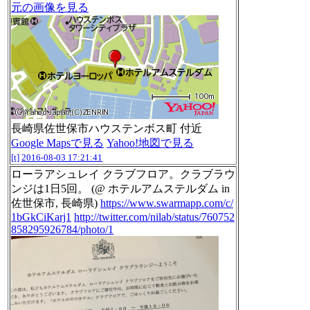
元の画像を見る
長崎県佐世保市ハウステンボス町 付近
Google Mapsで見る
Yahoo!地図で見る
[t]
2016-08-03 17:21:41
ローラアシュレイ クラブフロア。クラブラウ
ンジは1日5回。 (@ ホテルアムステルダム in
佐世保市, 長崎県)
https://www.swarmapp.com/c/
1bGkCiKarj1
http://twitter.com/nilab/status/760752
858295926784/photo/1