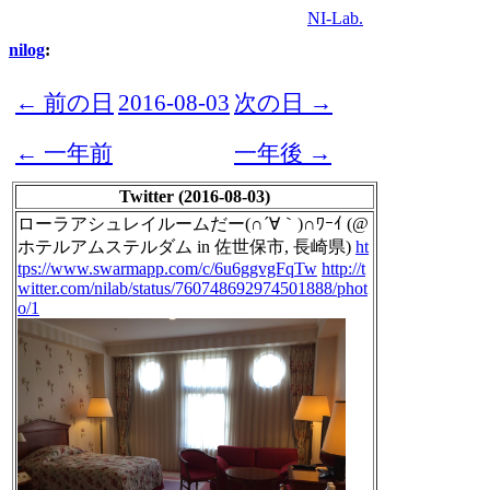
NI-Lab.
nilog
:
← 前の日
2016-08-03
次の日 →
← 一年前
一年後 →
Twitter (2016-08-03)
ローラアシュレイルームだー(∩´∀｀)∩ﾜｰｲ (@
ホテルアムステルダム in 佐世保市, 長崎県)
ht
tps://www.swarmapp.com/c/6u6ggvgFqTw
http://t
witter.com/nilab/status/760748692974501888/phot
o/1