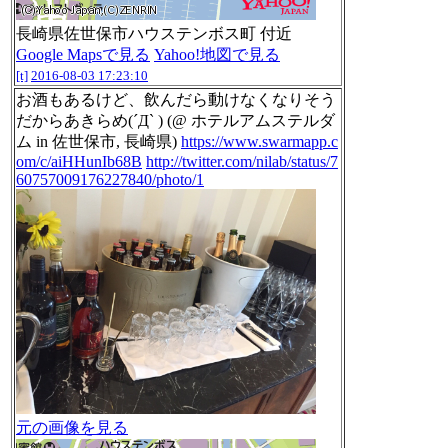
長崎県佐世保市ハウステンボス町 付近
Google Mapsで見る
Yahoo!地図で見る
[t]
2016-08-03 17:23:10
お酒もあるけど、飲んだら動けなくなりそう
だからあきらめ(´Д` ) (@ ホテルアムステルダ
ム in 佐世保市, 長崎県)
https://www.swarmapp.c
om/c/aiHHunIb68B
http://twitter.com/nilab/status/7
60757009176227840/photo/1
元の画像を見る