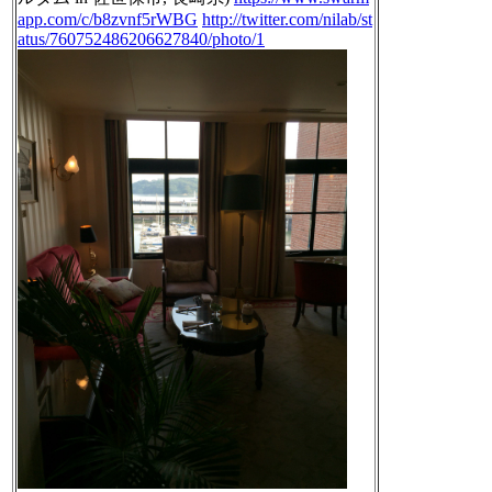
app.com/c/b8zvnf5rWBG
http://twitter.com/nilab/st
atus/760752486206627840/photo/1