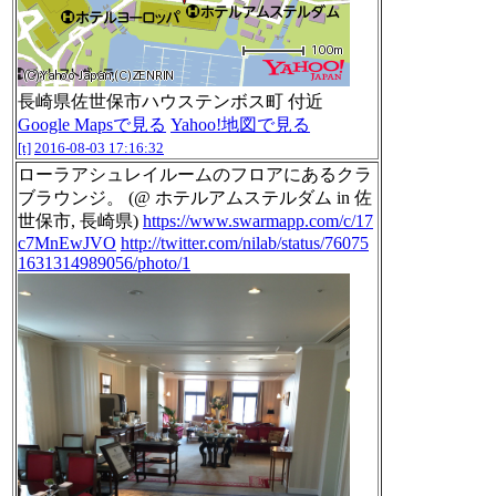
長崎県佐世保市ハウステンボス町 付近
Google Mapsで見る
Yahoo!地図で見る
[t]
2016-08-03 17:16:32
ローラアシュレイルームのフロアにあるクラ
ブラウンジ。 (@ ホテルアムステルダム in 佐
世保市, 長崎県)
https://www.swarmapp.com/c/17
c7MnEwJVO
http://twitter.com/nilab/status/76075
1631314989056/photo/1