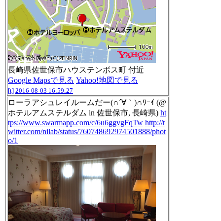
長崎県佐世保市ハウステンボス町 付近
Google Mapsで見る
Yahoo!地図で見る
[t]
2016-08-03 16:59:27
ローラアシュレイルームだー(∩´∀｀)∩ﾜｰｲ (@
ホテルアムステルダム in 佐世保市, 長崎県)
ht
tps://www.swarmapp.com/c/6u6ggvgFqTw
http://t
witter.com/nilab/status/760748692974501888/phot
o/1