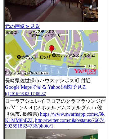
元の画像を見る
長崎県佐世保市ハウステンボス町 付近
Google Mapsで見る
Yahoo!地図で見る
[t]
2016-08-03 17:06:37
ローラアシュレイ フロアのクラブラウンジだ
(∩´∀｀)∩ﾜｰｲ (@ ホテルアムステルダム in 佐
世保市, 長崎県)
https://www.swarmapp.com/c/9k
K1MM8hEZL
http://twitter.com/nilab/status/76074
9025918324736/photo/1