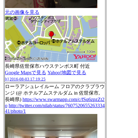
元の画像を見る
長崎県佐世保市ハウステンボス町 付近
Google Mapsで見る
Yahoo!地図で見る
[t]
2016-08-03 17:19:25
ローラアシュレイルーム フロアのクラブラウ
ンジ (@ ホテルアムステルダム in 佐世保市,
長崎県)
https://www.swarmapp.com/c/fSq6zpzZt2
o
http://twitter.com/nilab/status/7607520655263334
41/photo/1