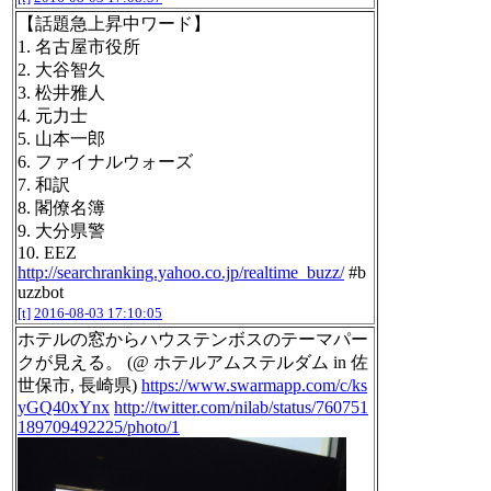
【話題急上昇中ワード】
1. 名古屋市役所
2. 大谷智久
3. 松井雅人
4. 元力士
5. 山本一郎
6. ファイナルウォーズ
7. 和訳
8. 閣僚名簿
9. 大分県警
10. EEZ
http://searchranking.yahoo.co.jp/realtime_buzz/
#b
uzzbot
[t]
2016-08-03 17:10:05
ホテルの窓からハウステンボスのテーマパー
クが見える。 (@ ホテルアムステルダム in 佐
世保市, 長崎県)
https://www.swarmapp.com/c/ks
yGQ40xYnx
http://twitter.com/nilab/status/760751
189709492225/photo/1