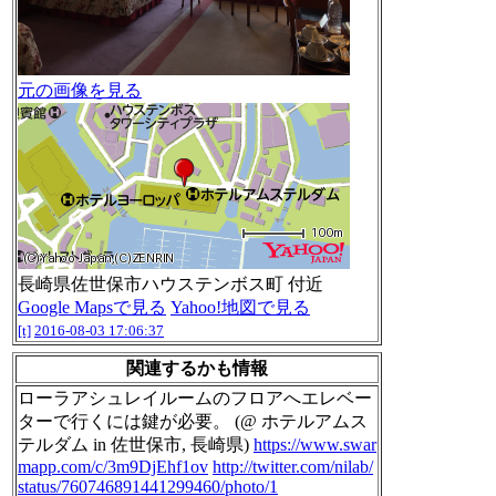
元の画像を見る
長崎県佐世保市ハウステンボス町 付近
Google Mapsで見る
Yahoo!地図で見る
[t]
2016-08-03 17:06:37
関連するかも情報
ローラアシュレイルームのフロアへエレベー
ターで行くには鍵が必要。 (@ ホテルアムス
テルダム in 佐世保市, 長崎県)
https://www.swar
mapp.com/c/3m9DjEhf1ov
http://twitter.com/nilab/
status/760746891441299460/photo/1