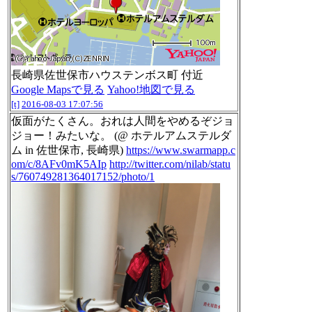
長崎県佐世保市ハウステンボス町 付近
Google Mapsで見る
Yahoo!地図で見る
[t]
2016-08-03 17:07:56
仮面がたくさん。おれは人間をやめるぞジョ
ジョー！みたいな。 (@ ホテルアムステルダ
ム in 佐世保市, 長崎県)
https://www.swarmapp.c
om/c/8AFv0mK5AIp
http://twitter.com/nilab/statu
s/760749281364017152/photo/1