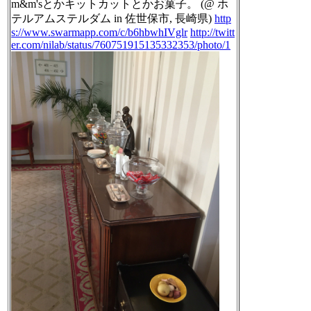
m&m'sとかキットカットとかお菓子。 (@ ホ
テルアムステルダム in 佐世保市, 長崎県)
http
s://www.swarmapp.com/c/b6hbwhIVglr
http://twitt
er.com/nilab/status/760751915135332353/photo/1