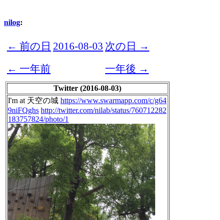
nilog
:
← 前の日
2016-08-03
次の日 →
← 一年前
一年後 →
Twitter (2016-08-03)
I'm at 天空の城
https://www.swarmapp.com/c/g64
9niFQghs
http://twitter.com/nilab/status/760712282
183757824/photo/1