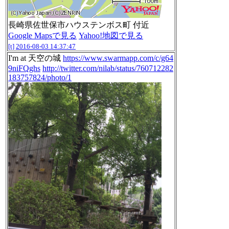
長崎県佐世保市ハウステンボス町 付近
Google Mapsで見る
Yahoo!地図で見る
[t]
2016-08-03 14:37:47
I'm at 天空の城
https://www.swarmapp.com/c/g64
9niFQghs
http://twitter.com/nilab/status/760712282
183757824/photo/1