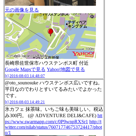
元の画像を見る
長崎県佐世保市ハウステンボス町 付近
Google Mapsで見る
Yahoo!地図で見る
[t]
2016-08-03 14:48:07
@oto_sounosuke ハウステンボス広いですね。
平日なのでわりとすいてるみたいでよかった
です。
[t]
2016-08-03 14:49:21
氷カフェ 抹茶味。いちご味も美味しい。税込
み300円。 (@ ADVENTURE DELI&CAFE)
htt
ps://www.swarmapp.com/c/0P9wnpRXSr1
http://t
witter.com/nilab/status/760717746753724417/phot
o/1