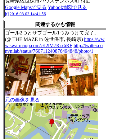
長崎県佐世保市ハウステンボス町 付近
Google Mapsで見る
Yahoo!地図で見る
[t]
2016-08-03 14:41:56
関連するかも情報
ゴール2つとサブゴール1つみつけて完了。
(@ THE MAZE in 佐世保市, 長崎県)
https://ww
w.swarmapp.com/c/f2lM7Rrx6RF
http://twitter.co
m/nilab/status/760711240876494848/photo/1
元の画像を見る