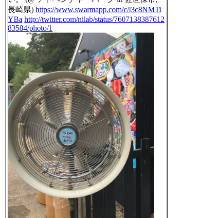
長崎県)
https://www.swarmapp.com/c/l3c8NMTi
YBa
http://twitter.com/nilab/status/7607138387612
83584/photo/1