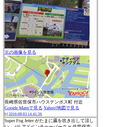
元の画像を見る
長崎県佐世保市ハウステンボス町 付近
Google Mapsで見る
Yahoo!地図で見る
[t]
2016-08-03 14:41:56
Super Fog Jetter がたまに霧を吹き出して涼し
い。 (@ アドベンチャーパーク in 佐世保市,