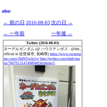
nilog
:
← 前の日
2016-08-03
次の日 →
← 一年前
一年後 →
Twitter (2016-08-03)
ネーデルガンダム (@ ハウステンボス - @htb_
official in 佐世保市, 長崎県)
https://www.swarma
pp.com/c/fIdNQa3p1vr
http://twitter.com/nilab/stat
us/760701314749894656/photo/1