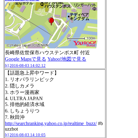
長崎県佐世保市ハウステンボス町 付近
Google Mapsで見る
Yahoo!地図で見る
[t]
2016-08-03 14:02:12
【話題急上昇中ワード】
1. リオパラリンピック
2. 隠しカメラ
3. ホラー漫画家
4. ULTRA JAPAN
5. 排他的経済水域
6. しちょうりつ
7. 秋田沖
http://searchranking.yahoo.co.jp/realtime_buzz/
#b
uzzbot
[t]
2016-08-03 14:10:05