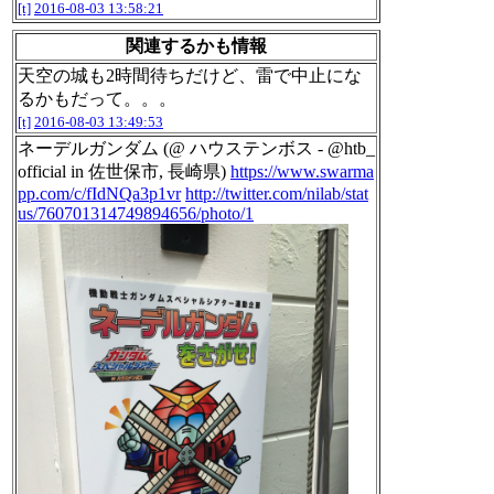
[t]
2016-08-03 13:58:21
関連するかも情報
天空の城も2時間待ちだけど、雷で中止にな
るかもだって。。。
[t]
2016-08-03 13:49:53
ネーデルガンダム (@ ハウステンボス - @htb_
official in 佐世保市, 長崎県)
https://www.swarma
pp.com/c/fIdNQa3p1vr
http://twitter.com/nilab/stat
us/760701314749894656/photo/1