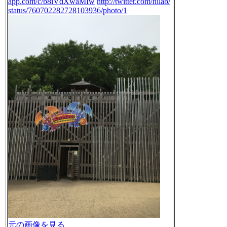
app.com/c/b8iVdXwaMIw
http://twitter.com/nilab/
status/760702282728103936/photo/1
元の画像を見る