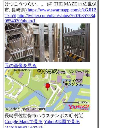
けつこうつらい。。 (@ THE MAZE in 佐世保
市, 長崎県)
https://www.swarmapp.com/c/kGJHB
Tzlo5i
http://twitter.com/nilab/status/76070857584
0854020/photo/1
元の画像を見る
長崎県佐世保市ハウステンボス町 付近
Google Mapsで見る
Yahoo!地図で見る
[t]
2016-08-03 14:27:12