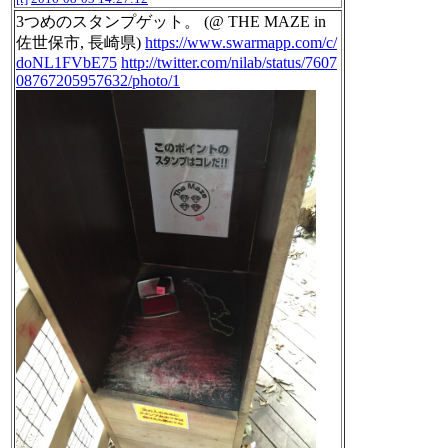
3つめのスタンプゲット。 (@ THE MAZE in
佐世保市, 長崎県)
https://www.swarmapp.com/c/
doNL1FVbE75
http://twitter.com/nilab/status/7607
08767205957632/photo/1