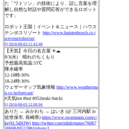
た「ワトソン」の技術により、話し言葉を理
解し自然な対話や質問応答ができるロボット
です」
ロボット王国｜イベント＆ニュース｜ハウス
テンボスリゾート
http://www.huistenbosch.co.j
p/event/robot/sp/
[t]
2016-08-03 11:43:48
【天気】今日の名古屋 ☀☁
8/3(水) 晴れのちくもり
予想最高気温:33℃
降水確率
12-18時:30%
18-24時:30%
ウェザーマップ気象情報
http://www.weatherma
p.co.jp/forecast/
#天気bot #bot #052tenki #aichi
[t]
2016-08-03 12:00:04
ありた ← みかわち → はいき (@ 三河内駅 in
佐世保市, 長崎県)
https://www.swarmapp.com/c/
kejSL5dHJWj
http://twitter.com/nilab/status/76067
3069849513984/photo/1