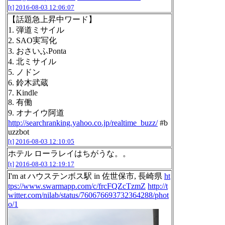
[t]
2016-08-03 12:06:07
【話題急上昇中ワード】
1. 弾道ミサイル
2. SAO実写化
3. おさいふPonta
4. 北ミサイル
5. ノドン
6. 鈴木武蔵
7. Kindle
8. 有働
9. オナイウ阿道
http://searchranking.yahoo.co.jp/realtime_buzz/
#b
uzzbot
[t]
2016-08-03 12:10:05
ホテル ローラレイはちがうな。。
[t]
2016-08-03 12:19:17
I'm at ハウステンボス駅 in 佐世保市, 長崎県
ht
tps://www.swarmapp.com/c/frcFQZcTzmZ
http://t
witter.com/nilab/status/760676693732364288/phot
o/1