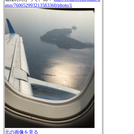
atus/760652993213583360/photo/1
元の画像を見る