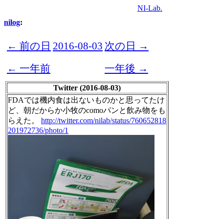
NI-Lab.
nilog
:
← 前の日
2016-08-03
次の日 →
← 一年前
一年後 →
Twitter (2016-08-03)
FDAでは機内食は出ないものかと思ってたけ
ど、朝だからか小牧のcomoパンと飲み物をも
らえた。
http://twitter.com/nilab/status/760652818
201972736/photo/1