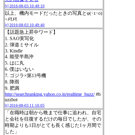
[t]
2016-08-03 10:49:10
以上、機内モードだったときの写真とφ(･ｪ･o)
~ﾒﾓﾒﾓ
[t]
2016-08-03 10:49:40
【話題急上昇中ワード】
1. SAO実写化
2. 弾道ミサイル
3. Kindle
4. 能登半島沖
5. はに丸
6. 僕はいない
7. ゴジラ×第13号機
8. 降雨
9. 肥満
http://searchranking.yahoo.co.jp/realtime_buzz/
#b
uzzbot
[t]
2016-08-03 11:10:05
「在職時は朝から晩まで仕事に追われ、自宅
と会社を往復するだけの毎日でしたが、その
時期よりも1日がとても長く感じた1ヶ月間で
した」