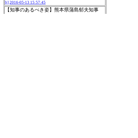
[t]
2016-05-13 15:57:45
【知事のあるべき姿】熊本県蒲島郁夫知事
「これまで８年間原則エコノミークラス、県
民の税金だからできるだけ節約したい」
htt
p://xn--nyqy26a13k.jp/archives/16820
[t]
2016-05-13 16:01:45
RT @nhk_seikatsu:
【熊本地震 九州への修学旅行キャンセル相次
ぐ】
関西地方から九州への修学旅行の時期です
が、地震の影響で、熊本県内に滞在するルー
トだけでなく、熊本を通らず福岡や長崎など
を目的地にしたルートの修学旅行でもキャン
セルが相次いでいます。
http://www3.nhk.or.jp/
news/html/20160513/k10010518921000.html
[t]
2016-05-13 16:08:39
RT @nhk_seikatsu:
【くまモンが大阪で握手会 支援に感謝伝え
る】熊本県の人気キャラクター「くまモン」
が、地震の被災地への支援に感謝を示そうと
初めて九州を出て、きょう１３日大阪で握手
会を開きました。動画はこちら
http://www3.n