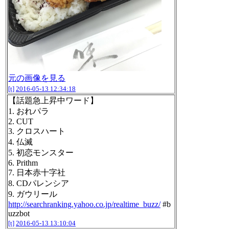
元の画像を見る
[t]
2016-05-13 12:34:18
【話題急上昇中ワード】
1. おれパラ
2. CUT
3. クロスハート
4. 仏滅
5. 初恋モンスター
6. Prithm
7. 日本赤十字社
8. CDパレンシア
9. ガウリール
http://searchranking.yahoo.co.jp/realtime_buzz/
#b
uzzbot
[t]
2016-05-13 13:10:04