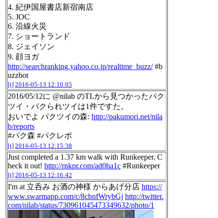
4. 紀伊国屋書店新宿南店
5. JOC
6. 沿線火災
7. ショートランド
8. ジェイソン
9. 顔ヨガ
http://searchranking.yahoo.co.jp/realtime_buzz/
#b
uzzbot
[t]
2016-05-13 12:10:05
2016/05/12に @nilab のTLから見つかったパク
ツイ・パクられツイは1件ですた。
おいでよ パクツイの森:
http://pakumori.net/nila
b/reports
#パク森 #パクレポ
[t]
2016-05-13 12:15:38
Just completed a 1.37 km walk with Runkeeper. C
heck it out!
http://rnkpr.com/ad0ha1c
#Runkeeper
[t]
2016-05-13 12:16:42
I'm at 立呑み お酒の神様 からあげ分店
https://
www.swarmapp.com/c/8cbnfWrybGj
http://twitter.
com/nilab/status/730961045473349632/photo/1