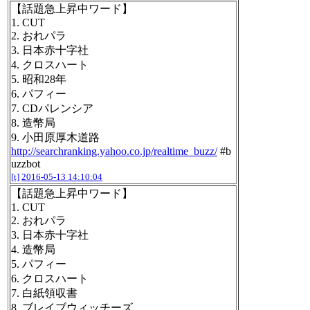
【話題急上昇中ワード】
1. CUT
2. おれパラ
3. 日本赤十字社
4. クロスハート
5. 昭和28年
6. パフィー
7. CDパレンシア
8. 造幣局
9. 小田原厚木道路
http://searchranking.yahoo.co.jp/realtime_buzz/
#b
uzzbot
[t]
2016-05-13 14:10:04
【話題急上昇中ワード】
1. CUT
2. おれパラ
3. 日本赤十字社
4. 造幣局
5. パフィー
6. クロスハート
7. 白紙領収書
8. ブレイブウィッチーズ