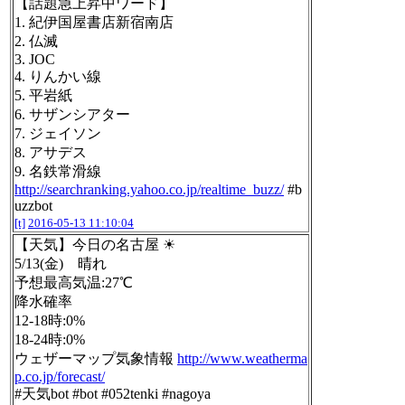
【話題急上昇中ワード】
1. 紀伊国屋書店新宿南店
2. 仏滅
3. JOC
4. りんかい線
5. 平岩紙
6. サザンシアター
7. ジェイソン
8. アサデス
9. 名鉄常滑線
http://searchranking.yahoo.co.jp/realtime_buzz/
#b
uzzbot
[t]
2016-05-13 11:10:04
【天気】今日の名古屋 ☀
5/13(金) 晴れ
予想最高気温:27℃
降水確率
12-18時:0%
18-24時:0%
ウェザーマップ気象情報
http://www.weatherma
p.co.jp/forecast/
#天気bot #bot #052tenki #nagoya