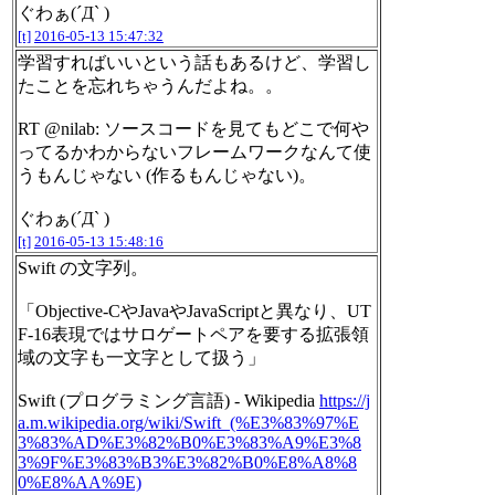
ぐわぁ(´Д` )
[t]
2016-05-13 15:47:32
学習すればいいという話もあるけど、学習し
たことを忘れちゃうんだよね。。
RT @nilab: ソースコードを見てもどこで何や
ってるかわからないフレームワークなんて使
うもんじゃない (作るもんじゃない)。
ぐわぁ(´Д` )
[t]
2016-05-13 15:48:16
Swift の文字列。
「Objective-CやJavaやJavaScriptと異なり、UT
F-16表現ではサロゲートペアを要する拡張領
域の文字も一文字として扱う」
Swift (プログラミング言語) - Wikipedia
https://j
a.m.wikipedia.org/wiki/Swift_(%E3%83%97%E
3%83%AD%E3%82%B0%E3%83%A9%E3%8
3%9F%E3%83%B3%E3%82%B0%E8%A8%8
0%E8%AA%9E)