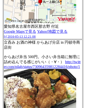
愛知県名古屋市西区那古野 付近
Google Mapsで見る
Yahoo!地図で見る
[t]
2016-05-13 12:21:08
立呑み お酒の神様 からあげ分店 in 円頓寺商
店街
からあげ弁当 500円。小さい弁当箱に無理に
詰め込んでる感じがいい（・∀・）
http://twitt
er.com/nilab/status/730964359812284416/photo/1