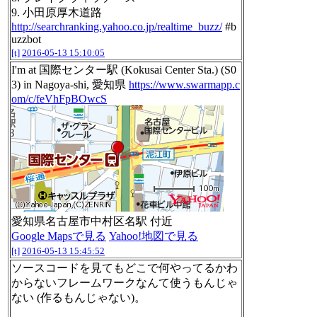
9. 小田原厚木道路
http://searchranking.yahoo.co.jp/realtime_buzz/
#b
uzzbot
[t]
2016-05-13 15:10:05
I'm at 国際センター駅 (Kokusai Center Sta.) (S0
3) in Nagoya-shi, 愛知県
https://www.swarmapp.c
om/c/feVhFpBOwcS
愛知県名古屋市中村区名駅 付近
Google Mapsで見る
Yahoo!地図で見る
[t]
2016-05-13 15:45:52
ソースコードを見てもどこで何やってるかわ
からないフレームワークなんて使うもんじゃ
ない (作るもんじゃない)。