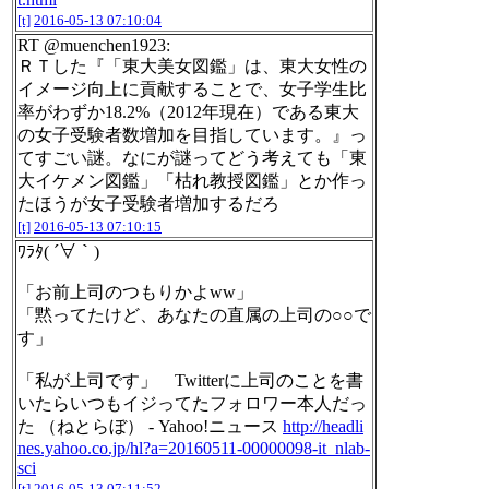
[t]
2016-05-13 07:10:04
RT @muenchen1923:
ＲＴした『「東大美女図鑑」は、東大女性の
イメージ向上に貢献することで、女子学生比
率がわずか18.2%（2012年現在）である東大
の女子受験者数増加を目指しています。』っ
てすごい謎。なにが謎ってどう考えても「東
大イケメン図鑑」「枯れ教授図鑑」とか作っ
たほうが女子受験者増加するだろ
[t]
2016-05-13 07:10:15
ﾜﾗﾀ( ´∀｀)
「お前上司のつもりかよww」
「黙ってたけど、あなたの直属の上司の○○で
す」
「私が上司です」 Twitterに上司のことを書
いたらいつもイジってたフォロワー本人だっ
た （ねとらぼ） - Yahoo!ニュース
http://headli
nes.yahoo.co.jp/hl?a=20160511-00000098-it_nlab-
sci
[t]
2016-05-13 07:11:52