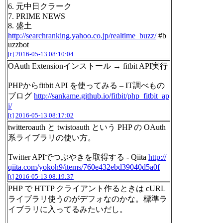
6. 元中日クラーク
7. PRIME NEWS
8. 盛土
http://searchranking.yahoo.co.jp/realtime_buzz/
#b
uzzbot
[t]
2016-05-13 08:10:04
OAuth Extensionインストール → fitbit API実行
PHPからfitbit API を使ってみる – IT調べもの
ブログ
http://sankame.github.io/fitbit/php_fitbit_ap
i/
[t]
2016-05-13 08:17:02
twitteroauth と twistoauth という PHP の OAuth
系ライブラリの使い方。
Twitter APIでつぶやきを取得する - Qiita
http://
qiita.com/yokoh9/items/760e432ebd39040d5a0f
[t]
2016-05-13 08:19:37
PHP で HTTP クライアント作るときは cURL
ライブラリ使うのがデフォなのかな。標準ラ
イブラリに入ってるみたいだし。