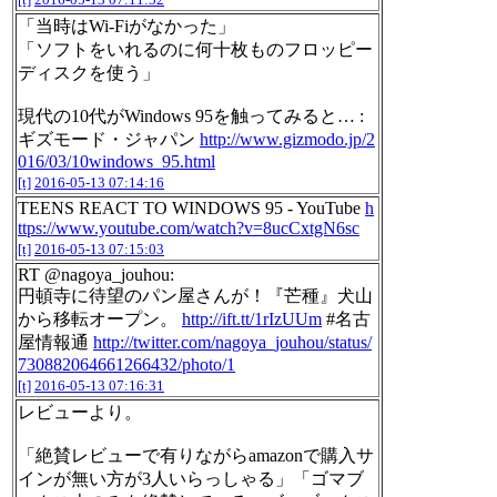
「当時はWi-Fiがなかった」
「ソフトをいれるのに何十枚ものフロッピー
ディスクを使う」
現代の10代がWindows 95を触ってみると… :
ギズモード・ジャパン
http://www.gizmodo.jp/2
016/03/10windows_95.html
[t]
2016-05-13 07:14:16
TEENS REACT TO WINDOWS 95 - YouTube
h
ttps://www.youtube.com/watch?v=8ucCxtgN6sc
[t]
2016-05-13 07:15:03
RT @nagoya_jouhou:
円頓寺に待望のパン屋さんが！『芒種』犬山
から移転オープン。
http://ift.tt/1rIzUUm
#名古
屋情報通
http://twitter.com/nagoya_jouhou/status/
730882064661266432/photo/1
[t]
2016-05-13 07:16:31
レビューより。
「絶賛レビューで有りながらamazonで購入サ
インが無い方が3人いらっしゃる」「ゴマブ