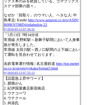
ックス本のみを絶賛している、ゴマブックス
ステマ部隊の面々」
なぜか「段取り」のウマい人、ヘタな人: 中
島孝志: Kindle
http://www.amazon.co.jp/o/ASIN/
B00KNT88D4/nilabnilog-22
[t]
2016-05-13 07:34:52
「5月13日 7時34分頃
常滑線 大野町駅～新舞子駅間において人身事
故が発生しました。
常滑線 太田川駅～西ノ口駅間の上下線におい
て運転を見合わせております」
名鉄電車運行情報 | 名古屋鉄道
http://top.meitet
su.co.jp/sp/em/ryokaku/format3.html
[t]
2016-05-13 07:55:13
【話題急上昇中ワード】
1. 膀胱がん
2. 紀伊国屋書店新宿南店
3. ウナコーワ
4. ウナクール
5. 舛添氏