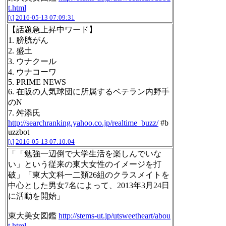
t.html
[t]
2016-05-13 07:09:31
【話題急上昇中ワード】
1. 膀胱がん
2. 盛土
3. ウナクール
4. ウナコーワ
5. PRIME NEWS
6. 在阪の人気球団に所属するベテラン内野手
のN
7. 舛添氏
http://searchranking.yahoo.co.jp/realtime_buzz/
#b
uzzbot
[t]
2016-05-13 07:10:04
「「勉強一辺倒で大学生活を楽しんでいな
い」という従来の東大女性のイメージを打
破」「東大文科一二類26組のクラスメイトを
中心とした男女7名によって、2013年3月24日
に活動を開始」
東大美女図鑑
http://stems-ut.jp/utsweetheart/abou
t.html