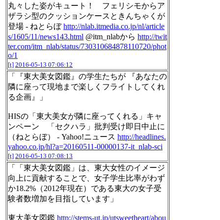
丸々した姿がキュート！ フェリシモからア
ザラシ型のクッションケースときんちゃくが
登場 - ねとらぼ
http://nlab.itmedia.co.jp/nl/article
s/1605/11/news143.html
@itm_nlabから
http://twit
ter.com/itm_nlab/status/730310684878110720/phot
o/1
[t]
2016-05-13 07:06:12
「『東大美女図鑑』の学生たちが 『あなたの
隣に座って現地まで楽しくフライトしてくれ
る企画』」
HISの「東大美女が隣に座ってくれる」キャ
ンペーン 「セクハラ」批判受け即日中止に
（ねとらぼ） - Yahoo!ニュース
http://headlines.
yahoo.co.jp/hl?a=20160511-00000137-it_nlab-sci
[t]
2016-05-13 07:08:13
「「東大美女図鑑」は、東大女性のイメージ
向上に貢献することで、女子学生比率がわず
か18.2%（2012年現在）である東大の女子受
験者数増加を目指しています」
東大美女図鑑
http://stems-ut.jp/utsweetheart/abou