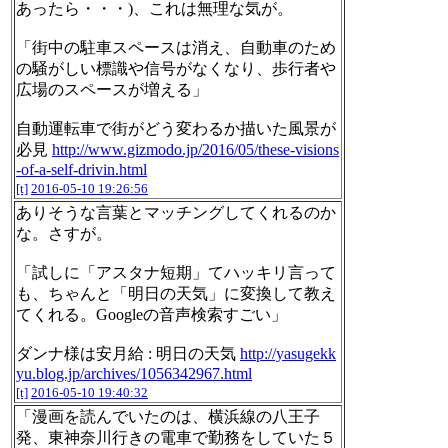
あったら・・・)、これは無理な気が。
「街中の駐車スペースは消え、自動車のため
の騒がしい標識や信号がなくなり、歩行者や
広場のスペースが増える」
自動運転車で街がどう変わるか描いた風景が
必見
http://www.gizmodo.jp/2016/05/these-visions
-of-a-self-drivin.html
[t]
2016-05-10 19:26:56
ありそうな言葉とマッチングしてくれるのか
な。さすが。
「試しに「アスタナ短期」てハッキリ言って
も、ちゃんと「明日の天気」に変換して教え
てくれる。Googleの音声検索すごい」
ダンナ様は安月給 : 明日の天気
http://yasugekk
yu.blog.jp/archives/1056342967.html
[t]
2016-05-10 19:40:32
「漫画を読んでいたのは、横浜線の八王子
発、東神奈川行きの電車で勤務をしていた５