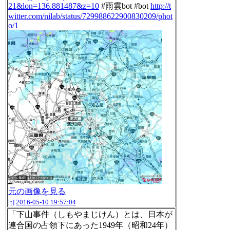
21&lon=136.881487&z=10
#雨雲bot #bot
http://t
witter.com/nilab/status/729988622900830209/phot
o/1
元の画像を見る
[t]
2016-05-10 19:57:04
「下山事件（しもやまじけん）とは、日本が
連合国の占領下にあった1949年（昭和24年）