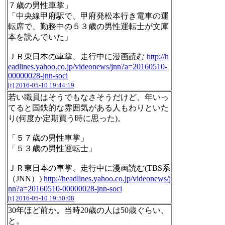
７歳の男性車掌」
「中央線甲府駅で、甲府発松本行き電車の運
転席で、勤務中の５３歳の男性運転士が文庫
本を読んでいた」
ＪＲ東日本の車掌、走行中に漫画読む
http://h
eadlines.yahoo.co.jp/videonews/jnn?a=20160510-
00000028-jnn-soci
[t]
2016-05-10 19:44:19
若い職員はそうでもなさそうだけど、年いっ
てると国鉄的な雰囲気がある人もわりといた
り(何度か定期買う時に思った)。
「５７歳の男性車掌」
「５３歳の男性運転士」
ＪＲ東日本の車掌、走行中に漫画読む(TBS系
（JNN）)
http://headlines.yahoo.co.jp/videonews/j
nn?a=20160510-00000028-jnn-soci
[t]
2016-05-10 19:50:08
30年ほど前か。当時20歳の人は50歳ぐらい、
と。