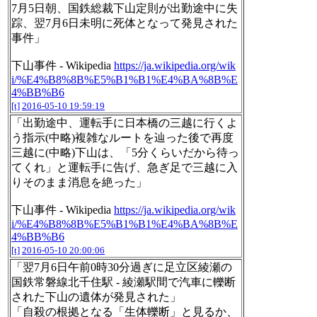
7月5日朝、国鉄総裁下山定則が出勤途中に失
踪、翌7月6日未明に死体となって発見された
事件」
下山事件 - Wikipedia
https://ja.wikipedia.org/wik
i/%E4%B8%8B%E5%B1%B1%E4%BA%8B%E
4%BB%B6
[t]
2016-05-10 19:59:19
「出勤途中、運転手に日本橋の三越に行くよ
う指示(中略)複雑なルートを辿った後で再度
三越に(中略)下山は、「5分くらいだから待っ
てくれ」と運転手に告げ、急ぎ足で三越に入
りそのまま消息を絶った」
下山事件 - Wikipedia
https://ja.wikipedia.org/wik
i/%E4%B8%8B%E5%B1%B1%E4%BA%8B%E
4%BB%B6
[t]
2016-05-10 20:00:06
「翌7月6日午前0時30分過ぎに足立区綾瀬の
国鉄常磐線北千住駅 - 綾瀬駅間で汽車に轢断
された下山の遺体が発見された」
「自殺の根拠となる「生体轢断」と見るか、