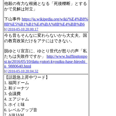
他殺の有力な根拠となる「死後轢断」とする
かで見解は対立」
下山事件
https://ja.wikipedia.org/wiki/%E4%B8%
8B%E5%B1%B1%E4%BA%8B%E4%BB%B6
[t]
2016-05-10 20:00:17
今も昔もそんなに変わらないから大丈夫。国
の教育政策だけをアテにはできない。
脱ゆとり宣言に、ゆとり世代が怒りの声「私
たちは失敗作ですか」
http://www.huffingtonpo
st.jp/2016/05/10/datu-yutori-kyouiku-hase-hiroshi_
n_9880640.html
[t]
2016-05-10 20:04:32
【話題急上昇中ワード】
1. 福岡ドーム
2. 和ドーナツ
3. 会議費
4. エアジャム
5. ホイミ味
6. レベルアップ音
7. AIRJAM