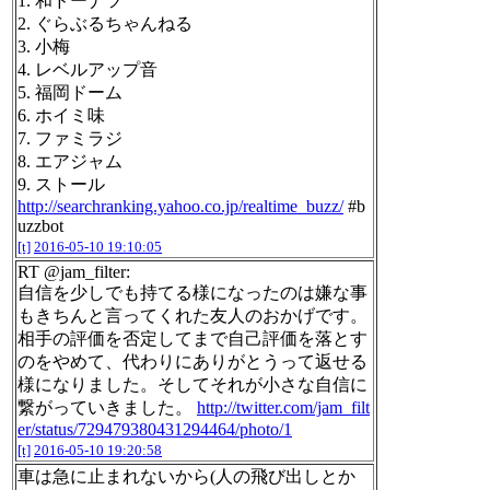
1. 和ドーナツ
2. ぐらぶるちゃんねる
3. 小梅
4. レベルアップ音
5. 福岡ドーム
6. ホイミ味
7. ファミラジ
8. エアジャム
9. ストール
http://searchranking.yahoo.co.jp/realtime_buzz/
#b
uzzbot
[t]
2016-05-10 19:10:05
RT @jam_filter:
自信を少しでも持てる様になったのは嫌な事
もきちんと言ってくれた友人のおかげです。
相手の評価を否定してまで自己評価を落とす
のをやめて、代わりにありがとうって返せる
様になりました。そしてそれが小さな自信に
繋がっていきました。
http://twitter.com/jam_filt
er/status/729479380431294464/photo/1
[t]
2016-05-10 19:20:58
車は急に止まれないから(人の飛び出しとか