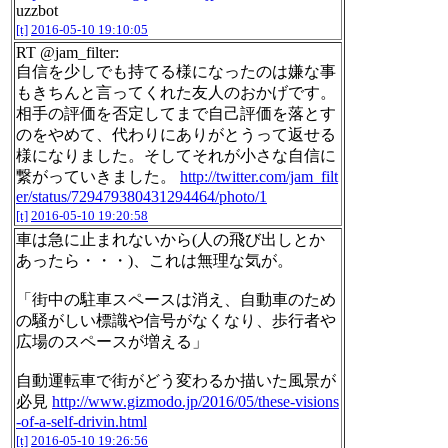
uzzbot
[t]
2016-05-10 19:10:05
RT @jam_filter:
自信を少しでも持てる様になったのは嫌な事
もきちんと言ってくれた友人のおかげです。
相手の評価を否定してまで自己評価を落とす
のをやめて、代わりにありがとうって返せる
様になりました。そしてそれが小さな自信に
繋がっていきました。
http://twitter.com/jam_filt
er/status/729479380431294464/photo/1
[t]
2016-05-10 19:20:58
車は急に止まれないから(人の飛び出しとか
あったら・・・)、これは無理な気が。
「街中の駐車スペースは消え、自動車のため
の騒がしい標識や信号がなくなり、歩行者や
広場のスペースが増える」
自動運転車で街がどう変わるか描いた風景が
必見
http://www.gizmodo.jp/2016/05/these-visions
-of-a-self-drivin.html
[t]
2016-05-10 19:26:56