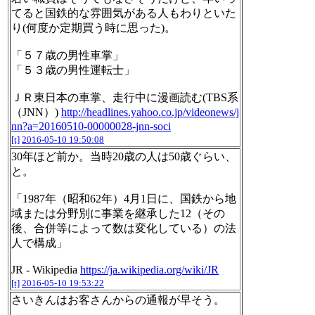
てると国鉄的な雰囲気がある人もわりといた
り(何度か定期買う時に思った)。
「５７歳の男性車掌」
「５３歳の男性運転士」
ＪＲ東日本の車掌、走行中に漫画読む(TBS系
（JNN）)
http://headlines.yahoo.co.jp/videonews/j
nn?a=20160510-00000028-jnn-soci
[t]
2016-05-10 19:50:08
30年ほど前か。当時20歳の人は50歳ぐらい、
と。
「1987年（昭和62年）4月1日に、国鉄から地
域または分野別に事業を継承した12（その
後、合併等によって数は変化している）の法
人で構成」
JR - Wikipedia
https://ja.wikipedia.org/wiki/JR
[t]
2016-05-10 19:53:22
さいきんはお客さんからの通報が早そう。