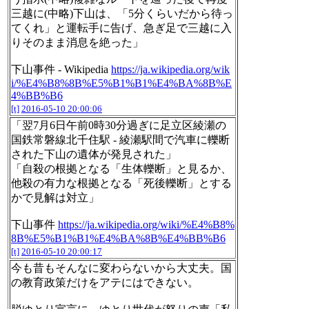
三越に(中略)下山は、「5分くらいだから待っ
てくれ」と運転手に告げ、急ぎ足で三越に入
りそのまま消息を絶った」
下山事件 - Wikipedia
https://ja.wikipedia.org/wik
i/%E4%B8%8B%E5%B1%B1%E4%BA%8B%E
4%BB%B6
[t]
2016-05-10 20:00:06
「翌7月6日午前0時30分過ぎに足立区綾瀬の
国鉄常磐線北千住駅 - 綾瀬駅間で汽車に轢断
された下山の遺体が発見された」
「自殺の根拠となる「生体轢断」と見るか、
他殺の有力な根拠となる「死後轢断」とする
かで見解は対立」
下山事件
https://ja.wikipedia.org/wiki/%E4%B8%
8B%E5%B1%B1%E4%BA%8B%E4%BB%B6
[t]
2016-05-10 20:00:17
今も昔もそんなに変わらないから大丈夫。国
の教育政策だけをアテにはできない。