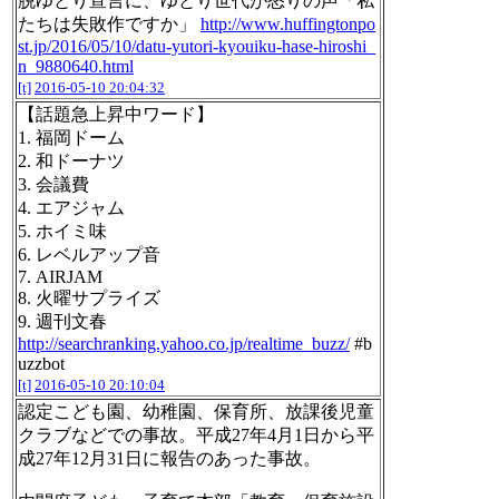
脱ゆとり宣言に、ゆとり世代が怒りの声「私
たちは失敗作ですか」
http://www.huffingtonpo
st.jp/2016/05/10/datu-yutori-kyouiku-hase-hiroshi_
n_9880640.html
[t]
2016-05-10 20:04:32
【話題急上昇中ワード】
1. 福岡ドーム
2. 和ドーナツ
3. 会議費
4. エアジャム
5. ホイミ味
6. レベルアップ音
7. AIRJAM
8. 火曜サプライズ
9. 週刊文春
http://searchranking.yahoo.co.jp/realtime_buzz/
#b
uzzbot
[t]
2016-05-10 20:10:04
認定こども園、幼稚園、保育所、放課後児童
クラブなどでの事故。平成27年4月1日から平
成27年12月31日に報告のあった事故。