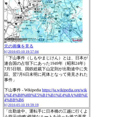
元の画像を見る
[t]
2016-05-10 19:57:04
「下山事件（しもやまじけん）とは、日本が
連合国の占領下にあった1949年（昭和24年）
7月5日朝、国鉄総裁下山定則が出勤途中に失
踪、翌7月6日未明に死体となって発見された
事件」
下山事件 - Wikipedia
https://ja.wikipedia.org/wik
i/%E4%B8%8B%E5%B1%B1%E4%BA%8B%E
4%BB%B6
[t]
2016-05-10 19:59:19
「出勤途中、運転手に日本橋の三越に行くよ
う指示(中略)複雑なルートを辿った後で再度