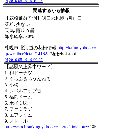
[t]
2016-05-10 19:10:05
関連するかも情報
【花粉飛散予測】明日の札幌 5月11日
花粉: 少ない
天気: 雨時々曇
降水確率: 80%
札幌市 北海道の花粉情報
http://kafun.yahoo.co.
jp/weather/detail/14162/
#花粉bot #bot
[t]
2016-05-10 19:00:07
【話題急上昇中ワード】
1. 和ドーナツ
2. ぐらぶるちゃんねる
3. 小梅
4. レベルアップ音
5. 福岡ドーム
6. ホイミ味
7. ファミラジ
8. エアジャム
9. ストール
http://searchranking.yahoo.co.jp/realtime_buzz/
#b