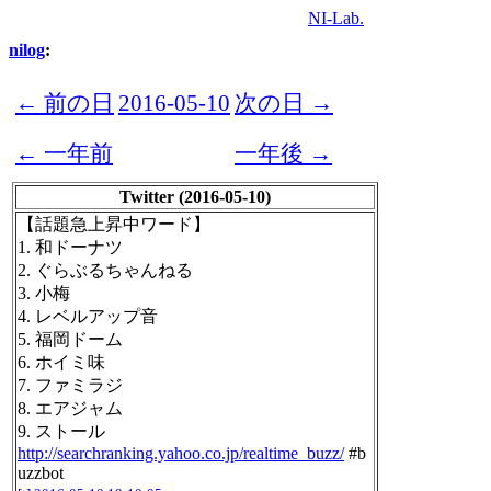
NI-Lab.
nilog
:
← 前の日
2016-05-10
次の日 →
← 一年前
一年後 →
Twitter (2016-05-10)
【話題急上昇中ワード】
1. 和ドーナツ
2. ぐらぶるちゃんねる
3. 小梅
4. レベルアップ音
5. 福岡ドーム
6. ホイミ味
7. ファミラジ
8. エアジャム
9. ストール
http://searchranking.yahoo.co.jp/realtime_buzz/
#b
uzzbot