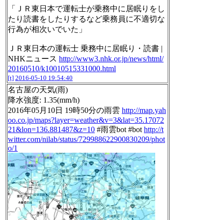
「ＪＲ東日本で運転士が乗務中に居眠りをし
たり読書をしたりするなど乗務員に不適切な
行為が相次いでいた」
ＪＲ東日本の運転士 乗務中に居眠り・読書 |
NHKニュース
http://www3.nhk.or.jp/news/html/
20160510/k10010515331000.html
[t]
2016-05-10 19:54:40
名古屋の天気(雨)
降水強度: 1.35(mm/h)
2016年05月10日 19時50分の雨雲
http://map.yah
oo.co.jp/maps?layer=weather&v=3&lat=35.17072
21&lon=136.881487&z=10
#雨雲bot #bot
http://t
witter.com/nilab/status/729988622900830209/phot
o/1