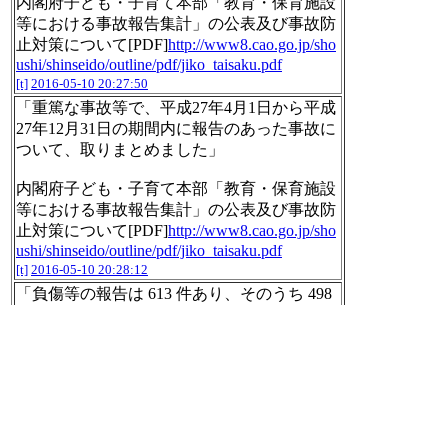
内閣府子ども・子育て本部「教育・保育施設
等における事故報告集計」の公表及び事故防
止対策について[PDF]
http://www8.cao.go.jp/sho
ushi/shinseido/outline/pdf/jiko_taisaku.pdf
[t]
2016-05-10 20:27:50
「重篤な事故等で、平成27年4月1日から平成
27年12月31日の期間内に報告のあった事故に
ついて、取りまとめました」
内閣府子ども・子育て本部「教育・保育施設
等における事故報告集計」の公表及び事故防
止対策について[PDF]
http://www8.cao.go.jp/sho
ushi/shinseido/outline/pdf/jiko_taisaku.pdf
[t]
2016-05-10 20:28:12
「負傷等の報告は 613 件あり、そのうち 498
件(81％)が骨折によるもの」
内閣府子ども・子育て本部「教育・保育施設
等における事故報告集計」の公表及び事故防
止対策について[PDF]
http://www8.cao.go.jp/sho
ushi/shinseido/outline/pdf/jiko_taisaku.pdf
[t]
2016-05-10 20:28:29