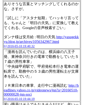
ありそうな言葉とマッチングしてくれるのか
な。さすが。
「試しに「アスタナ短期」てハッキリ言って
も、ちゃんと「明日の天気」に変換して教え
てくれる。Googleの音声検索すごい」
ダンナ様は安月給 : 明日の天気
http://yasugekk
yu.blog.jp/archives/1056342967.html
[t]
2016-05-10 19:40:32
「漫画を読んでいたのは、横浜線の八王子
発、東神奈川行きの電車で勤務をしていた５
７歳の男性車掌」
「中央線甲府駅で、甲府発松本行き電車の運
転席で、勤務中の５３歳の男性運転士が文庫
本を読んでいた」
ＪＲ東日本の車掌、走行中に漫画読む
http://h
eadlines.yahoo.co.jp/videonews/jnn?a=20160510-
00000028-jnn-soci
[t]
2016-05-10 19:44:19
若い職員はそうでもなさそうだけど、年いっ