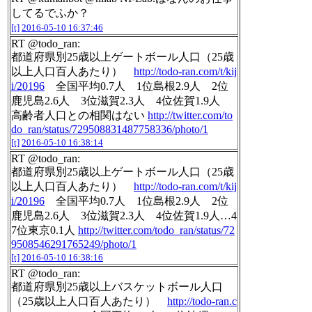
してるでふか？
[t]
2016-05-10 16:37:46
RT @todo_ran:
都道府県別25歳以上ゲートボール人口（25歳
以上人口百人あたり）
http://todo-ran.com/t/kij
i/20196
全国平均0.7人 1位島根2.9人 2位
鹿児島2.6人 3位滋賀2.3人 4位佐賀1.9人
高齢者人口との相関はない
http://twitter.com/to
do_ran/status/729508831487758336/photo/1
[t]
2016-05-10 16:38:14
RT @todo_ran:
都道府県別25歳以上ゲートボール人口（25歳
以上人口百人あたり）
http://todo-ran.com/t/kij
i/20196
全国平均0.7人 1位島根2.9人 2位
鹿児島2.6人 3位滋賀2.3人 4位佐賀1.9人…4
7位東京0.1人
http://twitter.com/todo_ran/status/72
9508546291765249/photo/1
[t]
2016-05-10 16:38:16
RT @todo_ran:
都道府県別25歳以上バスケットボール人口
（25歳以上人口百人あたり）
http://todo-ran.c