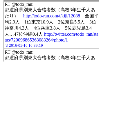
RT @todo_ran:
都道府県別東大合格者数（高校3年生千人あ
たり）
http://todo-ran.com/t/kiji/12088
全国平
均2.9人 1位東京10.9人 2位奈良5.5人 3位
神奈川4.3人 4位兵庫3.8人 5位鹿児島3.4
人…47位沖縄0.4人
http://twitter.com/todo_ran/sta
tus/720096865363083264/photo/1
[t]
2016-05-10 16:39:19
RT @todo_ran:
都道府県別東大合格者数（高校3年生千人あ
たり）
http://todo-ran.com/t/kiji/12088
全国平
均2.9人 1位東京10.9人 2位奈良5.5人 3位
神奈川4.3人 4位兵庫3.8人 東京は高校生の
百人に一人が東大に進学
http://twitter.com/todo
_ran/status/720097735395782656/photo/1
[t]
2016-05-10 16:39:22
RT @nhk_seikatsu:
【熊本 八代市 ２万５４３３人に避難勧告】
熊本県八代市は、１０日午後３時半、山間部
や山沿いの地域、それに昭和日進町の合わせ
て１万９０５世帯、２万５４３３人に避難勧
告を出しました。