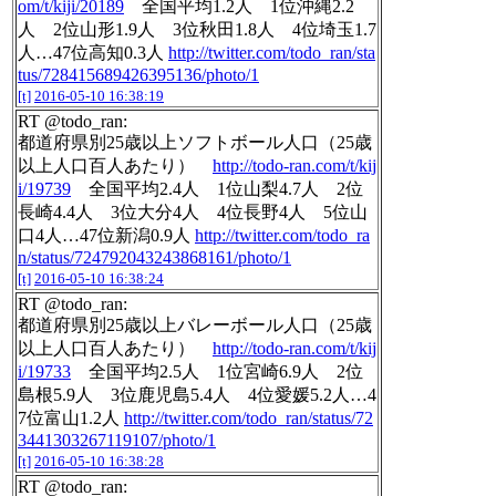
om/t/kiji/20189
全国平均1.2人 1位沖縄2.2
人 2位山形1.9人 3位秋田1.8人 4位埼玉1.7
人…47位高知0.3人
http://twitter.com/todo_ran/sta
tus/728415689426395136/photo/1
[t]
2016-05-10 16:38:19
RT @todo_ran:
都道府県別25歳以上ソフトボール人口（25歳
以上人口百人あたり）
http://todo-ran.com/t/kij
i/19739
全国平均2.4人 1位山梨4.7人 2位
長崎4.4人 3位大分4人 4位長野4人 5位山
口4人…47位新潟0.9人
http://twitter.com/todo_ra
n/status/724792043243868161/photo/1
[t]
2016-05-10 16:38:24
RT @todo_ran:
都道府県別25歳以上バレーボール人口（25歳
以上人口百人あたり）
http://todo-ran.com/t/kij
i/19733
全国平均2.5人 1位宮崎6.9人 2位
島根5.9人 3位鹿児島5.4人 4位愛媛5.2人…4
7位富山1.2人
http://twitter.com/todo_ran/status/72
3441303267119107/photo/1
[t]
2016-05-10 16:38:28
RT @todo_ran: