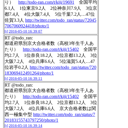
り）
http://todo-ran.com/t/kiji/19691
全国平均
6.1人 1位東京9.2人 2位神奈川7.9人 3位京
都7.4人 4位大阪7.4人 5位千葉7.2人…47位
佐賀3.3人
http://twitter.com/todo_ran/status/72045
7067060924418/photo/1
[t]
2016-05-10 16:39:07
RT @todo_ran:
都道府県別京大合格者数（高校3年生千人あ
たり）
http://todo-ran.com/t/kiji/15402
全国平
均2.7人 1位奈良18.2人 2位京都13.2人 3位
大阪7.2人 4位兵庫6.6人 5位滋賀5.4人…47
位岩手0.2人
http://twitter.com/todo_ran/status/720
183069412491264/photo/1
[t]
2016-05-10 16:39:11
RT @todo_ran:
都道府県別京大合格者数（高校3年生千人あ
たり）
http://todo-ran.com/t/kiji/15402
全国平
均2.7人 1位奈良18.2人 2位京都13.2人 3位
大阪7.2人 4位兵庫6.6人 京大合格者数は関
西一極集中型
http://twitter.com/todo_ran/status/7
20183155743797250/photo/1
[t]
2016-05-10 16:39:14