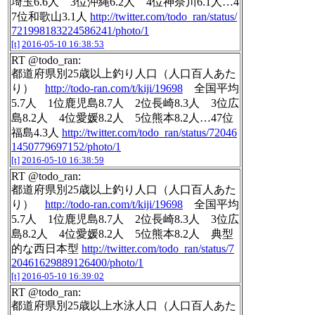
埼玉6.6人 3位沖縄6.2人 4位神奈川6.1人…4
7位和歌山3.1人
http://twitter.com/todo_ran/status/
721998183224586241/photo/1
[t]
2016-05-10 16:38:53
RT @todo_ran:
都道府県別25歳以上釣り人口（人口百人あた
り）
http://todo-ran.com/t/kiji/19698
全国平均
5.7人 1位鹿児島8.7人 2位長崎8.3人 3位広
島8.2人 4位愛媛8.2人 5位熊本8.2人…47位
福島4.3人
http://twitter.com/todo_ran/status/72046
1450779697152/photo/1
[t]
2016-05-10 16:38:59
RT @todo_ran:
都道府県別25歳以上釣り人口（人口百人あた
り）
http://todo-ran.com/t/kiji/19698
全国平均
5.7人 1位鹿児島8.7人 2位長崎8.3人 3位広
島8.2人 4位愛媛8.2人 5位熊本8.2人 典型
的な西日本型
http://twitter.com/todo_ran/status/7
20461629889126400/photo/1
[t]
2016-05-10 16:39:02
RT @todo_ran:
都道府県別25歳以上水泳人口（人口百人あた