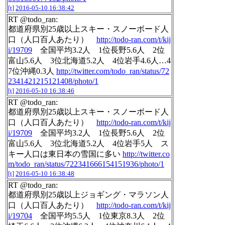
[t]
2016-05-10 16:38:42
RT @todo_ran:
都道府県別25歳以上スキー・スノーボード人
口（人口百人あたり）
http://todo-ran.com/t/kij
i/19709
全国平均3.2人 1位長野5.6人 2位
富山5.6人 3位北海道5.2人 4位岩手4.6人…4
7位沖縄0.3人
http://twitter.com/todo_ran/status/72
2341421215121408/photo/1
[t]
2016-05-10 16:38:46
RT @todo_ran:
都道府県別25歳以上スキー・スノーボード人
口（人口百人あたり）
http://todo-ran.com/t/kij
i/19709
全国平均3.2人 1位長野5.6人 2位
富山5.6人 3位北海道5.2人 4位岩手5人 ス
キー人口は東日本の雪国に多い
http://twitter.co
m/todo_ran/status/722341666154151936/photo/1
[t]
2016-05-10 16:38:48
RT @todo_ran:
都道府県別25歳以上ジョギング・マラソン人
口（人口百人あたり）
http://todo-ran.com/t/kij
i/19704
全国平均5.5人 1位東京8.3人 2位