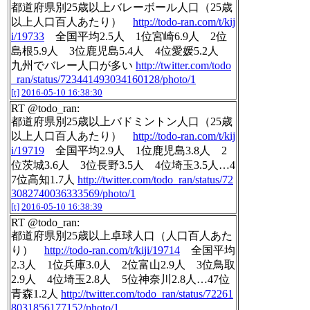
都道府県別25歳以上バレーボール人口（25歳
以上人口百人あたり）
http://todo-ran.com/t/kij
i/19733
全国平均2.5人 1位宮崎6.9人 2位
島根5.9人 3位鹿児島5.4人 4位愛媛5.2人
九州でバレー人口が多い
http://twitter.com/todo
_ran/status/723441493034160128/photo/1
[t]
2016-05-10 16:38:30
RT @todo_ran:
都道府県別25歳以上バドミントン人口（25歳
以上人口百人あたり）
http://todo-ran.com/t/kij
i/19719
全国平均2.9人 1位鹿児島3.8人 2
位茨城3.6人 3位長野3.5人 4位埼玉3.5人…4
7位高知1.7人
http://twitter.com/todo_ran/status/72
3082740036333569/photo/1
[t]
2016-05-10 16:38:39
RT @todo_ran:
都道府県別25歳以上卓球人口（人口百人あた
り）
http://todo-ran.com/t/kiji/19714
全国平均
2.3人 1位兵庫3.0人 2位富山2.9人 3位鳥取
2.9人 4位埼玉2.8人 5位神奈川2.8人…47位
青森1.2人
http://twitter.com/todo_ran/status/72261
8031856177152/photo/1