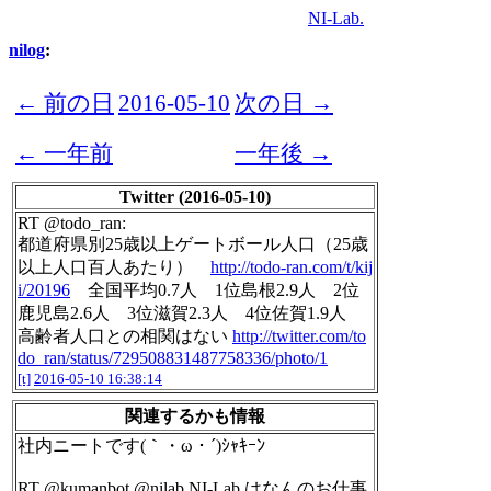
NI-Lab.
nilog
:
← 前の日
2016-05-10
次の日 →
← 一年前
一年後 →
Twitter (2016-05-10)
RT @todo_ran:
都道府県別25歳以上ゲートボール人口（25歳
以上人口百人あたり）
http://todo-ran.com/t/kij
i/20196
全国平均0.7人 1位島根2.9人 2位
鹿児島2.6人 3位滋賀2.3人 4位佐賀1.9人
高齢者人口との相関はない
http://twitter.com/to
do_ran/status/729508831487758336/photo/1
[t]
2016-05-10 16:38:14
関連するかも情報
社内ニートです(｀・ω・´)ｼｬｷｰﾝ
RT @kumanbot @nilab NI-Lab.はなんのお仕事