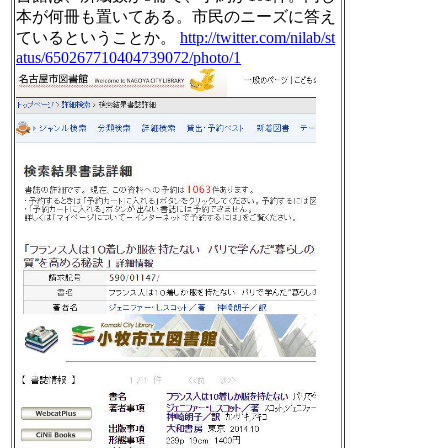
本が何冊も置いてある。市民のニーズに答え
ているということか。
http://twitter.com/nilab/st
atus/650267710404739072/photo/1