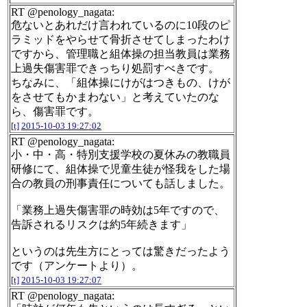
RT @penology_nagata:
危ないとあれだけ言われているのに10段のピ
ラミッドをやらせて骨折させてしまったわけ
ですから、管理職と組体操の担当教員は業務
上過失傷害罪できっちり処罰すべきです。
ちなみに、「組体操にけがはつきもの、けが
をさせてもかまわない」と考えていたのな
ら、傷害罪です。
[t]
2015-10-03 19:27:02
RT @penology_nagata:
小・中・高・特別支援学校の夏休みの教職員
研修にて、組体操で児童生徒が怪我をした場
合の教員の刑事責任についても話しました。
「業務上過失傷害罪の時効は5年ですので、
告訴されるリスクは約5年続きます」
というのは先生方にとっては驚きだったよう
です（アンケートより）。
[t]
2015-10-03 19:27:07
RT @penology_nagata: