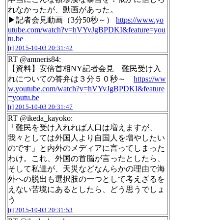
れなかったが、動画があった。
▶記者会見動画（3分50秒～）
https://www.yo
utube.com/watch?v=hVYvJgBPDKI&feature=you
tu.be
[t]
2015-10-03 20:31:42
RT @amneris84:
【資料】安倍首相NY記者会見 難民受け入
れについての答弁は３分５０秒～
https://ww
w.youtube.com/watch?v=hVYvJgBPDKI&feature
=youtu.be
[t]
2015-10-03 20:31:47
RT @ikeda_kayoko:
「難民を受け入れれば人口は増えますが、
我々としては外国人より自国人を増やしたい
のです」と内外のメディアに言ってしまった
わけ。これ、外国の首脳が言ったとしたら、
そして私達が、天災などなんらかの理由で海
外への脱出も選択肢の一つとして考えざるを
えない苦境にあるとしたら、どう思うでしょ
う
[t]
2015-10-03 20:31:53