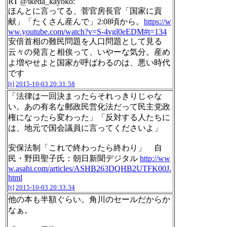
RT @ikeda_kayoko:
ほんとに言ってる、菅官房長官「国家に貢
献」「たくさん産んで」2:08頃から。
https://w
ww.youtube.com/watch?v=S-4vgl0eEDM#t=134
安倍首相の難民問題を人口問題として見る
云々の発言と相俟って、いやーな気分。産め
よ増やせよと国家が呼ばわるのは、悪い時代
です
[t]
2015-10-03 20:31:58
「法律は一回決まったらそれっきりじゃな
い。あの有名な郵政民営化法だって民主党政
権になったら変わった」「反対する人たちに
は、地元で国会議員に言ってくださいよ」
安保法制「これで終わったら終わり」 自
民・野田聖子氏：朝日新聞デジタル
http://ww
w.asahi.com/articles/ASHB263DQHB2UTFK00J.
html
[t]
2015-10-03 20:33:34
他の本も半額ぐらい。角川のセールだからか
なぁ。