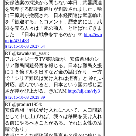
安保法案の採決から間もない本日，武器調達
を管理する防衛装備庁が創設されました．輸
出三原則が撤廃され，日本経団連は武器輸出
を「歓迎する」とコメント．歴史的には，武
器を売る人々は「死の商人」と呼ばれてきま
した．『日本は戦争をするのか』☞
http://iwn
m.jp/431483
[t]
2015-10-03 20:27:54
RT @kawakami_yasu:
アルジャジーラTV英語版が、安倍首相のシ
リア難民問題発言を報じる。日本は難民支援
に１６億ドルを出すなど金の話ばかり。一方
で「シリア難民は受け入れは拒否」と 冷たい
対応。読んでいると、日本という国の感じ悪
さが浮かび上がる。@AJAM
http://alj.am/vly3
[t]
2015-10-03 20:29:39
RT @product1954:
安倍首相「難民受け入れについて、人口問題
として申し上げれば、我々は移民を受け入れ
る前にやるべきことがある。それは女性の活
躍であり」
本当にこんな頓珍漢な暴言を？俄かに信じら