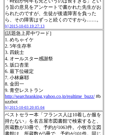
「時効が何年も先というのは長すぎる」とい
う旨の意見をアンケートで書かれた先生がお
られたのですが、生徒が後遺障害を負った
ら、その障害はずっと続くのですから……。
[t]
2015-10-03 19:27:13
[話題急上昇中ワード]
1. めちゃイケ
2. 5年生存率
3. 四銃士
4. オールスター感謝祭
5. 坂口杏里
6. 最下位確定
7. 小林麻耶
8. 金田一
9. 青空レストラン
http://searchranking.yahoo.co.jp/realtime_buzz/
#b
uzzbot
[t]
2015-10-03 20:05:04
ベストセラー本「フランス人は10着しか服を
持たない」を名古屋市図書館で検索すると、
所蔵数が33冊で、予約が1063件。小牧市立図
書館は、所蔵数が5冊で、予約が101件。同じ