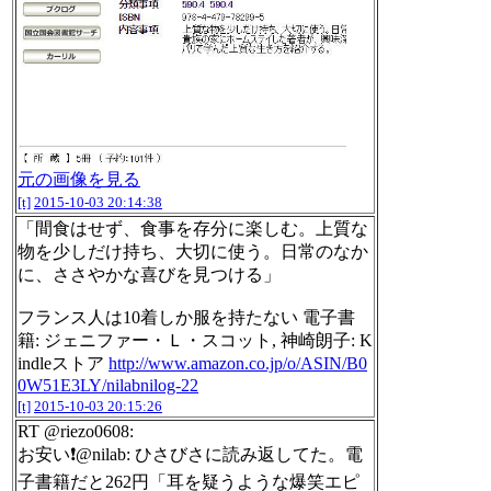
元の画像を見る
[t]
2015-10-03 20:14:38
「間食はせず、食事を存分に楽しむ。上質な
物を少しだけ持ち、大切に使う。日常のなか
に、ささやかな喜びを見つける」
フランス人は10着しか服を持たない 電子書
籍: ジェニファー・Ｌ・スコット, 神崎朗子: K
indleストア
http://www.amazon.co.jp/o/ASIN/B0
0W51E3LY/nilabnilog-22
[t]
2015-10-03 20:15:26
RT @riezo0608:
お安い❗@nilab: ひさびさに読み返してた。電
子書籍だと262円「耳を疑うような爆笑エピ