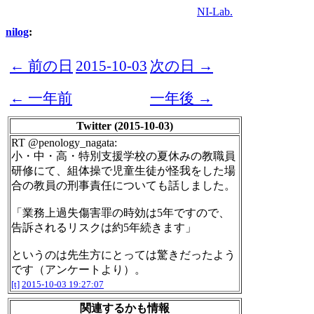
NI-Lab.
nilog
:
← 前の日
2015-10-03
次の日 →
← 一年前
一年後 →
Twitter (2015-10-03)
RT @penology_nagata:
小・中・高・特別支援学校の夏休みの教職員
研修にて、組体操で児童生徒が怪我をした場
合の教員の刑事責任についても話しました。
「業務上過失傷害罪の時効は5年ですので、
告訴されるリスクは約5年続きます」
というのは先生方にとっては驚きだったよう
です（アンケートより）。
[t]
2015-10-03 19:27:07
関連するかも情報