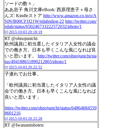
ソードの数々」
ああ息子 角川文庫eBook: 西原理恵子＋母さ
んズ: Kindleストア
http://www.amazon.co.jp/o/A
SIN/B00CFJJ21W/nilabnilog-22
http://twitter.com/
nilab/status/650246733222572032/photo/1
[t]
2015-10-03 20:18:19
RT @ohnojunichi:
欧州議員に初当選したイタリア人女性の議会
での働き方。日本も早くこんな風になれば良
いと思います。
http://twitter.com/ohnojunichi/sta
tus/494188611890212865/photo/1
[t]
2015-10-03 20:22:52
子連れでお仕事。
「欧州議員に初当選したイタリア人女性の議
会での働き方。日本も早くこんな風になれば
良いと思います」
https://twitter.com/ohnojunichi/status/64864684559
8601216
[t]
2015-10-03 20:23:28
RT @Iwanamishoten: