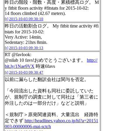
昨日の階段・階数・高度・累積標高ログ。 M
y fitbit floors activity #fitstats for 2015-10-02:
14 floors climbed (42.67 meters).
[t]
2015-10-03 09:30:10
昨日の活動割合ログ。 My fitbit time activity #fi
tstats for 2015-10-02:
Very Active: 14min,
Sedentary: 21hrs 8min.
[t]
2015-10-03 09:30:13
RT @favlook:
@nilab 10 favs!おめでとうございます。
http://
bit.ly/1Nae9VX
時速6favs
[t]
2015-10-03 09:30:47
以前に漏らした翻訳会社は関与を否定。
「今回流出した資料も同社に委託していた
が、規制庁の調査に対して同社は「第三者に
外注したのは一部分だけ」などと説明」
＜規制庁＞原発関連資料、大量流出 経路特
定できず
http://headlines.yahoo.co.jp/hl?a=20151
003-00000006-mai-sctch