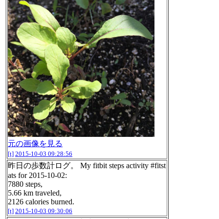
元の画像を見る
[t]
2015-10-03 09:28:56
昨日の歩数計ログ。 My fitbit steps activity #fitst
ats for 2015-10-02:
7880 steps,
5.66 km traveled,
2126 calories burned.
[t]
2015-10-03 09:30:06