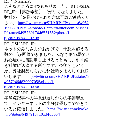
RT @NissanJP:
こんなところに4つもありました。 RT @SHA
RP_JP: 【拡散希望】 ゜がなくなりました。
弊社の ゜を見かけられた方は至急ご連絡くだ
さい。
http://twitter.com/SHARP_JP/status/64952
1993318993924/photo/1
http://twitter.com/NissanJ
P/status/649573017446551552/photo/1
[t]
2015-10-03 09:12:49
RT @SHARP_JP:
ネットのみなさんのおかげで、予想を超える
数の ゜が回収できました。みなさまの暖かい
お心遣いに感謝申し上げるとともに、引き続
き社業に邁進する所存です。今後ともどう
か、弊社製品ならびに弊社垢をよろしくお願
いします。
http://twitter.com/SHARP_JP/status/6
49579464829997056/photo/1
[t]
2015-10-03 09:13:00
RT @SHARP_JP:
半濁点記事への半意趣返しからの半謝罪文
で、インターネットの半分は優しさでできて
いると確信しました。
https://twitter.com/kyoko
_np/status/649791871053463554