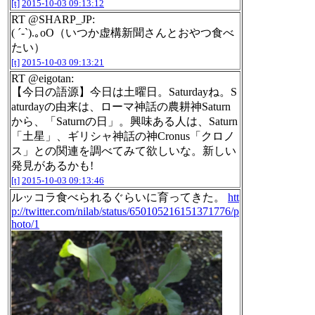
[t]
2015-10-03 09:13:12
RT @SHARP_JP:
( ´-`).｡oO（いつか虚構新聞さんとおやつ食べ
たい）
[t]
2015-10-03 09:13:21
RT @eigotan:
【今日の語源】今日は土曜日。Saturdayね。S
aturdayの由来は、ローマ神話の農耕神Saturn
から、「Saturnの日」。興味ある人は、Saturn
「土星」、ギリシャ神話の神Cronus「クロノ
ス」との関連を調べてみて欲しいな。新しい
発見があるかも!
[t]
2015-10-03 09:13:46
ルッコラ食べられるぐらいに育ってきた。
htt
p://twitter.com/nilab/status/650105216151371776/p
hoto/1