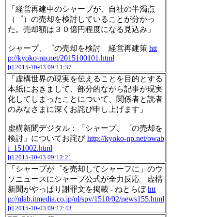
「経営再建中のシャープが、自社の半濁点
（゜）の売却を検討していることが分かっ
た。売却額は３０億円程度になる見込み」
シャープ、゜の売却を検討 経営再建策
htt
p://kyoko-np.net/2015100101.html
[t]
2015-10-03 09:11:37
「虚構世界の現実を伝えることを目的とする
本紙におきまして、部分的ながら記事が現実
化してしまったことについて、関係者と読者
のみなさまに深くお詫び申し上げます」
虚構新聞デジタル：「シャープ、゜の売却を
検討」についてお詫び
http://kyoko-np.net/owab
i_151002.html
[t]
2015-10-03 09:12:21
「シャープが゜を売却してシャーフに」のウ
ソニュースにシャープ公式が全力反応 虚構
新聞がやっぱり謝罪文を掲載 - ねとらぼ
htt
p://nlab.itmedia.co.jp/nl/spv/1510/02/news155.html
[t]
2015-10-03 09:12:43