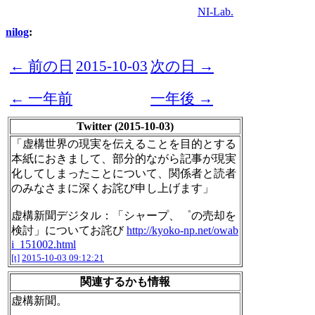
NI-Lab.
nilog
:
← 前の日
2015-10-03
次の日 →
← 一年前
一年後 →
Twitter (2015-10-03)
「虚構世界の現実を伝えることを目的とする
本紙におきまして、部分的ながら記事が現実
化してしまったことについて、関係者と読者
のみなさまに深くお詫び申し上げます」
虚構新聞デジタル：「シャープ、゜の売却を
検討」についてお詫び
http://kyoko-np.net/owab
i_151002.html
[t]
2015-10-03 09:12:21
関連するかも情報
虚構新聞。