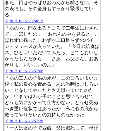
きた。目はやっぱりおわんから離さない。そ
の表情も、その全身もすっかり緊張してい
る」
[t]
2015-10-02 23:56:19
「あのネ、門を出るところで二年生におされ
て、こぼしたの」 「おわんの中を見ると、こ
ぼれずに残った、わずか二口足らずのパイ
ン・ジュースが入っていた。 「今日の給食は
ネ、ひと口いただいてみたら、とてもおいし
かったもんだから……さあ、お父さん、おあ
がりよ、おいしいのよ」」
[t]
2015-10-02 23:57:06
「あの二人の子供の死が、このごろいよいよ
鋭く私の良心を責める。あの当時はむしろい
いことをしてやったとさえ思っていたのだ
が、いまではわが子のことと思い合わせて、
どうも気にかかって仕方がない。どうせ死ぬ
べき重い症状ではあったが、私に心の底から
救ってやりたいとの気持ちのなかった」
[t]
2015-10-02 23:57:28
「一人は女の子で四歳。父は戦死して、母ひ