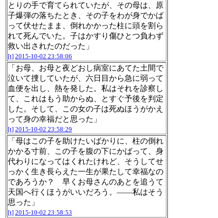
とりの手で育てられていたが、その母は、原
子爆弾の落ちたとき、その子をわが身でかば
って伏せたまま、倒れかかった柱に頭を割ら
れて死んでいた。子はかすり傷ひとつ負わず
救い出されたのだった」
[t]
2015-10-02 23:58:06
「お母、お母と夜どおし病室にあてた土間で
泣いて捜していたが、六日目から急に弱って
血便を出し、熱を発した。私はそれを診察し
て、これはもう助からぬ、とすぐ予後を判定
した。そして、この女の子は死ぬほうがかえ
って身の幸福だと思った」
[t]
2015-10-02 23:58:29
「母はこの子を助けたいばかりに、柱の倒れ
かかる寸前、この子を腹の下にかばって、身
代わりになってはくれたけれど、そうしてせ
っかく生き長らえた一生が果たして幸福なの
であろうか？ 早くお母さんのあとを追うて
天国へ行くほうがいいだろう。――私はそう
思った」
[t]
2015-10-02 23:58:53