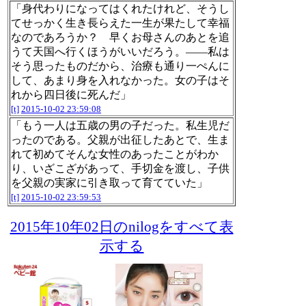
「身代わりになってはくれたけれど、そうし
てせっかく生き長らえた一生が果たして幸福
なのであろうか？ 早くお母さんのあとを追
うて天国へ行くほうがいいだろう。――私は
そう思ったものだから、治療も通り一ぺんに
して、あまり身を入れなかった。女の子はそ
れから四日後に死んだ」
[t]
2015-10-02 23:59:08
「もう一人は五歳の男の子だった。私生児だ
ったのである。父親が出征したあとで、生ま
れて初めてそんな女性のあったことがわか
り、いざこざがあって、手切金を渡し、子供
を父親の実家に引き取って育てていた」
[t]
2015-10-02 23:59:53
2015年10年02日のnilogをすべて表
示する