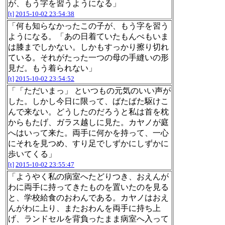
が、もう字を習うようになる」
[t]
2015-10-02 23:54:38
「何も知らなかったこの子が、もう字を習う
ようになる。「あの日着ていたもんぺもいま
は膝までしかない。しかもすっかり擦り切れ
ている。それがたった一つの母の手縫いの形
見だ。もう着られない」
[t]
2015-10-02 23:54:52
「「ただいまっ」 といつもの元気のいい声が
した。しかし今日に限って、ばたばた駆けこ
んで来ない。どうしたのだろうと私は首を枕
からもたげ、ガラス越しに見た。カヤノが庭
へはいって来た。両手に何かを持って、一心
にそれを見つめ、すり足でしずかにしずかに
歩いてくる」
[t]
2015-10-02 23:55:47
「ようやく私の病室へたどりつき、おえんが
わに両手に持ってきたものを置いたのを見る
と、学校給食のおわんである。カヤノはおえ
んがわに上り、またおわんを両手に持ち上
げ、ランドセルを背負ったまま病室へ入って