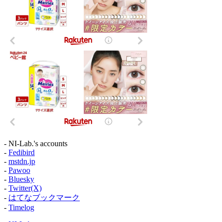
- NI-Lab.'s accounts
-
Fedibird
-
mstdn.jp
-
Pawoo
-
Bluesky
-
Twitter(X)
-
はてなブックマーク
-
Timelog