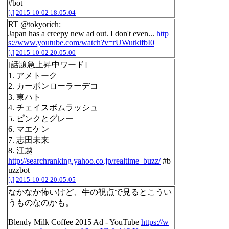
#bot
[t]
2015-10-02 18:05:04
RT @tokyorich:
Japan has a creepy new ad out. I don't even...
http
s://www.youtube.com/watch?v=rUWutkifbI0
[t]
2015-10-02 20:05:00
[話題急上昇中ワード]
1. アメトーク
2. カーボンローラーデコ
3. 東ハト
4. チェイスボムラッシュ
5. ピンクとグレー
6. マエケン
7. 志田未来
8. 江越
http://searchranking.yahoo.co.jp/realtime_buzz/
#b
uzzbot
[t]
2015-10-02 20:05:05
なかなか怖いけど、牛の視点で見るとこうい
うものなのかも。
Blendy Milk Coffee 2015 Ad - YouTube
https://w