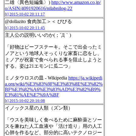
二雄〈異色短編集〉)
http://www.amazon.co.jp/
o/ASIN/4091920616/nilabnilog-22
[t]
2015-10-02 20:11:17
@dollazito 食肉加工＞＜ びびる
[t]
2015-10-02 20:11:45
主人公の説明いいのか(；´Д｀)
「好物はビーフステーキ。そこで出会ったミ
ノアという地球人そっくりな家畜に恋をし、
ミノアが祝宴で食べられる事を阻止しようと
する。姿は21エモンに瓜二つ」
ミノタウロスの皿 - Wikipedia
https://ja.wikipedi
a.org/wiki/%E3%83%9F%E3%83%8E%E3%82%
BF%E3%82%A6%E3%83%AD%E3%82%B9%
E3%81%AE%E7%9A%BF
[t]
2015-10-02 20:16:08
イノックス星の人類（ズン類）
「ウスを美味しく食べるために麻酔薬とソー
スを兼ねた人工血液や「活け造り」用の人工
心肺を作るなど、部分的に高いテクノロジー