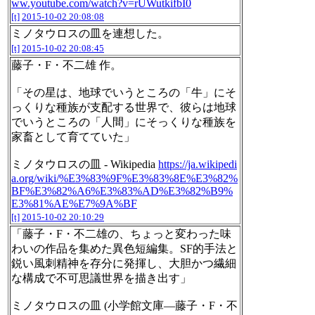
ww.youtube.com/watch?v=rUWutkifbI0
[t]
2015-10-02 20:08:08
ミノタウロスの皿を連想した。
[t]
2015-10-02 20:08:45
藤子・F・不二雄 作。
「その星は、地球でいうところの「牛」にそ
っくりな種族が支配する世界で、彼らは地球
でいうところの「人間」にそっくりな種族を
家畜として育てていた」
ミノタウロスの皿 - Wikipedia
https://ja.wikipedi
a.org/wiki/%E3%83%9F%E3%83%8E%E3%82%
BF%E3%82%A6%E3%83%AD%E3%82%B9%
E3%81%AE%E7%9A%BF
[t]
2015-10-02 20:10:29
「藤子・F・不二雄の、ちょっと変わった味
わいの作品を集めた異色短編集。SF的手法と
鋭い風刺精神を存分に発揮し、大胆かつ繊細
な構成で不可思議世界を描き出す」
ミノタウロスの皿 (小学館文庫―藤子・F・不