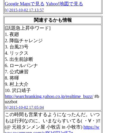
Google Mapsで見る
Yahoo!地図で見る
[t]
2015-10-02 17:13:57
関連するかも情報
[話題急上昇中ワード]
1. 夜廻
2. 降臨チャレンジ
3. 台風23号
4. リックス
5. 出生前診断
6. ロールパンナ
7. 公式練習
8. 将暉
9. 村上大介
10. 沢口靖子
http://searchranking.yahoo.co.jp/realtime_buzz/
#b
uzzbot
[t]
2015-10-02 17:05:04
この時間も営業するようになったんだ。いつ
もは行列なのに、いまならすいてる( ・∀・)!!
(@ 元祖タンメン屋 小牧店 in 小牧市)
https://w
ww.swarmapp.com/c/fKk0TUejE7q