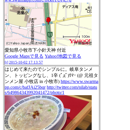
愛知県小牧市下小針天神 付近
Google Mapsで見る
Yahoo!地図で見る
[t]
2015-10-02 17:13:57
はじめて来たのでシンプルに。岐阜タンメ
ン、トッピングなし、1辛 (ﾟдﾟ)ｳﾏｰ (@ 元祖タ
ンメン屋 小牧店 in 小牧市)
https://www.swarma
pp.com/c/bafJAi25bqr
http://twitter.com/nilab/statu
s/649864343992041472/photo/1