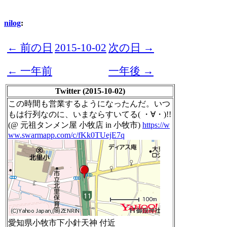
nilog
:
← 前の日
2015-10-02
次の日 →
← 一年前
一年後 →
Twitter (2015-10-02)
この時間も営業するようになったんだ。いつ
もは行列なのに、いまならすいてる( ・∀・)!!
(@ 元祖タンメン屋 小牧店 in 小牧市)
https://w
ww.swarmapp.com/c/fKk0TUejE7q
愛知県小牧市下小針天神 付近