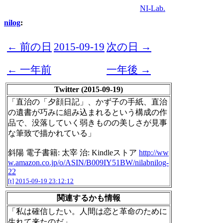
NI-Lab.
nilog
:
← 前の日
2015-09-19
次の日 →
← 一年前
一年後 →
Twitter (2015-09-19)
「直治の「夕顔日記」、かず子の手紙、直治
の遺書が巧みに組み込まれるという構成の作
品で、没落していく弱きものの美しさが見事
な筆致で描かれている」
斜陽 電子書籍: 太宰 治: Kindleストア
http://ww
w.amazon.co.jp/o/ASIN/B009IY51BW/nilabnilog-
22
[t]
2015-09-19 23:12:12
関連するかも情報
「私は確信したい。人間は恋と革命のために
生れて来たのだ」