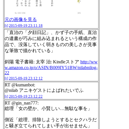
元の画像を見る
[t]
2015-09-19 23:11:18
「直治の「夕顔日記」、かず子の手紙、直治
の遺書が巧みに組み込まれるという構成の作
品で、没落していく弱きものの美しさが見事
な筆致で描かれている」
斜陽 電子書籍: 太宰 治: Kindleストア
http://ww
w.amazon.co.jp/o/ASIN/B009IY51BW/nilabnilog-
22
[t]
2015-09-19 23:12:12
RT @kumanbot:
@nilab アニキゲストによばれたいでふ
[t]
2015-09-19 23:12:22
RT @gin_nan777:
総理「女の壁か、小賢しい…無駄な事を」
側近「総理、排除しようとするとセクハラだ
と騒ぎ立てられてしまい手が出せません」