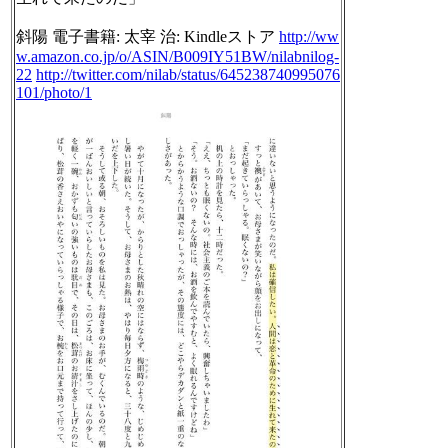
斜陽 電子書籍: 太宰 治: Kindleストア
http://ww
w.amazon.co.jp/o/ASIN/B009IY51BW/nilabnilog-
22
http://twitter.com/nilab/status/645238740995076
101/photo/1