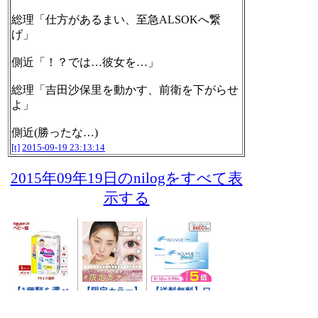
総理「仕方があるまい、至急ALSOKへ繋
げ」
側近「！？では…彼女を…」
総理「吉田沙保里を動かす、前衛を下がらせ
よ」
側近(勝ったな…)
[t]
2015-09-19 23:13:14
2015年09年19日のnilogをすべて表
示する