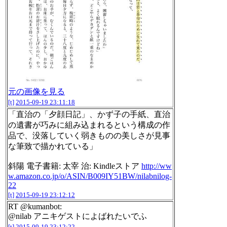
元の画像を見る
[t]
2015-09-19 23:11:18
「直治の「夕顔日記」、かず子の手紙、直治
の遺書が巧みに組み込まれるという構成の作
品で、没落していく弱きものの美しさが見事
な筆致で描かれている」
斜陽 電子書籍: 太宰 治: Kindleストア
http://ww
w.amazon.co.jp/o/ASIN/B009IY51BW/nilabnilog-
22
[t]
2015-09-19 23:12:12
RT @kumanbot:
@nilab アニキゲストによばれたいでふ
[t]
2015-09-19 23:12:22