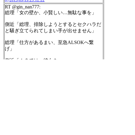
RT @gin_nan777:
総理「女の壁か、小賢しい…無駄な事を」
側近「総理、排除しようとするとセクハラだ
と騒ぎ立てられてしまい手が出せません」
総理「仕方があるまい、至急ALSOKへ繋
げ」
側近「！？では…彼女を…」
総理「吉田沙保里を動かす、前衛を下がらせ
よ」
側近(勝ったな…)
[t]
2015-09-19 23:13:14
2015年09年19日のnilogをすべて表
示する