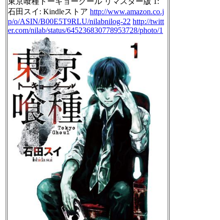
東京喰種トーキョーグール リマスター版 1:
石田スイ: Kindleストア
http://www.amazon.co.j
p/o/ASIN/B00E5T9RLU/nilabnilog-22
http://twitt
er.com/nilab/status/645236830778953728/photo/1