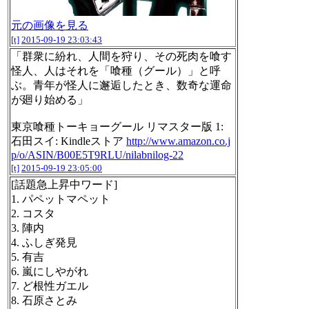
元の画像を見る
[t]
2015-09-19 23:03:43
「群衆に紛れ、人間を狩り、その死肉を喰す
怪人、人はそれを「喰種（グール）」と呼
ぶ。青年が怪人に邂逅したとき、数奇な運命
が廻り始める」
東京喰種トーキョーグール リマスター版 1:
石田スイ: Kindleストア
http://www.amazon.co.j
p/o/ASIN/B00E5T9RLU/nilabnilog-22
[t]
2015-09-19 23:05:00
[話題急上昇中ワード]
1. パペットマペット
2. コスタ
3. 陣内
4. ふしぎ発見
5. 有吉
6. 嵐にしやがれ
7. ど根性ガエル
8. 石原さとみ