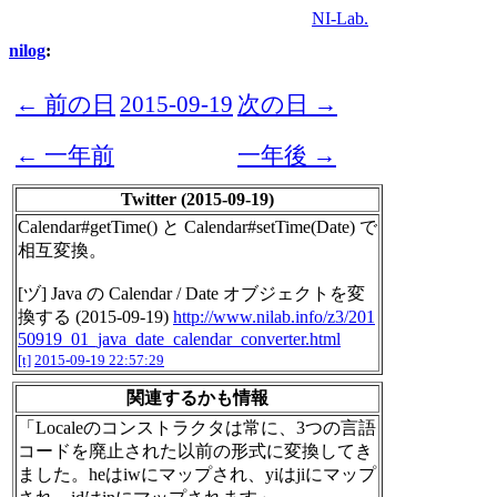
NI-Lab.
nilog
:
← 前の日
2015-09-19
次の日 →
← 一年前
一年後 →
Twitter (2015-09-19)
Calendar#getTime() と Calendar#setTime(Date) で
相互変換。
[ヅ] Java の Calendar / Date オブジェクトを変
換する (2015-09-19)
http://www.nilab.info/z3/201
50919_01_java_date_calendar_converter.html
[t]
2015-09-19 22:57:29
関連するかも情報
「Localeのコンストラクタは常に、3つの言語
コードを廃止された以前の形式に変換してき
ました。heはiwにマップされ、yiはjiにマップ