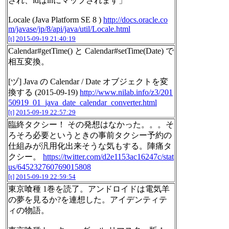
され、idはinにマップされます」
Locale (Java Platform SE 8 )
http://docs.oracle.co
m/javase/jp/8/api/java/util/Locale.html
[t]
2015-09-19 21:40:19
Calendar#getTime() と Calendar#setTime(Date) で
相互変換。
[ヅ] Java の Calendar / Date オブジェクトを変
換する (2015-09-19)
http://www.nilab.info/z3/201
50919_01_java_date_calendar_converter.html
[t]
2015-09-19 22:57:29
臨終タクシー！ その発想はなかった。。。そ
ろそろ必要というときの事前タクシー予約の
仕組みが汎用化出来そうな気もする。陣痛タ
クシー。
https://twitter.com/d2e1153ac16247c/stat
us/645232760769015808
[t]
2015-09-19 22:59:54
東京喰種 1巻を読了。アンドロイドは電気羊
の夢を見るか?を連想した。アイデンティテ
ィの物語。