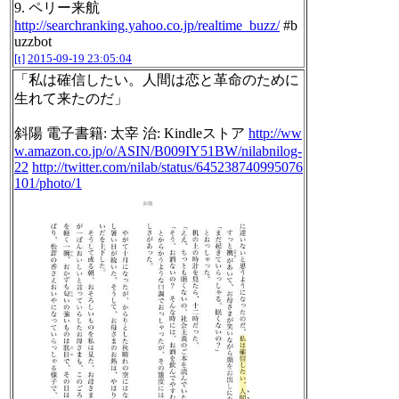
9. ペリー来航
http://searchranking.yahoo.co.jp/realtime_buzz/
#b
uzzbot
[t]
2015-09-19 23:05:04
「私は確信したい。人間は恋と革命のために
生れて来たのだ」
斜陽 電子書籍: 太宰 治: Kindleストア
http://ww
w.amazon.co.jp/o/ASIN/B009IY51BW/nilabnilog-
22
http://twitter.com/nilab/status/645238740995076
101/photo/1