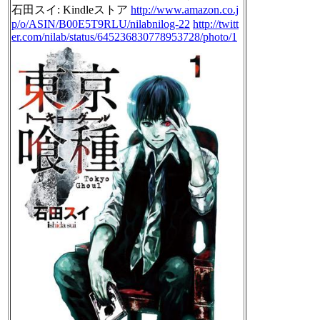
石田スイ: Kindleストア
http://www.amazon.co.j
p/o/ASIN/B00E5T9RLU/nilabnilog-22
http://twitt
er.com/nilab/status/645236830778953728/photo/1