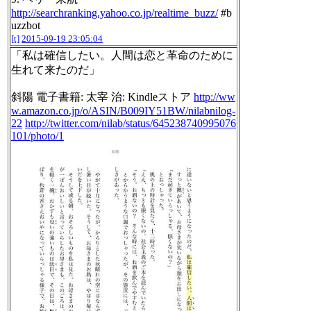
http://searchranking.yahoo.co.jp/realtime_buzz/
#b
uzzbot
[t]
2015-09-19 23:05:04
「私は確信したい。人間は恋と革命のために
生れて来たのだ」
斜陽 電子書籍: 太宰 治: Kindleストア
http://ww
w.amazon.co.jp/o/ASIN/B009IY51BW/nilabnilog-
22
http://twitter.com/nilab/status/645238740995076
101/photo/1