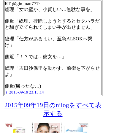
RT @gin_nan777:
総理「女の壁か、小賢しい…無駄な事を」
側近「総理、排除しようとするとセクハラだ
と騒ぎ立てられてしまい手が出せません」
総理「仕方があるまい、至急ALSOKへ繋
げ」
側近「！？では…彼女を…」
総理「吉田沙保里を動かす、前衛を下がらせ
よ」
側近(勝ったな…)
[t]
2015-09-19 23:13:14
2015年09年19日のnilogをすべて表
示する