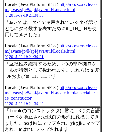
Locale (Java Platform SE 8 )
http://docs.oracle.co
m/javase/jp/8/api/java/util/Locale.html
[t]
2015-09-19 21:38:50
「Javaでは、タイで使用されているタイ語と
ともにタイ数字を表すためにth_TH_THを使
用してきました」
Locale (Java Platform SE 8 )
http://docs.oracle.co
m/javase/jp/8/api/java/util/Locale.html
[t]
2015-09-19 21:39:21
「互換性を維持するため、2つの非準拠ロケ
ールが特例として扱われます。これらはja_JP
_JPおよびth_TH_THです」
Locale (Java Platform SE 8 )
http://docs.oracle.co
m/javase/jp/8/api/java/util/Locale.html#special_cas
es_constructor
[t]
2015-09-19 21:39:49
「Localeのコンストラクタは常に、3つの言語
コードを廃止された以前の形式に変換してき
ました。heはiwにマップされ、yiはjiにマップ
され、idはinにマップされます」