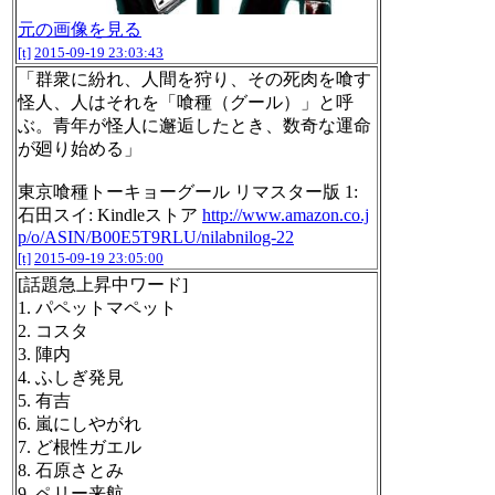
元の画像を見る
[t]
2015-09-19 23:03:43
「群衆に紛れ、人間を狩り、その死肉を喰す
怪人、人はそれを「喰種（グール）」と呼
ぶ。青年が怪人に邂逅したとき、数奇な運命
が廻り始める」
東京喰種トーキョーグール リマスター版 1:
石田スイ: Kindleストア
http://www.amazon.co.j
p/o/ASIN/B00E5T9RLU/nilabnilog-22
[t]
2015-09-19 23:05:00
[話題急上昇中ワード]
1. パペットマペット
2. コスタ
3. 陣内
4. ふしぎ発見
5. 有吉
6. 嵐にしやがれ
7. ど根性ガエル
8. 石原さとみ
9. ペリー来航