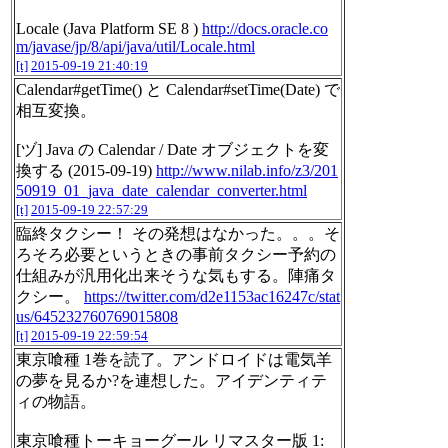
Locale (Java Platform SE 8 )
http://docs.oracle.co
m/javase/jp/8/api/java/util/Locale.html
[t]
2015-09-19 21:40:19
Calendar#getTime() と Calendar#setTime(Date) で
相互変換。
[ヅ] Java の Calendar / Date オブジェクトを変
換する (2015-09-19)
http://www.nilab.info/z3/201
50919_01_java_date_calendar_converter.html
[t]
2015-09-19 22:57:29
臨終タクシー！ その発想はなかった。。。そ
ろそろ必要というときの事前タクシー予約の
仕組みが汎用化出来そうな気もする。陣痛タ
クシー。
https://twitter.com/d2e1153ac16247c/stat
us/645232760769015808
[t]
2015-09-19 22:59:54
東京喰種 1巻を読了。アンドロイドは電気羊
の夢を見るか?を連想した。アイデンティテ
ィの物語。
東京喰種トーキョーグール リマスター版 1: