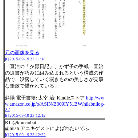
元の画像を見る
[t]
2015-09-19 23:11:18
「直治の「夕顔日記」、かず子の手紙、直治
の遺書が巧みに組み込まれるという構成の作
品で、没落していく弱きものの美しさが見事
な筆致で描かれている」
斜陽 電子書籍: 太宰 治: Kindleストア
http://ww
w.amazon.co.jp/o/ASIN/B009IY51BW/nilabnilog-
22
[t]
2015-09-19 23:12:12
RT @kumanbot:
@nilab アニキゲストによばれたいでふ
[t]
2015-09-19 23:12:22