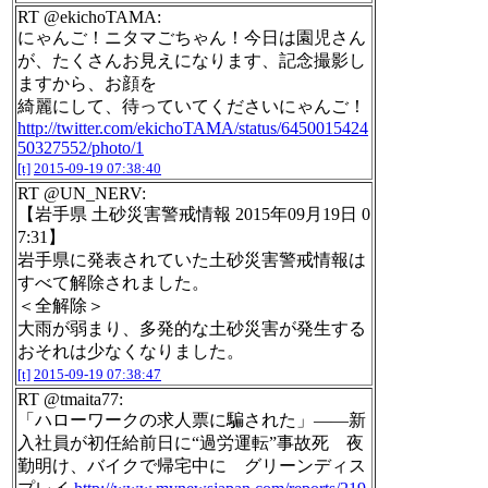
RT @ekichoTAMA:
にゃんご！ニタマごちゃん！今日は園児さん
が、たくさんお見えになります、記念撮影し
ますから、お顔を
綺麗にして、待っていてくださいにゃんご！
http://twitter.com/ekichoTAMA/status/6450015424
50327552/photo/1
[t]
2015-09-19 07:38:40
RT @UN_NERV:
【岩手県 土砂災害警戒情報 2015年09月19日 0
7:31】
岩手県に発表されていた土砂災害警戒情報は
すべて解除されました。
＜全解除＞
大雨が弱まり、多発的な土砂災害が発生する
おそれは少なくなりました。
[t]
2015-09-19 07:38:47
RT @tmaita77:
「ハローワークの求人票に騙された」――新
入社員が初任給前日に“過労運転”事故死 夜
勤明け、バイクで帰宅中に グリーンディス