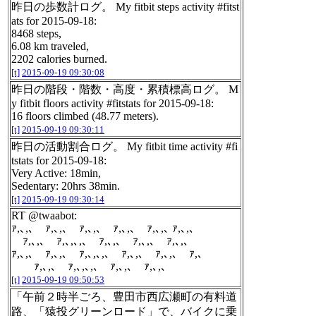
昨日の歩数計ログ。 My fitbit steps activity #fitst
ats for 2015-09-18:
8468 steps,
6.08 km traveled,
2202 calories burned.
[t]
2015-09-19 09:30:08
昨日の階段・階数・高度・累積標高ログ。 M
y fitbit floors activity #fitstats for 2015-09-18:
16 floors climbed (48.77 meters).
[t]
2015-09-19 09:30:11
昨日の活動割合ログ。 My fitbit time activity #fi
tstats for 2015-09-18:
Very Active: 18min,
Sedentary: 20hrs 38min.
[t]
2015-09-19 09:30:14
RT @twaabot:
ｧ,､,､ ｧ,､,､ ｧ,､,､ ｧ,､,､ ｧ,､,､ ｧ,､,､
ｧ,､,､ ｧ,､,､,､ ｧ,､,､ ｧ,､,､ ｧ,､,､
ｧ,､,､ ｧ,､,､ ｧ,､,､,､ ｧ,､,､ ｧ,､,､ ｧ,､
ｧ,､,､ ｧ,､,､,､ ｧ,､,､ ｧ,､,､
[t]
2015-09-19 09:50:53
「午前２時半ごろ、豊田市西広瀬町の有料道
路、「猿投グリーンロード」で、バイクに乗