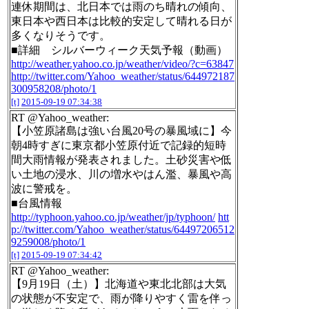
連休期間は、北日本では雨のち晴れの傾向、
東日本や西日本は比較的安定して晴れる日が
多くなりそうです。
■詳細 シルバーウィーク天気予報（動画）
http://weather.yahoo.co.jp/weather/video/?c=63847
http://twitter.com/Yahoo_weather/status/644972187
300958208/photo/1
[t]
2015-09-19 07:34:38
RT @Yahoo_weather:
【小笠原諸島は強い台風20号の暴風域に】今
朝4時すぎに東京都小笠原付近で記録的短時
間大雨情報が発表されました。土砂災害や低
い土地の浸水、川の増水やはん濫、暴風や高
波に警戒を。
■台風情報
http://typhoon.yahoo.co.jp/weather/jp/typhoon/
htt
p://twitter.com/Yahoo_weather/status/64497206512
9259008/photo/1
[t]
2015-09-19 07:34:42
RT @Yahoo_weather:
【9月19日（土）】北海道や東北北部は大気
の状態が不安定で、雨が降りやすく雷を伴っ