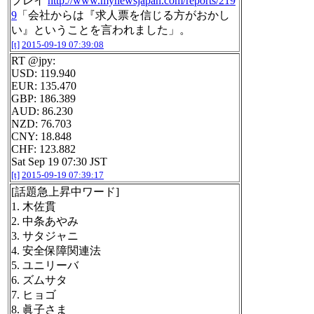
プレイ
http://www.mynewsjapan.com/reports/219
9
「会社からは『求人票を信じる方がおかし
い』ということを言われました」。
[t]
2015-09-19 07:39:08
RT @jpy:
USD: 119.940
EUR: 135.470
GBP: 186.389
AUD: 86.230
NZD: 76.703
CNY: 18.848
CHF: 123.882
Sat Sep 19 07:30 JST
[t]
2015-09-19 07:39:17
[話題急上昇中ワード]
1. 木佐貫
2. 中条あやみ
3. サタジャニ
4. 安全保障関連法
5. ユニリーバ
6. ズムサタ
7. ヒョゴ
8. 眞子さま