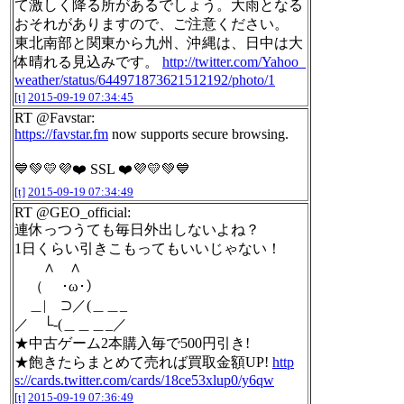
て激しく降る所があるでしょう。大雨となる
おそれがありますので、ご注意ください。
東北南部と関東から九州、沖縄は、日中は大
体晴れる見込みです。
http://twitter.com/Yahoo_
weather/status/644971873621512192/photo/1
[t]
2015-09-19 07:34:45
RT @Favstar:
https://favstar.fm
now supports secure browsing.
💙💚💛💜❤️ SSL ❤️💜💛💚💙
[t]
2015-09-19 07:34:49
RT @GEO_official:
連休っつうても毎日外出しないよね？
1日くらい引きこもってもいいじゃない！
∧ ∧
（ ･ω･）
＿| ⊃／(＿＿_
／ └-(＿＿＿_／
★中古ゲーム2本購入毎で500円引き!
★飽きたらまとめて売れば買取金額UP!
http
s://cards.twitter.com/cards/18ce53xlup0/y6qw
[t]
2015-09-19 07:36:49