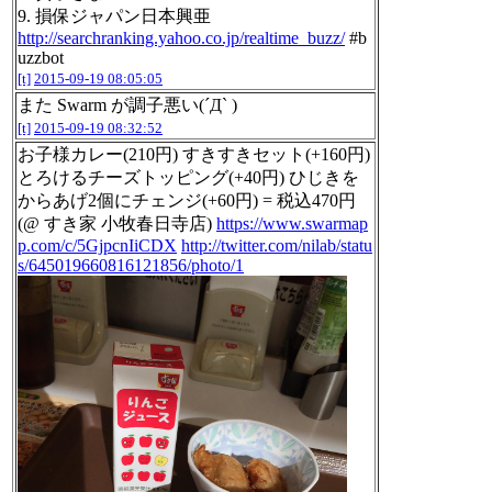
9. 損保ジャパン日本興亜
http://searchranking.yahoo.co.jp/realtime_buzz/
#b
uzzbot
[t]
2015-09-19 08:05:05
また Swarm が調子悪い(´Д` )
[t]
2015-09-19 08:32:52
お子様カレー(210円) すきすきセット(+160円)
とろけるチーズトッピング(+40円) ひじきを
からあげ2個にチェンジ(+60円) = 税込470円
(@ すき家 小牧春日寺店)
https://www.swarmap
p.com/c/5GjpcnIiCDX
http://twitter.com/nilab/statu
s/645019660816121856/photo/1