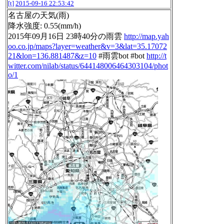
[t]
2015-09-16 22:53:42
名古屋の天気(雨)
降水強度: 0.55(mm/h)
2015年09月16日 23時40分の雨雲
http://map.yah
oo.co.jp/maps?layer=weather&v=3&lat=35.17072
21&lon=136.881487&z=10
#雨雲bot #bot
http://t
witter.com/nilab/status/644148006464303104/phot
o/1