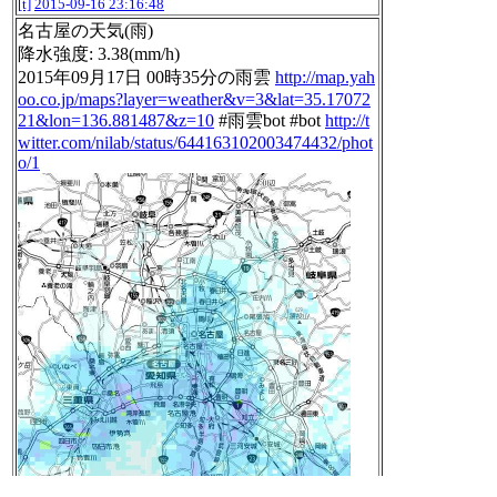
[t]
2015-09-16 23:16:48
名古屋の天気(雨)
降水強度: 3.38(mm/h)
2015年09月17日 00時35分の雨雲
http://map.yah
oo.co.jp/maps?layer=weather&v=3&lat=35.17072
21&lon=136.881487&z=10
#雨雲bot #bot
http://t
witter.com/nilab/status/644163102003474432/phot
o/1