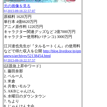
元の画像を見る
[t]
2015-09-16 22:57:07
原稿料 1620万円
単行本 4億6620万円
アニメ原作料 1220万円
キャラクター関連グッズなど 2億7000万円
キャラクター使用料(パチンコ) 3000万円
江川達也先生が『タルるートくん』の使用料
などで得た収入を公開
http://blog.livedoor.jp/qm
anews/archives/52138454.html
[t]
2015-09-16 22:57:57
[話題急上昇中ワード]
1. 藤田奈那
2. ペルー人
3. 米倉
4. 共食いモルフ
5. AKBじゃんけん
6. 水曜日のダウンタウン
7. ちより
8. じゃんけん大会