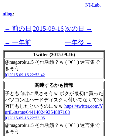
NI-Lab.
nilog
:
← 前の日
2015-09-16
次の日 →
← 一年前
一年後 →
Twitter (2015-09-16)
@magoroku15 それ功績？ｗ ( ´∀｀) 迷言集で
きそう
[t]
2015-09-16 22:53:42
関連するかも情報
子ども向けに良さそうｗ ボクが最初に買った
パソコンはハードディスクも付いてなくて35
万円もしたというのにｗｗ
https://twitter.com/Y
uriL/status/644140249354887168
[t]
2015-09-16 22:53:05
@magoroku15 それ功績？ｗ ( ´∀｀) 迷言集で
きそう