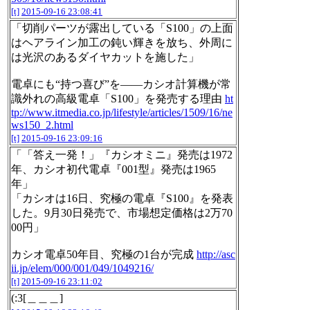
[t]
2015-09-16 23:08:41
「切削パーツが露出している「S100」の上面
はヘアライン加工の鈍い輝きを放ち、外周に
は光沢のあるダイヤカットを施した」
電卓にも“持つ喜び”を――カシオ計算機が常
識外れの高級電卓「S100」を発売する理由
ht
tp://www.itmedia.co.jp/lifestyle/articles/1509/16/ne
ws150_2.html
[t]
2015-09-16 23:09:16
「「答え一発！」『カシオミニ』発売は1972
年、カシオ初代電卓『001型』発売は1965
年」
「カシオは16日、究極の電卓『S100』を発表
した。9月30日発売で、市場想定価格は2万70
00円」
カシオ電卓50年目、究極の1台が完成
http://asc
ii.jp/elem/000/001/049/1049216/
[t]
2015-09-16 23:11:02
(:3[＿＿＿]