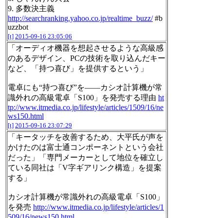
9. 多数決主義
http://searchranking.yahoo.co.jp/realtime_buzz/
#b
uzzbot
[t]
2015-09-16 23:05:06
「オーディオ機器を想起させるような高級感
のあるデザイン、PCの技術を取り込んだキー
など、「持つ喜び」を提供するという」
電卓にも“持つ喜び”を――カシオ計算機が常
識外れの高級電卓「S100」を発売する理由
ht
tp://www.itmedia.co.jp/lifestyle/articles/1509/16/ne
ws150.html
[t]
2015-09-16 23:07:29
「キータッチを改善するため、大平氏が声を
かけたのは富士通コンポーネントという会社
だった」「専門メーカーとして地位を確立し
ている同社は「V字ギアリンク構造」を提案
する」
カシオ計算機が常識外れの高級電卓「S100」
を発売
http://www.itmedia.co.jp/lifestyle/articles/1
509/16/news150.html