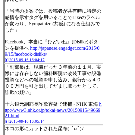
「当時の提案では、投稿者が共有時に特定の
感情を示すタグを用いることでLikeのラベル
が変わり、Sympathize (共感) になる仕組みで
した」
Facebook、本当に『ひどいね』(Dislike)ボタ
ンを提供へ
http://japanese.engadget.com/2015/0
9/15/facebook-dislike/
[t]
2015-09-16 16:04:17
「副部長は、現職だった３年前の１１月、実
際には存在しない歯科医院の改装工事や設備
投資などへの融資を申し込み、銀行から４０
００万円を引き出してだまし取ったとして、
詐欺の疑い」
十六銀元副部長詐欺容疑で逮捕 - NHK 東海
h
ttp://www3.nhk.or.jp/tokai-news/20150915/49669
21.html
[t]
2015-09-16 16:05:14
ネコの形にカットされた昆布(=ﾟωﾟ)ﾉ