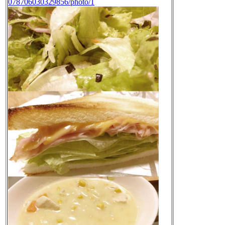
078706030329856/photo/1