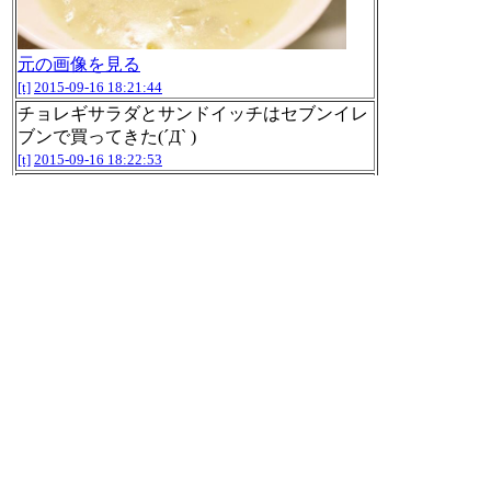
元の画像を見る
[t]
2015-09-16 18:21:44
チョレギサラダとサンドイッチはセブンイレ
ブンで買ってきた(´Д` )
[t]
2015-09-16 18:22:53
さて、ドミニオンのつづき。
[t]
2015-09-16 18:23:12
@gnavi_mag シチューとパンの組み合わせは
美味しいですね( ・∀・)
[t]
2015-09-16 18:29:27
名古屋の天気(雨)
降水強度: 0.85(mm/h)
2015年09月16日 19時05分の雨雲
http://map.yah
oo.co.jp/maps?layer=weather&v=3&lat=35.17072
21&lon=136.881487&z=10
#雨雲bot #bot
http://t
witter.com/nilab/status/644087608318930945/phot
o/1