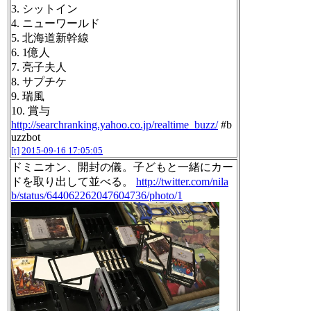
3. シットイン
4. ニューワールド
5. 北海道新幹線
6. 1億人
7. 亮子夫人
8. サプチケ
9. 瑞風
10. 賞与
http://searchranking.yahoo.co.jp/realtime_buzz/
#b
uzzbot
[t]
2015-09-16 17:05:05
ドミニオン、開封の儀。子どもと一緒にカー
ドを取り出して並べる。
http://twitter.com/nila
b/status/644062262047604736/photo/1