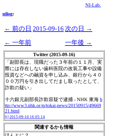
NI-Lab.
nilog
:
← 前の日
2015-09-16
次の日 →
← 一年前
一年後 →
Twitter (2015-09-16)
「副部長は、現職だった３年前の１１月、実
際には存在しない歯科医院の改装工事や設備
投資などへの融資を申し込み、銀行から４０
００万円を引き出してだまし取ったとして、
詐欺の疑い」
十六銀元副部長詐欺容疑で逮捕 - NHK 東海
h
ttp://www3.nhk.or.jp/tokai-news/20150915/49669
21.html
[t]
2015-09-16 16:05:14
関連するかも情報
ほんとに？