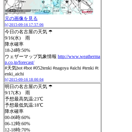
元の画像を見る
[t]
2015-09-16 17:57:06
今日の名古屋の天気 ☂
9/16(水) 雨
降水確率
18-24時:50%
ウェザーマップ気象情報
http://www.weatherma
p.co.jp/forecast/
#天気bot #bot #052tenki #nagoya #aichi #tenki #t
enki_aichi
[t]
2015-09-16 18:00:04
明日の名古屋の天気 ☂
9/17(木) 雨
予想最高気温:23℃
予想最低気温:18℃
降水確率
00-06時:60%
06-12時:60%
12-18時:70%