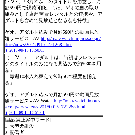
(・∀・) 「8万本以上のタイトルを用意し、月
額590円で視聴可能。また、ゲオ独自の取り
組みとして店舗/宅配レンタルとの連携や、ア
ダルトも含めて見放題となる点も特徴」
ゲオ、アダルト込みで月額590円の動画見放
題サービス - AV
http://m.av.watch.impress.co.jp/
docs/news/20150915_721268.html
[t]
2015-09-16 16:50:03
（ ´∀｀） 「アダルトは、当初はプレステー
ジのタイトルのみになる見込みで約50本を用
意」
「毎週10本入れ替えて常時50本程度を揃え
る」
ゲオ、アダルト込みで月額590円の動画見放
題サービス - AV Watch
http://m.av.watch.impres
s.co.jp/docs/news/20150915_721268.html
[t]
2015-09-16 16:51:01
[話題急上昇中ワード]
1. 大型犬射殺
2. 配偶者