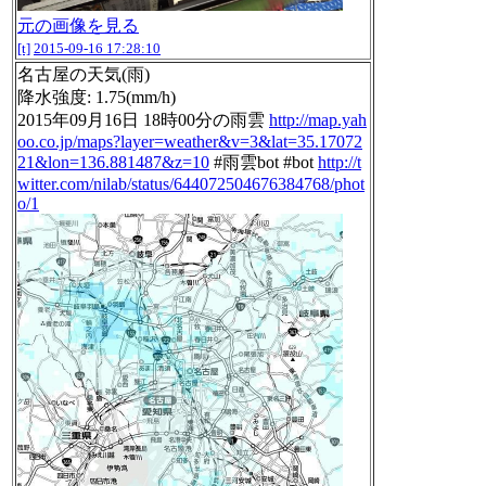
元の画像を見る
[t]
2015-09-16 17:28:10
名古屋の天気(雨)
降水強度: 1.75(mm/h)
2015年09月16日 18時00分の雨雲
http://map.yah
oo.co.jp/maps?layer=weather&v=3&lat=35.17072
21&lon=136.881487&z=10
#雨雲bot #bot
http://t
witter.com/nilab/status/644072504676384768/phot
o/1