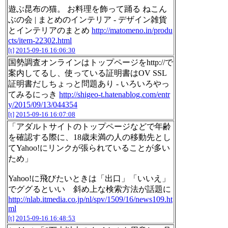
遊ぶ昆布の猫。 お料理を飾って踊る ねこん
ぶの会 | まとめのインテリア - デザイン雑貨
とインテリアのまとめ
http://matomeno.in/produ
cts/item-22302.html
[t]
2015-09-16 16:06:30
国勢調査オンラインはトップページをhttp://で
案内してるし、使っている証明書はOV SSL
証明書だしちょっと問題あり - いろいろやっ
てみるにっき
http://shigeo-t.hatenablog.com/entr
y/2015/09/13/044354
[t]
2015-09-16 16:07:08
「アダルトサイトのトップページなどで年齢
を確認する際に、18歳未満の人の移動先とし
てYahoo!にリンクが張られていることが多い
ため」
Yahoo!に飛びたいときは「出口」「いいえ」
でググるといい 斜め上な検索方法が話題に
http://nlab.itmedia.co.jp/nl/spv/1509/16/news109.ht
ml
[t]
2015-09-16 16:48:53