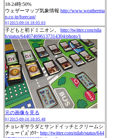
18-24時:50%
ウェザーマップ気象情報
http://www.weatherma
p.co.jp/forecast/
[t]
2015-09-16 18:05:03
子どもと初ドミニオン。
http://twitter.com/nila
b/status/644074696137314304/photo/1
元の画像を見る
[t]
2015-09-16 18:05:48
チョレギサラダとサンドイッチとクリームシ
チュー (ﾟдﾟ)ｳﾏｰ
http://twitter.com/nilab/status/644